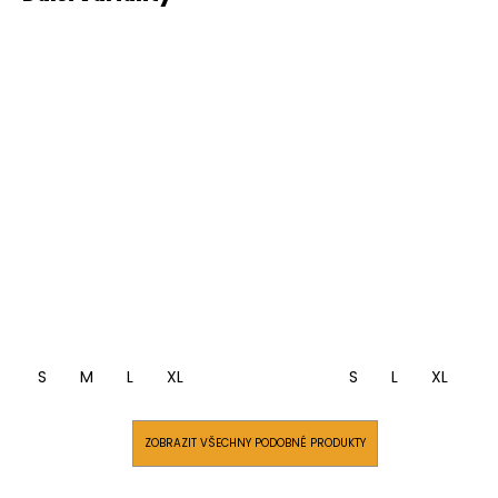
S
M
L
XL
S
L
XL
ZOBRAZIT VŠECHNY PODOBNÉ PRODUKTY