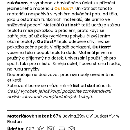
rukávem
je vyrobeno z bavlněného úpletu s příměsí
jedinečného materiálu
Outlast®
. Unikátnost tohoto
materiálu nespočívá v rychlém odvádění potu od těla,
jako u ostatních funkčních materiálů, ale přímo ve
snižování pocení. Materiál
Outlast®
totiž udržuje stálou
teplotu mezi pokožkou a prádlem, proto když se
zahřejete, ať už díky rychlému pohybu či zvýšením
okolní teploty,
Outlast®
teplo odebere dřív, než se
pokožka začne potit. V případě ochlazení,
Outlast®
vašemu tělu naopak teplotu dodá. Materiál je velmi
pružný a příjemný na dotek. Univerzální použití jak pro
sport, tak i pro město. Silnější úplet, lícová strana hladká,
na rubu smyčky.
Doporučujeme dodržovat prací symboly uvedené na
etiketě.
Zobrazení barev se může mírně lišit od skutečnosti.
Český výrobek, jehož koupí podpoříte zaměstnávání
našich zdravotně znevýhodněných kolegů.
══════════════════════════════
Materiálové složení:
67% Bavlna,29% CV"Outlast®",4%
Elastan
Údržba: