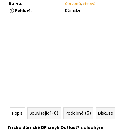
Barva
:
červená
,
vínová
?
Dámské
Pohlaví
:
Popis
Související (8)
Podobné (5)
Diskuze
Tričko dámské DR smyk Outlast® s dlouhým