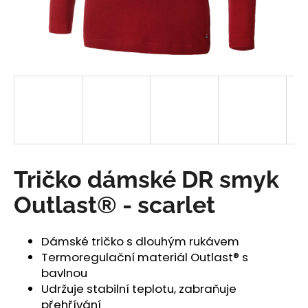
a
j
í
t
?
HLEDAT
Tričko dámské DR smyk
Outlast® - scarlet
D
o
Dámské tričko s dlouhým rukávem
p
Termoregulační materiál Outlast® s
o
bavlnou
r
Udržuje stabilní teplotu, zabraňuje
u
přehřívání