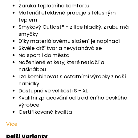
č
Záruka teplotního komfortu
u
Materiál efektivně pracuje s tělesným
j
teplem
e
Smykový Outlast® - z líce hladký, z rubu má
m
smyčky
e
Díky materiálovému složení je napínací
Skvěle drží tvar a nevytahává se
ŠORTKY
Na sport i do města
HIGH
Nažehlené etikety, které netlačí a
LONG
DÁMSKÉ
naškrábou
TENKÉ
Lze kombinovat s ostatními výrobky z naší
OUTLAST®
nabídky
-
ČERNÁ
Dostupné ve velikosti S - XL
Kvalitní zpracování od tradičního českého
759
Kč
výrobce
Certifikovaná kvalita
Více