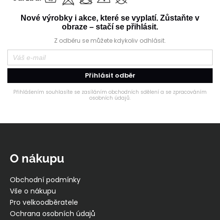
Nové výrobky i akce, které se vyplatí. Zůstaňte v
obraze – stačí se přihlásit.
Z odběru se můžete kdykoliv odhlásit.
Přihlásit odběr
Přihlášením souhlasíte se zasíláním obchodních sdělení a se zpracováním
osobních údajů.
Z
á
p
O nákupu
a
t
Obchodní podmínky
í
Vše o nákupu
Pro velkoodběratele
Ochrana osobních údajů