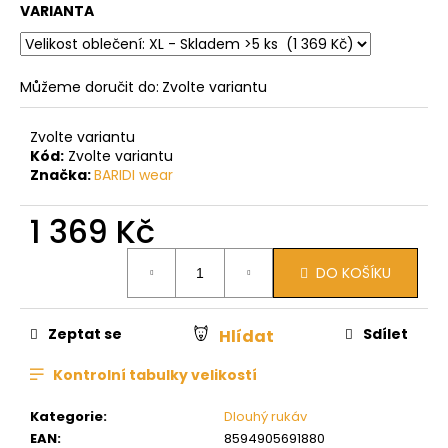
VARIANTA
Můžeme doručit do:
Zvolte variantu
Zvolte variantu
Kód:
Zvolte variantu
Značka:
BARIDI wear
1 369 Kč
Měrná
DO KOŠÍKU
cena:
Zeptat se
Sdílet
Hlídat
Kontrolní tabulky velikostí
Kategorie
:
Dlouhý rukáv
EAN
:
8594905691880