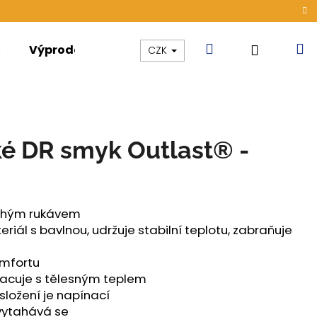
Hledat
N
Přihláše
Výprodej
Kolekce
Akce
CZK
k
é DR smyk Outlast® -
ouhým rukávem
iál s bavlnou, udržuje stabilní teplotu, zabraňuje
omfortu
racuje s tělesným teplem
ložení je napínací
ÁMSKÉ TENKÉ OUTLAST®
evytahává se