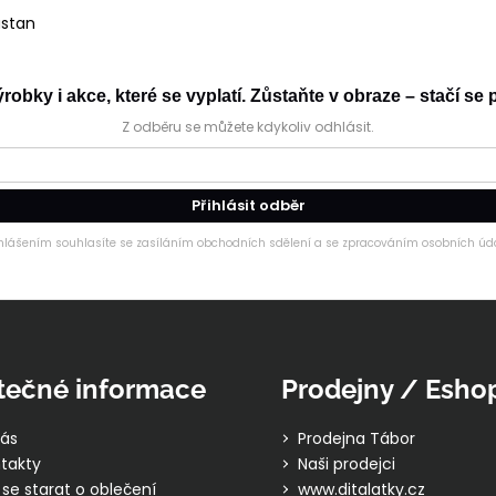
astan
obky i akce, které se vyplatí. Zůstaňte v obraze – stačí se p
Z odběru se můžete kdykoliv odhlásit.
Přihlásit odběr
ihlášením souhlasíte se zasíláním obchodních sdělení a se zpracováním osobních úda
tečné informace
Prodejny / Esho
ás
Prodejna Tábor
takty
Naši prodejci
 se starat o oblečení
www.ditalatky.cz