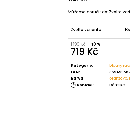
Můžeme doručit do:
Zvolte var
Zvolte variantu
K
1 199 Kč
–40 %
719 Kč
Měrná
cena:
Kategorie
:
Dlouhý ruk
EAN
:
85949056
Barva
:
oranžová
,
?
Dámské
Pohlaví
: