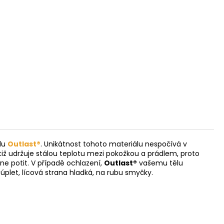
álu
Outlast®
. Unikátnost tohoto materiálu nespočívá v
iž udržuje stálou teplotu mezi pokožkou a prádlem, proto
ne potit. V případě ochlazení,
Outlast®
vašemu tělu
í úplet, lícová strana hladká, na rubu smyčky.