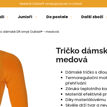
Materiál Outlast® omezuje pocení a chladí.
ži
Junioři
Do postele
Další zboží
Co potřebujete najít?
čko dámské DR smyk Outlast® - medová
HLEDAT
Tričko dámsk
medová
Doporučujeme
Dámské tričko s dl
Termoregulační mater
přehřívání
Záruka teplotního k
Materiál efektivně p
Díky materiálovému s
ŠORTKY HIGH LONG DÁMSKÉ TENKÉ
ŠORTKY HIGH D
Skvěle drží tvar a n