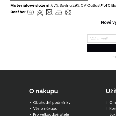
══════════════════════════════
Materiálové složení:
67% Bavlna,29% CV"Outlast®",4% El
Údržba:
Nové výr
Př
Z
á
p
O nákupu
Uži
a
t
Obchodní podmínky
O n
í
Vše o nákupu
Kon
Pro velkoodběratele
Jak