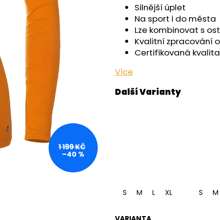
OUTLAST® - ČERNÁ
- ČERNÁ
Silnější úplet
759 Kč
599 Kč
Na sport i do města
Lze kombinovat s ost
Kvalitní zpracování 
Certifikovaná kvalita
Více
1 199 KČ
–40 %
S
M
L
XL
S
M
VARIANTA