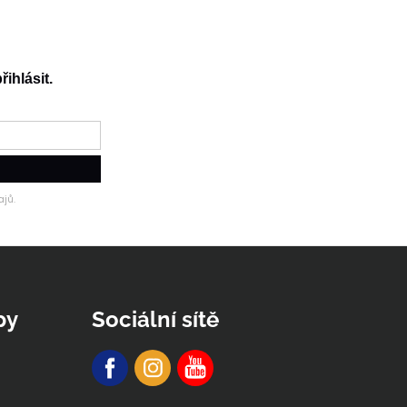
řihlásit.
jů.
py
Sociální sítě