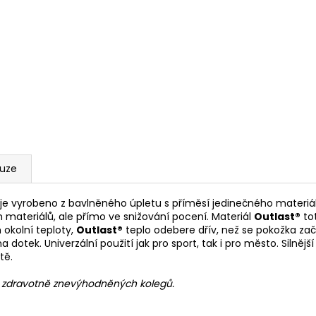
kuze
je vyrobeno z bavlněného úpletu s příměsí jedinečného materi
 materiálů, ale přímo ve snižování pocení. Materiál
Outlast®
tot
 okolní teploty,
Outlast®
teplo odebere dřív, než se pokožka zač
dotek. Univerzální použití jak pro sport, tak i pro město. Silnějš
tě.
h zdravotně znevýhodněných kolegů.