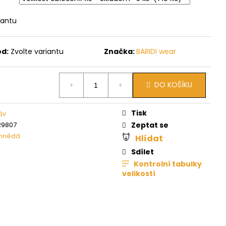
iantu
ód:
Zvolte variantu
Značka:
BARIDI wear
DO KOŠÍKU
Tisk
áv
29807
Zeptat se
hnědá
Hlídat
Sdílet
Kontrolní tabulky
velikostí