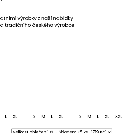
atními výrobky z naší nabídky
od tradičního českého výrobce
L
XL
S
M
L
XL
S
M
L
XL
XXL