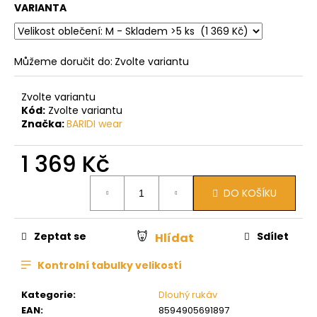
VARIANTA
Můžeme doručit do:
Zvolte variantu
Zvolte variantu
Kód:
Zvolte variantu
Značka:
BARIDI wear
1 369 Kč
Měrná
DO KOŠÍKU
cena:
Zeptat se
Sdílet
Hlídat
Kontrolní tabulky velikostí
Kategorie
:
Dlouhý rukáv
EAN
:
8594905691897