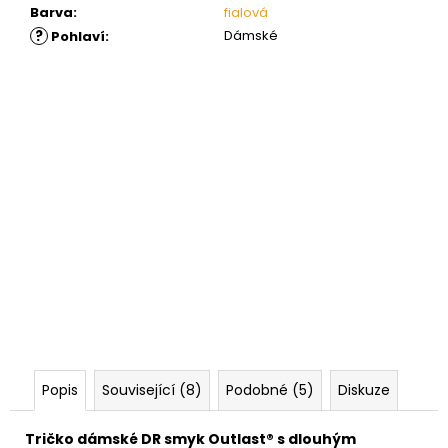
Barva
:
fialová
?
Dámské
Pohlaví
:
Popis
Související (8)
Podobné (5)
Diskuze
Tričko dámské DR smyk Outlast® s dlouhým