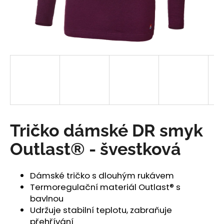
a
j
í
t
?
HLEDAT
Tričko dámské DR smyk
Outlast® - švestková
D
o
Dámské tričko s dlouhým rukávem
p
Termoregulační materiál Outlast® s
o
bavlnou
r
Udržuje stabilní teplotu, zabraňuje
u
přehřívání