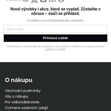
Nové výrobky i akce, které se vyplatí. Zůstaňte v
obraze – stačí se přihlásit.
Z odběru se můžete kdykoliv odhlásit.
Přihlásit odběr
Přihlášením souhlasíte se zasíláním obchodních sdělení a se zpracováním
osobních údajů.
Z
á
p
O nákupu
a
t
Obchodní podmínky
í
Vše o nákupu
Pro velkoodběratele
Ochrana osobních údajů