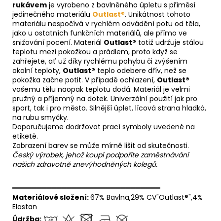
rukávem
je vyrobeno z bavlněného úpletu s příměsí
jedinečného materiálu
Outlast®
. Unikátnost tohoto
materiálu nespočívá v rychlém odvádění potu od těla,
jako u ostatních funkčních materiálů, ale přímo ve
snižování pocení. Materiál
Outlast®
totiž udržuje stálou
teplotu mezi pokožkou a prádlem, proto když se
zahřejete, ať už díky rychlému pohybu či zvýšením
okolní teploty,
Outlast®
teplo odebere dřív, než se
pokožka začne potit. V případě ochlazení,
Outlast®
vašemu tělu naopak teplotu dodá. Materiál je velmi
pružný a příjemný na dotek. Univerzální použití jak pro
sport, tak i pro město. Silnější úplet, lícová strana hladká,
na rubu smyčky.
Doporučujeme dodržovat prací symboly uvedené na
etiketě.
Zobrazení barev se může mírně lišit od skutečnosti.
Český výrobek, jehož koupí podpoříte zaměstnávání
našich zdravotně znevýhodněných kolegů.
══════════════════════════════
Materiálové složení:
67% Bavlna,29% CV"Outlast®",4%
Elastan
Údržba: