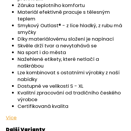
č
Záruka teplotního komfortu
u
Materiál efektivně pracuje s tělesným
j
teplem
e
Smykový Outlast® - z líce hladký, z rubu má
m
smyčky
e
Díky materiálovému složení je napínací
Skvěle drží tvar a nevytahává se
ŠORTKY
Na sport i do města
HIGH
Nažehlené etikety, které netlačí a
LONG
DÁMSKÉ
naškrábou
TENKÉ
Lze kombinovat s ostatními výrobky z naší
OUTLAST®
nabídky
-
PEARL
Dostupné ve velikosti S - XL
Kvalitní zpracování od tradičního českého
759
Kč
výrobce
Certifikovaná kvalita
Více