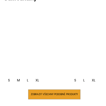
S
M
L
XL
S
L
XL
ZOBRAZIT VŠECHNY PODOBNÉ PRODUKTY