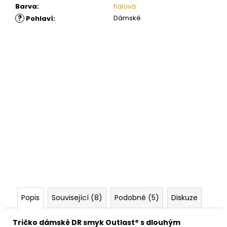
Barva
:
fialová
?
Dámské
Pohlaví
:
Popis
Související (8)
Podobné (5)
Diskuze
Tričko dámské DR smyk Outlast® s dlouhým