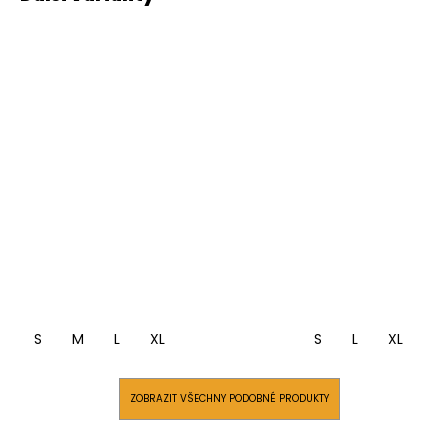
S
M
L
XL
S
L
XL
ZOBRAZIT VŠECHNY PODOBNÉ PRODUKTY