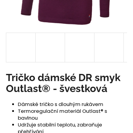
a
j
í
t
?
HLEDAT
Tričko dámské DR smyk
Outlast® - švestková
D
o
Dámské tričko s dlouhým rukávem
p
Termoregulační materiál Outlast® s
o
bavlnou
r
Udržuje stabilní teplotu, zabraňuje
u
přehřívání