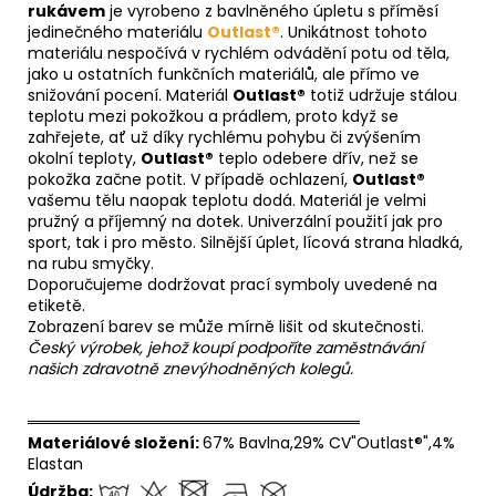
rukávem
je vyrobeno z bavlněného úpletu s příměsí
jedinečného materiálu
Outlast®
. Unikátnost tohoto
materiálu nespočívá v rychlém odvádění potu od těla,
jako u ostatních funkčních materiálů, ale přímo ve
snižování pocení. Materiál
Outlast®
totiž udržuje stálou
teplotu mezi pokožkou a prádlem, proto když se
zahřejete, ať už díky rychlému pohybu či zvýšením
okolní teploty,
Outlast®
teplo odebere dřív, než se
pokožka začne potit. V případě ochlazení,
Outlast®
vašemu tělu naopak teplotu dodá. Materiál je velmi
pružný a příjemný na dotek. Univerzální použití jak pro
sport, tak i pro město. Silnější úplet, lícová strana hladká,
na rubu smyčky.
Doporučujeme dodržovat prací symboly uvedené na
etiketě.
Zobrazení barev se může mírně lišit od skutečnosti.
Český výrobek, jehož koupí podpoříte zaměstnávání
našich zdravotně znevýhodněných kolegů.
══════════════════════════════
Materiálové složení:
67% Bavlna,29% CV"Outlast®",4%
Elastan
Údržba: