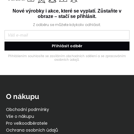
Nové výrobky i akce, které se vyplatí. Zůstaňte v
obraze – stačí se přihlásit.
Z odběru se můžete kdykoliv odhlásit.
Přihlásit odběr
Přihlášením souhlasíte se zasíláním obchodních sdělení a se zpracováním
osobních údajů.
Z
á
p
O nákupu
a
t
Obchodní podmínky
í
Vše o nákupu
Pro velkoodběratele
Ochrana osobních údajů