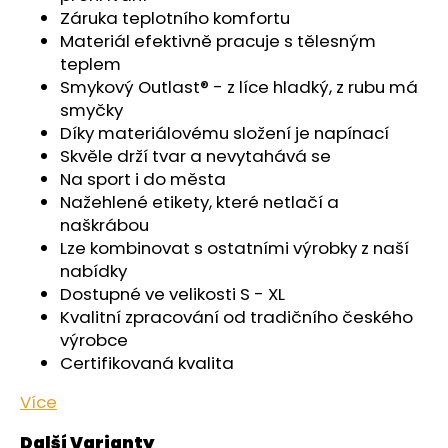
č
Záruka teplotního komfortu
u
Materiál efektivně pracuje s tělesným
j
teplem
e
Smykový Outlast® - z líce hladký, z rubu má
m
smyčky
e
Díky materiálovému složení je napínací
Skvěle drží tvar a nevytahává se
ŠORTKY
Na sport i do města
HIGH
Nažehlené etikety, které netlačí a
LONG
DÁMSKÉ
naškrábou
TENKÉ
Lze kombinovat s ostatními výrobky z naší
OUTLAST®
nabídky
-
PEARL
Dostupné ve velikosti S - XL
Kvalitní zpracování od tradičního českého
759
Kč
výrobce
Certifikovaná kvalita
Více