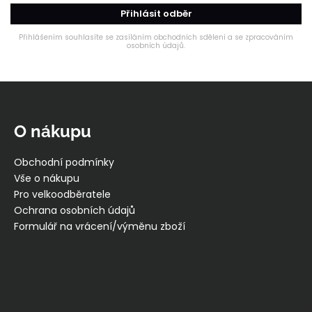
Přihlásit odběr
Přihlášením souhlasíte se zasíláním obchodních sdělení a se zpracováním
osobních údajů.
Z
á
p
O nákupu
a
t
Obchodní podmínky
í
Vše o nákupu
Pro velkoodběratele
Ochrana osobních údajů
Formulář na vrácení/výměnu zboží