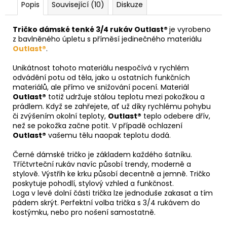
Popis
Související (10)
Diskuze
Tričko dámské tenké 3/4 rukáv Outlast®
je vyrobeno
z bavlněného úpletu s příměsí jedinečného materiálu
Outlast®
.
Unikátnost tohoto materiálu nespočívá v rychlém
odvádění potu od těla, jako u ostatních funkčních
materiálů, ale přímo ve snižování pocení. Materiál
Outlast®
totiž udržuje stálou teplotu mezi pokožkou a
prádlem. Když se zahřejete, ať už díky rychlému pohybu
či zvýšením okolní teploty,
Outlast®
teplo odebere dřív,
než se pokožka začne potit. V případě ochlazení
Outlast®
vašemu tělu naopak teplotu dodá.
Černé dámské tričko je základem každého šatníku.
Tříčtvrteční rukáv navíc působí trendy, moderně a
stylově. Výstřih ke krku působí decentně a jemně. Tričko
poskytuje pohodlí, stylový vzhled a funkčnost.
Loga v levé dolní části trička lze jednoduše zakasat a tím
pádem skrýt. Perfektní volba trička s 3/4 rukávem do
kostýmku, nebo pro nošení samostatně.