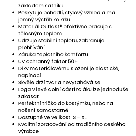
č
základem šatníku
u
Poskytuje pohodlí, stylový vzhled a má
j
jemný výstřih ke krku
e
Materiál Outlast® efektivně pracuje s
m
tělesným teplem
e
Udržuje stabilní teplotu, zabraňuje
přehřívání
KALHOTKY
Záruka teplotního komfortu
TENKÉ
UV ochranný faktor 50+
DO
PASU
Díky materiálovému složení je elastické,
OUTLAST®
napínací
-
Skvěle drží tvar a nevytahává se
ČERNÁ
Loga v levé dolní části roláku lze jednoduše
439
zakasat
Kč
Perfektní tričko do kostýmku, nebo na
nošení samostatně
Dostupné ve velikosti S - XL
Kvalitní zpracování od tradičního českého
výrobce