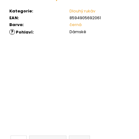
Kategorie
:
Dlouhý rukáv
EAN
:
8594905692061
Barva
:
černá
?
Dámské
Pohlaví
: