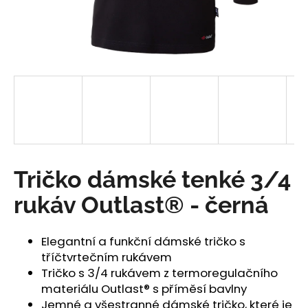
a
j
í
t
?
HLEDAT
Tričko dámské tenké 3/4
rukáv Outlast® - černá
D
o
Elegantní a funkční dámské tričko s
p
tříčtvrtečním rukávem
o
Tričko s 3/4 rukávem z termoregulačního
r
materiálu Outlast® s příměsí bavlny
u
Jemné a všestranné dámské tričko, které je