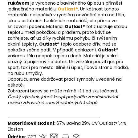
rukávem
je vyrobeno z bavlněného úpletu s příměsí
jedinečného materiálu
Outlast®
. Unikátnost tohoto
materiálu nespočívá v rychlém odvádění potu od těla,
jako u ostatních funkčních materiálů, ale přímo ve
snižování pocení. Materiál
Outlast®
totiž udržuje stálou
teplotu mezi pokožkou a prádlem, proto když se
zahřejete, ať už díky rychlému pohybu či zvýšením
okolní teploty,
Outlast®
teplo odebere dřív, než se
pokožka začne potit. V případě ochlazení,
Outlast®
vašemu tělu naopak teplotu dodá. Materiál je velmi
pružný a příjemný na dotek. Univerzální použití jak pro
sport, tak i pro město. Silnější úplet, lícová strana hladká,
na rubu smyčky.
Doporučujeme dodržovat prací symboly uvedené na
etiketě.
Zobrazení barev se může mírně lišit od skutečnosti.
Český výrobek, jehož koupí podpoříte zaměstnávání
našich zdravotně znevýhodněných kolegů.
══════════════════════════════
Materiálové složení:
67% Bavlna,29% CV"Outlast®",4%
Elastan
Údržba: