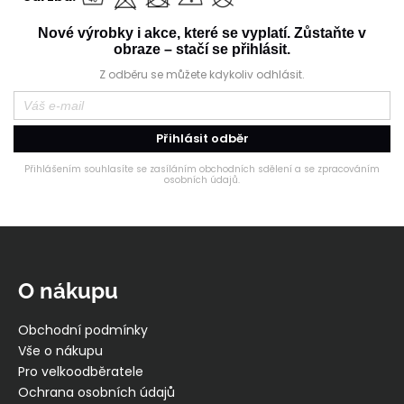
Nové výrobky i akce, které se vyplatí. Zůstaňte v
obraze – stačí se přihlásit.
Z odběru se můžete kdykoliv odhlásit.
Přihlásit odběr
Přihlášením souhlasíte se zasíláním obchodních sdělení a se zpracováním
osobních údajů.
Z
á
p
O nákupu
a
t
Obchodní podmínky
í
Vše o nákupu
Pro velkoodběratele
Ochrana osobních údajů