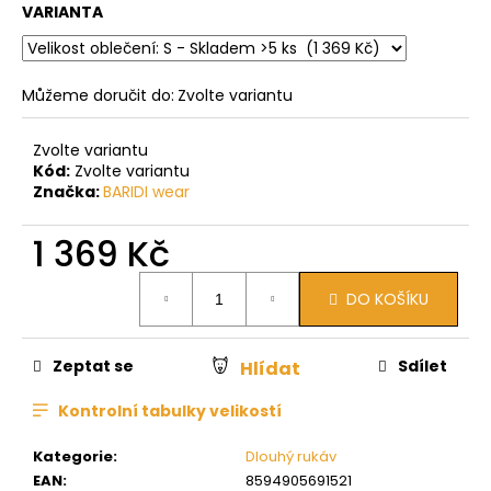
VARIANTA
Můžeme doručit do:
Zvolte variantu
Zvolte variantu
Kód:
Zvolte variantu
Značka:
BARIDI wear
1 369 Kč
Měrná
DO KOŠÍKU
cena:
Zeptat se
Sdílet
Hlídat
Kontrolní tabulky velikostí
Kategorie
:
Dlouhý rukáv
EAN
:
8594905691521