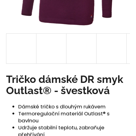
a
j
í
t
?
HLEDAT
Tričko dámské DR smyk
Outlast® - švestková
D
o
Dámské tričko s dlouhým rukávem
p
Termoregulační materiál Outlast® s
o
bavlnou
r
Udržuje stabilní teplotu, zabraňuje
u
přehřívání