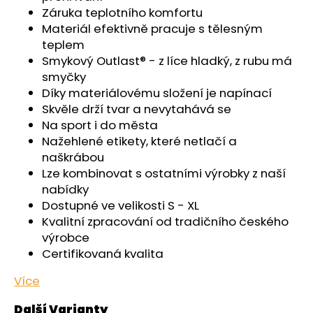
č
Záruka teplotního komfortu
u
Materiál efektivně pracuje s tělesným
j
teplem
e
Smykový Outlast® - z líce hladký, z rubu má
m
smyčky
e
Díky materiálovému složení je napínací
Skvěle drží tvar a nevytahává se
PONOŽKY
Na sport i do města
NÍZKÉ
Nažehlené etikety, které netlačí a
OUTLAST®
-
naškrábou
ČERNÁ
Lze kombinovat s ostatními výrobky z naší
129
nabídky
Kč
Dostupné ve velikosti S - XL
Kvalitní zpracování od tradičního českého
výrobce
Certifikovaná kvalita
Více