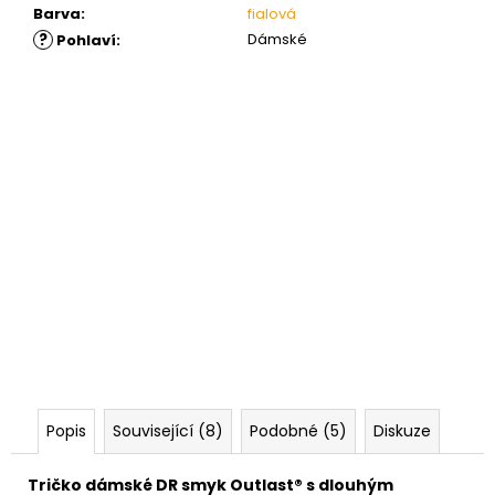
Barva
:
fialová
?
Dámské
Pohlaví
:
Popis
Související (8)
Podobné (5)
Diskuze
Tričko dámské DR smyk Outlast® s dlouhým