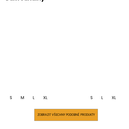
S
M
L
XL
S
L
XL
ZOBRAZIT VŠECHNY PODOBNÉ PRODUKTY