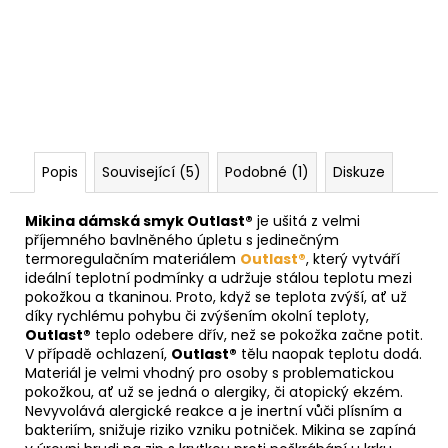
Popis
Související (5)
Podobné (1)
Diskuze
Mikina dámská smyk Outlast®
je ušitá z velmi
příjemného bavlněného úpletu s jedinečným
termoregulačním materiálem
Outlast®
, který vytváří
ideální teplotní podmínky a udržuje stálou teplotu mezi
pokožkou a tkaninou. Proto, když se teplota zvýší, ať už
díky rychlému pohybu či zvýšením okolní teploty,
Outlast®
teplo odebere dřív, než se pokožka začne potit.
V případě ochlazení,
Outlast®
tělu naopak teplotu dodá.
Materiál je velmi vhodný pro osoby s problematickou
pokožkou, ať už se jedná o alergiky, či atopický ekzém.
Nevyvolává alergické reakce a je inertní vůči plísním a
bakteriím, snižuje riziko vzniku potniček. Mikina se zapíná