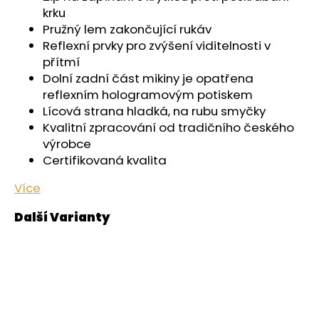
č
krku
u
Pružný lem zakončující rukáv
j
Reflexní prvky pro zvýšení viditelnosti v
e
přítmí
m
Dolní zadní část mikiny je opatřena
e
reflexním hologramovým potiskem
Lícová strana hladká, na rubu smyčky
ŠORTKY
Kvalitní zpracování od tradičního českého
HIGH
výrobce
DÁMSKÉ
TENKÉ
Certifikovaná kvalita
OUTLAST®
-
Více
ČERNÁ
599
Kč