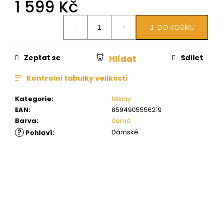
1 599 Kč
Měrná
DO KOŠÍKU
cena:
Zeptat se
Sdílet
Hlídat
Kontrolní tabulky velikostí
Kategorie
:
Mikiny
EAN
:
8594905556219
Barva
:
černá
?
Dámské
Pohlaví
: