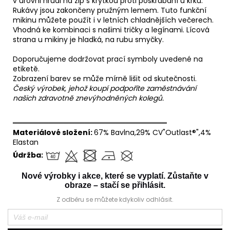
v úrovni hrudi na zip s krytkou proti poškrábání u krku.
Rukávy jsou zakončeny pružným lemem. Tuto funkční
mikinu můžete použít i v letních chladnějších večerech.
Vhodná ke kombinaci s našimi tričky a legínami. Lícová
strana u mikiny je hladká, na rubu smyčky.
Doporučujeme dodržovat prací symboly uvedené na
etiketě.
Zobrazení barev se může mírně lišit od skutečnosti.
Český výrobek, jehož koupí podpoříte zaměstnávání
našich zdravotně znevýhodněných kolegů.
══════════════════════════════
Materiálové složení:
67% Bavlna,29% CV"Outlast®",4%
Elastan
Údržba:
Nové výrobky i akce, které se vyplatí. Zůstaňte v
obraze – stačí se přihlásit.
Z odběru se můžete kdykoliv odhlásit.