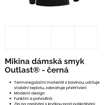
a
j
í
t
?
HLEDAT
Mikina dámská smyk
Outlast® - černá
D
o
Termoregulační materiál s bavlnou, udržuje
p
stabilní teplotu, zabraňuje přehřívání
o
Moderní design
r
Funkční a pohodlná
u
Zip na zapínání s krytkou proti poškrábání