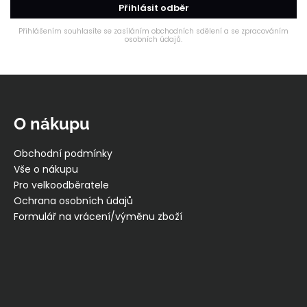
Přihlásit odběr
Přihlášením souhlasíte se zasíláním obchodních sdělení a se zpracováním
osobních údajů.
Z
á
p
O nákupu
a
t
Obchodní podmínky
í
Vše o nákupu
Pro velkoodběratele
Ochrana osobních údajů
Formulář na vrácení/výměnu zboží