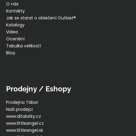
O nás
Kontakty
Jak se starat o oblečení Outlast®
Katalogy
Videa
Ocenění
Tabulka velikostí
Blog
Prodejny / Eshopy
Prodejna Tábor
Naši prodejci
www.ditalatky.cz
www.littleangel.cz
www.littleangel.sk