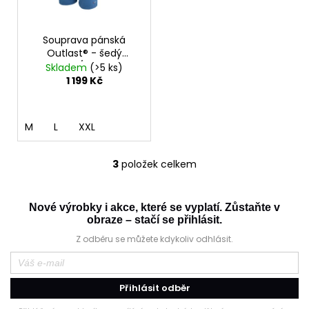
Souprava pánská
Outlast® - šedý
melír/denim
Skladem
(>5 ks)
1 199 Kč
M
L
XXL
3
položek celkem
O
v
l
Nové výrobky i akce, které se vyplatí. Zůstaňte v
á
obraze – stačí se přihlásit.
d
Z odběru se můžete kdykoliv odhlásit.
a
c
í
Přihlásit odběr
p
r