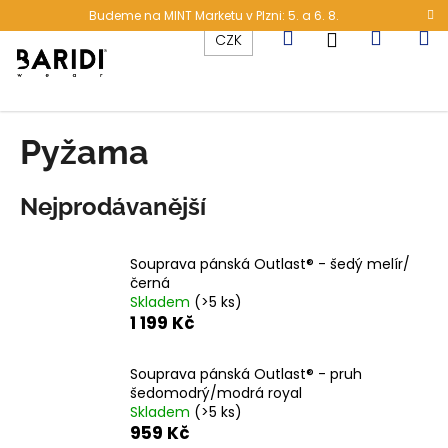
K
Přejít
Budeme na MINT Marketu v Plzni: 5. a 6. 8.
na
o
Hledat
Nákup
M
Přihlášení
CZK
obsah
Zpět
Zpět
š
í
C
košík
k
o
Pyžama
p
o
Nejprodávanější
t
ř
e
Souprava pánská Outlast® - šedý melír/
černá
b
Skladem
(>5 ks)
u
1 199 Kč
j
e
Souprava pánská Outlast® - pruh
t
šedomodrý/modrá royal
Skladem
(>5 ks)
e
959 Kč
n