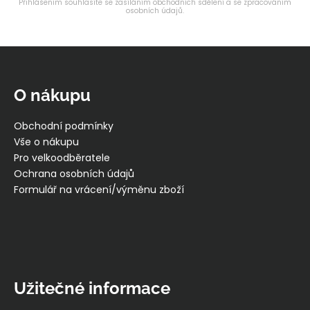
Přihlášením souhlasíte se zasíláním obchodních sdělení a se zpracováním
osobních údajů.
v
k
y
Z
v
á
ý
p
p
O nákupu
i
a
s
t
Obchodní podmínky
u
í
Vše o nákupu
Pro velkoodběratele
Ochrana osobních údajů
Formulář na vrácení/výměnu zboží
Užitečné informace