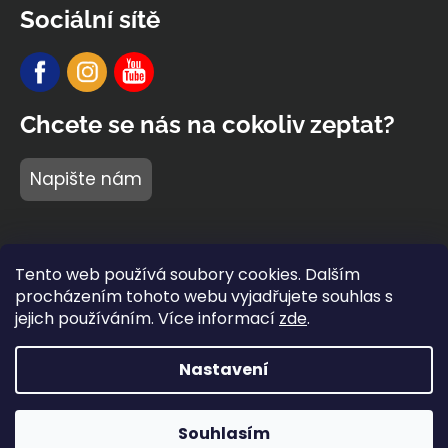
Sociální sítě
Chcete se nás na cokoliv zeptat?
Napište nám
Tento web používá soubory cookies. Dalším
procházením tohoto webu vyjadřujete souhlas s
jejich používáním. Více informací
zde
.
Nastavení
Vytvořil Shoptet Premium
Copyright 2026
BARIDI wear
®
. Všechna práva vyhrazena.
Souhlasím