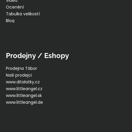
Videa
Ocenění
Tabulka velikostí
Blog
Prodejny / Eshopy
Prodejna Tábor
Naši prodejci
www.ditalatky.cz
www.littleangel.cz
www.littleangel.sk
www.littleangel.de