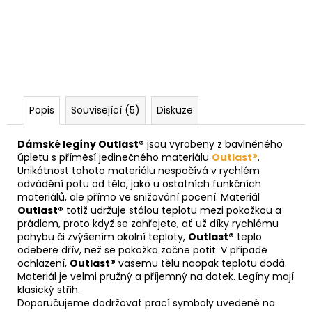
Popis
Související (5)
Diskuze
Dámské legíny Outlast®
jsou vyrobeny z bavlněného
úpletu s příměsí jedinečného materiálu
Outlast®
.
Unikátnost tohoto materiálu nespočívá v rychlém
odvádění potu od těla, jako u ostatních funkčních
materiálů, ale přímo ve snižování pocení. Materiál
Outlast®
totiž udržuje stálou teplotu mezi pokožkou a
prádlem, proto když se zahřejete, ať už díky rychlému
pohybu či zvýšením okolní teploty,
Outlast®
teplo
odebere dřív, než se pokožka začne potit. V případě
ochlazení,
Outlast®
vašemu tělu naopak teplotu dodá.
Materiál je velmi pružný a příjemný na dotek. Legíny mají
klasický střih.
Doporučujeme dodržovat prací symboly uvedené na