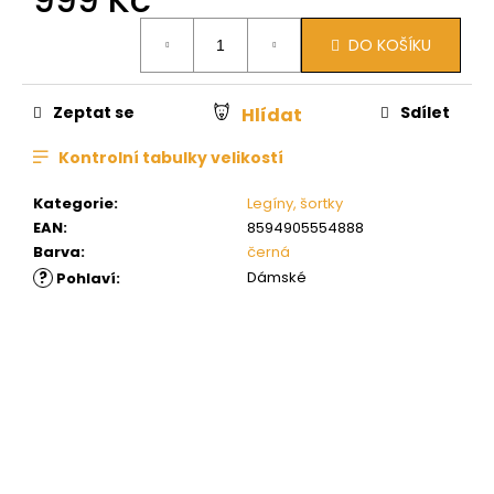
Měrná
DO KOŠÍKU
cena:
Zeptat se
Sdílet
Hlídat
Kontrolní tabulky velikostí
Kategorie
:
Legíny, šortky
EAN
:
8594905554888
Barva
:
černá
?
Dámské
Pohlaví
: