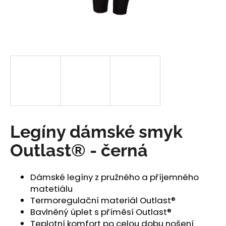
a
j
í
t
?
HLEDAT
Legíny dámské smyk
Outlast® - černá
D
o
Dámské legíny z pružného a příjemného
p
matetiálu
o
Termoregulační materiál Outlast®
r
Bavlněný úplet s příměsí Outlast®
u
Teplotní komfort po celou dobu nošení