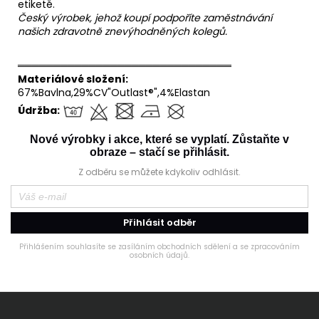
etiketě.
Český výrobek, jehož koupí podpoříte zaměstnávání
našich zdravotně znevýhodněných kolegů.
══════════════════════════════
Materiálové složení:
67%Bavlna,29%CV"Outlast®",4%Elastan
Údržba:
Nové výrobky i akce, které se vyplatí. Zůstaňte v
obraze – stačí se přihlásit.
Z odběru se můžete kdykoliv odhlásit.
Přihlásit odběr
Přihlášením souhlasíte se zasíláním obchodních sdělení a se zpracováním
osobních údajů.
Z
á