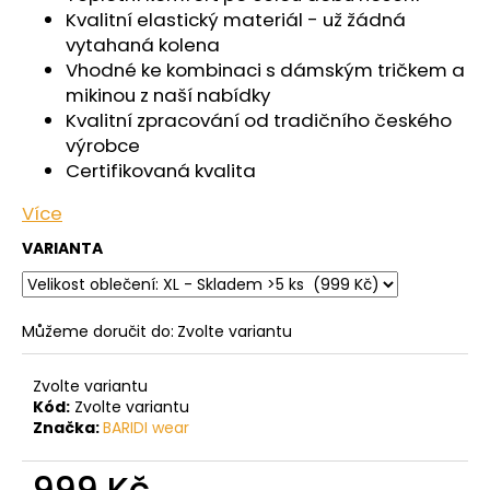
č
Kvalitní elastický materiál - už žádná
u
vytahaná kolena
j
Vhodné ke kombinaci s dámským tričkem a
e
mikinou z naší nabídky
m
Kvalitní zpracování od tradičního českého
e
výrobce
Certifikovaná kvalita
ŠORTKY
HIGH
Více
LONG
DÁMSKÉ
VARIANTA
TENKÉ
OUTLAST®
-
ČERNÁ
Můžeme doručit do:
Zvolte variantu
759
Kč
Zvolte variantu
Kód:
Zvolte variantu
Značka:
BARIDI wear
999 Kč