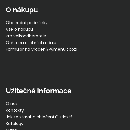
p
O nákupu
a
t
Obchodní podmínky
í
Vše o nákupu
Pro velkoodběratele
Ochrana osobních údajů
Formulář na vrácení/výměnu zboží
Užitečné informace
O nás
Kontakty
Jak se starat o oblečení Outlast®
Katalogy