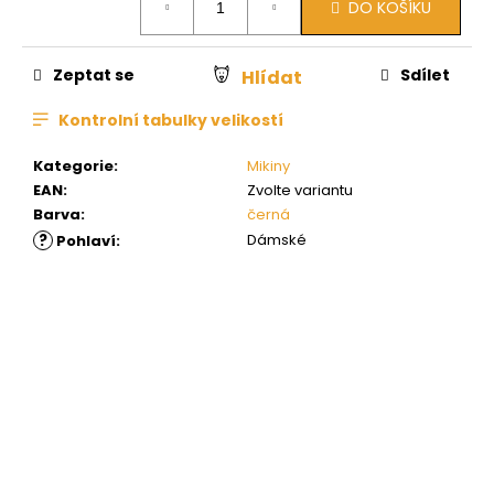
DO KOŠÍKU
cena:
Zeptat se
Sdílet
Hlídat
Kontrolní tabulky velikostí
Kategorie
:
Mikiny
EAN
:
Zvolte variantu
Barva
:
černá
?
Dámské
Pohlaví
: