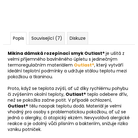
Popis
Související (7)
Diskuze
Mikina dámská rozepínací smyk Outlast®
je ušitá z
velmi příjemného bavlněného úpletu s jedinečným
termoregulačním materiálem
Outlast®
, který vytváří
ideální teplotní podmínky a udržuje stálou teplotu mezi
pokožkou a tkaninou.
Proto, když se teplota zvýší, ať už díky rychlému pohybu
či zvýšením okolní teploty,
Outlast®
teplo odebere dřív,
než se pokožka začne potit. V případě ochlazení,
Outlast®
tělu naopak teplotu dodá. Materiál je velmi
vhodný pro osoby s problematickou pokožkou, ať už se
jedná o alergiky, či atopický ekzém. Nevyvolává alergické
reakce a je odolný vůči plísním a bakteriím, snižuje riziko
vzniku potniček.