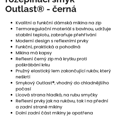
č
u
Outlast® - černá
j
e
Kvalitní a funkční dámská mikina na zip
m
Termoregulační materiál s bavlnou, udržuje
e
stabilní teplotu, zabraňuje přehřívání
Moderní design s reflexními prvky
ŠORTKY
Funkční, praktická a pohodlná
HIGH
Mikina má kapsy
LONG
DÁMSKÉ
Reflexní černý zip má krytku proti
TENKÉ
poškrábání krku
OUTLAST®
Pružný elastický lem zakončující rukáv, který
-
ČERNÁ
neškrtí
Smykový Outlast®, vhodný do chladnějšího
759
Kč
počasí
Lícová strana hladká, na rubu smyčky
Reflexní prvky jak na rukávu, tak i na přední
a zadní straně mikiny
Dolní zadní část mikiny je opatřena