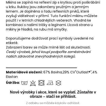
Mikina se zapíná na reflexní zip s krytkou proti poškrábání
u krku. Rukávy jsou zakončeny pružným a jemným
lemem. Je doplněna o řadu reflexních prvků, které
zvyšují viditelnost v přítmí. Tuto funkční mikinu můžete
použít i v letních chladnějších večerech. Vhodná ke
kombinaci s našimi tričky a legínami. Lícová strana u
mikiny je hladká, na rubu má smyčky.
Doporučujeme dodržovat prací symboly uvedené na
etiketě.
Zobrazení barev se může mírně lišit od skutečnosti.
Český výrobek, jehož koupí podpoříte zaměstnávání
našich zdravotně znevýhodněných kolegů.
══════════════════════════════
Materiálové složení:
67% Bavlna,29% CV"Outlast®",4%
Elastan
Údržba:
Nové výrobky i akce, které se vyplatí. Zůstaňte v
obraze – stačí se přihlásit.
Z odběru se můžete kdykoliv odhlásit.