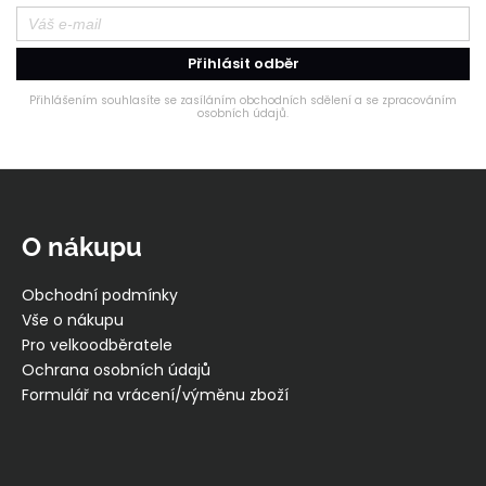
Přihlásit odběr
Přihlášením souhlasíte se zasíláním obchodních sdělení a se zpracováním
osobních údajů.
Z
á
p
O nákupu
a
t
Obchodní podmínky
í
Vše o nákupu
Pro velkoodběratele
Ochrana osobních údajů
Formulář na vrácení/výměnu zboží