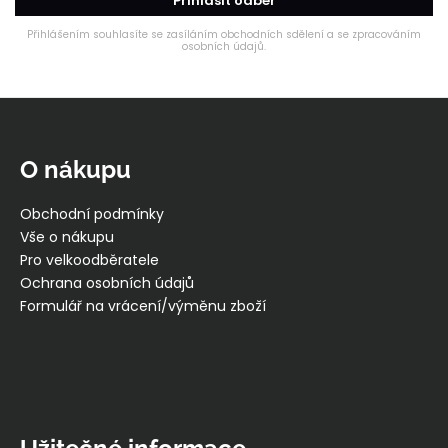
Přihlásit odběr
Přihlášením souhlasíte se zasíláním obchodních sdělení a se zpracováním
osobních údajů.
Z
á
p
O nákupu
a
t
Obchodní podmínky
í
Vše o nákupu
Pro velkoodběratele
Ochrana osobních údajů
Formulář na vrácení/výměnu zboží