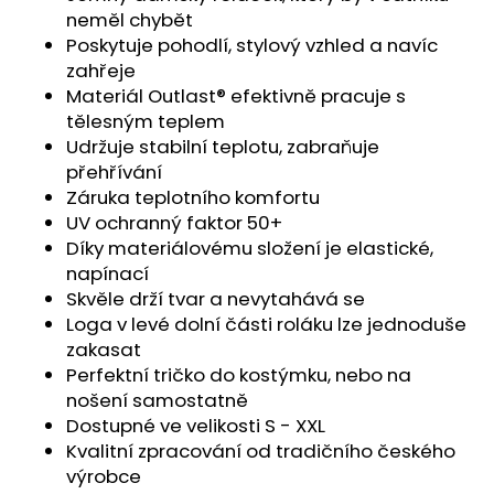
č
neměl chybět
u
Poskytuje pohodlí, stylový vzhled a navíc
j
zahřeje
e
Materiál Outlast® efektivně pracuje s
m
tělesným teplem
e
Udržuje stabilní teplotu, zabraňuje
přehřívání
PONOŽKY
Záruka teplotního komfortu
NÍZKÉ
UV ochranný faktor 50+
OUTLAST®
-
Díky materiálovému složení je elastické,
ČERNÁ
napínací
129
Skvěle drží tvar a nevytahává se
Kč
Loga v levé dolní části roláku lze jednoduše
zakasat
Perfektní tričko do kostýmku, nebo na
nošení samostatně
Dostupné ve velikosti S - XXL
Kvalitní zpracování od tradičního českého
výrobce