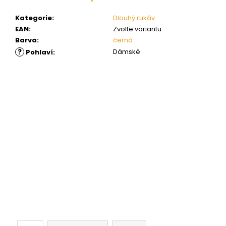
Kategorie
:
Dlouhý rukáv
EAN
:
Zvolte variantu
Barva
:
černá
?
Dámské
Pohlaví
: