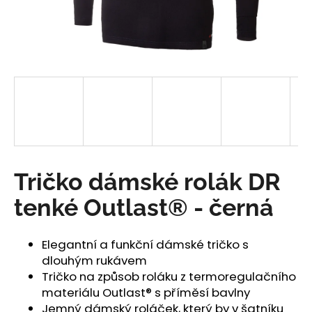
a
j
í
t
?
HLEDAT
Tričko dámské rolák DR
tenké Outlast® - černá
D
o
Elegantní a funkční dámské tričko s
p
dlouhým rukávem
o
Tričko na způsob roláku z termoregulačního
r
materiálu Outlast® s příměsí bavlny
u
Jemný dámský roláček, který by v šatníku