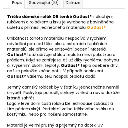
Popis
Související (10)
Diskuze
Tričko dámské rolák DR tenké Outlast®
s dlouhým
rukávem a roláčkem u krku je vyrobeno z bavlněného
úpletu s příměsí jedinečného materiálu
Outlast®
.
Unikátnost tohoto materiálu nespočívá v rychlém
odvádění potu od těla, jako u ostatních funkčních
materiálů, ale přímo ve snižování pocení. Materiál
Outlast®
totiž udržuje stálou teplotu mezi pokožkou a
prádlem. Když se zahřejete, ať už díky rychlému pohybu
či zvýšením okolní teploty,
Outlast®
teplo odebere dřív,
než se pokožka začne potit. V případě ochlazení
Outlast®
vašemu tělu naopak teplotu dodá.
Jemný dámský roláček by v šatníku jednoznačně neměl
chybět. Poskytuje pohodlí, stylový vzhled a navíc dokáže
krásně zahřát.
Loga v levé dolní části roláku lze jednoduše zakasat a
tím pádem skrýt. Perfektní volba tričkového roláku do
kostýmku, nebo pro nošení samostatně.
Materiál je velmi pružný a příjemný na dotek. UV