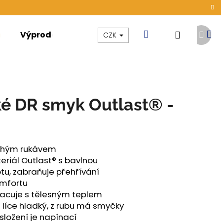
Další
Hledat
N
Přihláše
Výprodej
Kolekce
Akce
CZK
prod
k
é DR smyk Outlast® -
ouhým rukávem
riál Outlast® s bavlnou
otu, zabraňuje přehřívání
omfortu
racuje s tělesným teplem
 líce hladký, z rubu má smyčky
ONG DÁMSKÉ TENKÉ
ložení je napínací