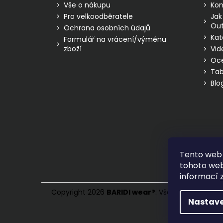
í
Vše o nákupu
Kon
Pro velkoodběratele
Jak
Out
Ochrana osobních údajů
Kat
Formulář na vrácení/výměnu
zboží
Vid
Oc
Tab
Blo
Tento web 
tohoto webu
informací
Copyright 2026
BARIDI wear
®
. Všechna práva vy
Nastave