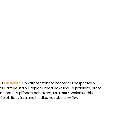
álu
Outlast®
. Unikátnost tohoto materiálu nespočívá v
iž udržuje stálou teplotu mezi pokožkou a prádlem, proto
ne potit. V případě ochlazení,
Outlast®
vašemu tělu
í úplet, lícová strana hladká, na rubu smyčky.