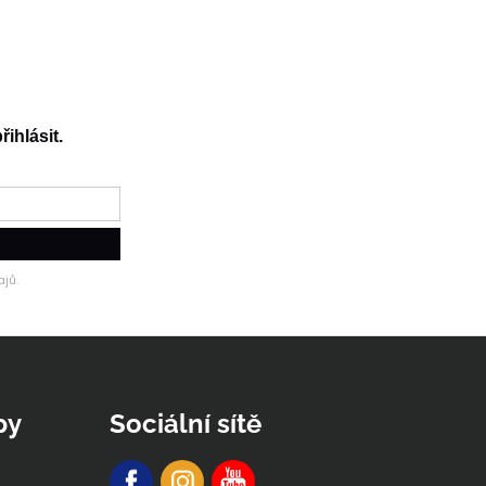
řihlásit.
jů.
py
Sociální sítě