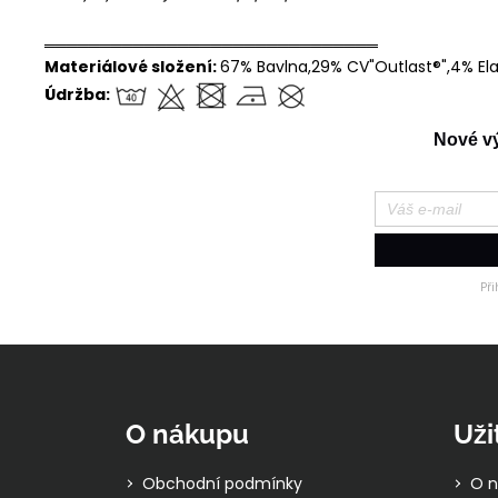
══════════════════════════════
Materiálové složení:
67% Bavlna,29% CV"Outlast®",4% El
Údržba:
Nové výr
Př
Z
á
p
O nákupu
Uži
a
t
Obchodní podmínky
O n