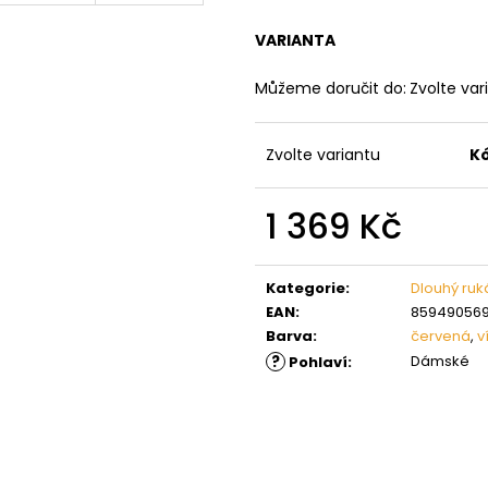
VARIANTA
Můžeme doručit do:
Zvolte var
Zvolte variantu
K
1 369 Kč
Měrná
cena:
Kategorie
:
Dlouhý ruk
EAN
:
859490569
Barva
:
červená
,
v
?
Dámské
Pohlaví
: