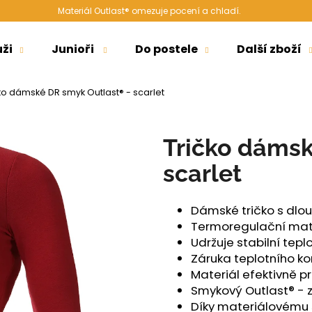
Materiál Outlast® omezuje pocení a chladí.
ži
Junioři
Do postele
Další zboží
Co potřebujete najít?
ko dámské DR smyk Outlast® - scarlet
HLEDAT
Tričko dámsk
scarlet
Doporučujeme
Dámské tričko s dl
Termoregulační mate
Udržuje stabilní tepl
Záruka teplotního k
Materiál efektivně p
Smykový Outlast® - z
ŠORTKY HIGH LONG DÁMSKÉ TENKÉ
ŠORTKY HIGH L
Díky materiálovému s