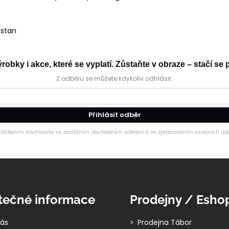
astan
obky i akce, které se vyplatí. Zůstaňte v obraze – stačí se p
Z odběru se můžete kdykoliv odhlásit.
Přihlásit odběr
ihlášením souhlasíte se zasíláním obchodních sdělení a se zpracováním osobních úda
tečné informace
Prodejny / Esho
ás
Prodejna Tábor