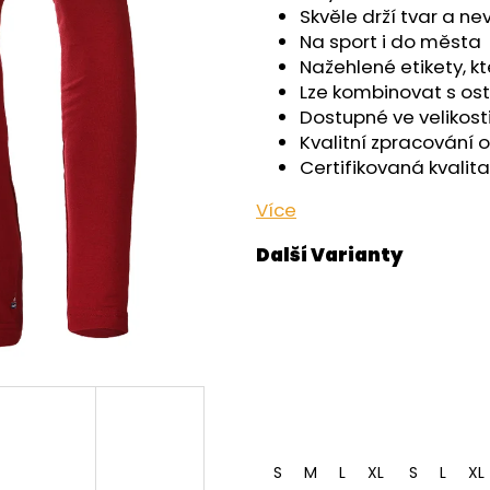
OUTLAST® - ČERNÁ
OUTLAST® - PEA
Skvěle drží tvar a n
759 Kč
759 Kč
Na sport i do města
Nažehlené etikety, k
Lze kombinovat s ost
Dostupné ve velikosti
Kvalitní zpracování 
Certifikovaná kvalita
Více
S
M
L
XL
S
L
XL