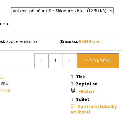
iantu
ód:
Zvolte variantu
Značka:
BARIDI wear
DO KOŠÍKU
Tisk
áv
1514
Zeptat se
ínová
Hlídat
Sdílet
Kontrolní tabulky
velikostí