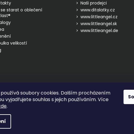
takty
Naši prodejci
 se starat o oblečení
www.ditalatky.cz
last®
www.littleangel.cz
alogy
www.littleangel.sk
ea
www.littleangel.de
enění
ulka velikostí
g
používá soubory cookies. Dalším procházením
S
 vyjadřujete souhlas s jejich používáním. Více
zde
.
hrazena.
ní