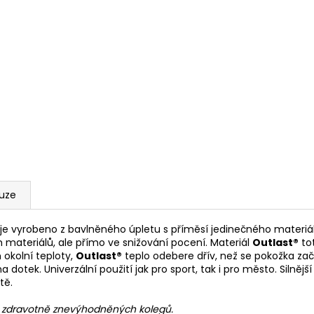
kuze
je vyrobeno z bavlněného úpletu s příměsí jedinečného materi
 materiálů, ale přímo ve snižování pocení. Materiál
Outlast®
tot
 okolní teploty,
Outlast®
teplo odebere dřív, než se pokožka zač
dotek. Univerzální použití jak pro sport, tak i pro město. Silnějš
tě.
h zdravotně znevýhodněných kolegů.