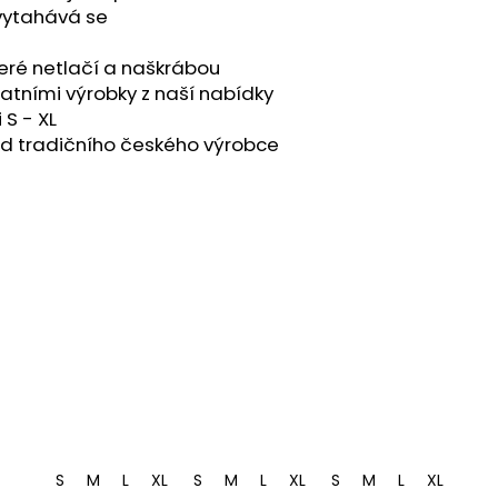
RL
evytahává se
teré netlačí a naškrábou
atními výrobky z naší nabídky
 S - XL
od tradičního českého výrobce
S
M
L
XL
S
M
L
XL
S
M
L
XL
XXL