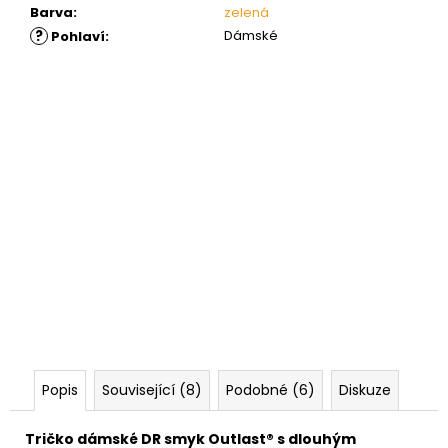
Barva
:
zelená
?
Dámské
Pohlaví
:
Popis
Související (8)
Podobné (6)
Diskuze
Tričko dámské DR smyk Outlast® s dlouhým