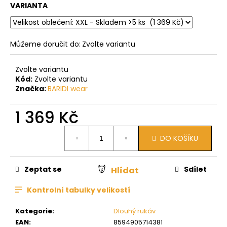
VARIANTA
Můžeme doručit do:
Zvolte variantu
Zvolte variantu
Kód:
Zvolte variantu
Značka:
BARIDI wear
1 369 Kč
Měrná
DO KOŠÍKU
cena:
Zeptat se
Sdílet
Hlídat
Kontrolní tabulky velikostí
Kategorie
:
Dlouhý rukáv
EAN
:
8594905714381