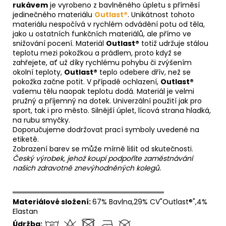
rukávem
je vyrobeno z bavlněného úpletu s příměsí
jedinečného materiálu
Outlast®
. Unikátnost tohoto
materiálu nespočívá v rychlém odvádění potu od těla,
jako u ostatních funkčních materiálů, ale přímo ve
snižování pocení. Materiál
Outlast®
totiž udržuje stálou
teplotu mezi pokožkou a prádlem, proto když se
zahřejete, ať už díky rychlému pohybu či zvýšením
okolní teploty,
Outlast®
teplo odebere dřív, než se
pokožka začne potit. V případě ochlazení,
Outlast®
vašemu tělu naopak teplotu dodá. Materiál je velmi
pružný a příjemný na dotek. Univerzální použití jak pro
sport, tak i pro město. Silnější úplet, lícová strana hladká,
na rubu smyčky.
Doporučujeme dodržovat prací symboly uvedené na
etiketě.
Zobrazení barev se může mírně lišit od skutečnosti.
Český výrobek, jehož koupí podpoříte zaměstnávání
našich zdravotně znevýhodněných kolegů.
══════════════════════════════
Materiálové složení:
67% Bavlna,29% CV"Outlast®",4%
Elastan
Údržba: