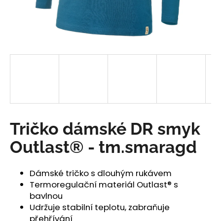
a
j
í
t
?
HLEDAT
Tričko dámské DR smyk
Outlast® - tm.smaragd
D
o
Dámské tričko s dlouhým rukávem
p
Termoregulační materiál Outlast® s
o
bavlnou
r
Udržuje stabilní teplotu, zabraňuje
u
přehřívání