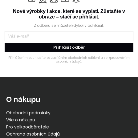
Nové výrobky i akce, které se vyplatí. Zůstaňte v
obraze – stačí se přihlásit.
Z odběru se můžete kdykoliv odhlásit.
Přihlásit odběr
Přihlášením souhlasíte se zasíláním obchodních sdělení a se zpracováním
osobních údajů.
Z
á
p
O nákupu
a
t
Obchodní podmínky
í
Vše o nákupu
Pro velkoodběratele
Ochrana osobních údajů