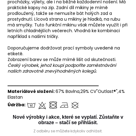
procházky, výlety, ale i na běžné každodenní nošení. Má
praktické kapsy na zip. Zadní díl mikiny je mírně
prodloužený, takže se nemusíte bát holých zad a
prostydnutí. Lícová strana u mikiny je hladká, na rubu
má smyčky. Tuto funkční mikinu však můžete využít i při
letních chladnějších večerech. Vhodná ke kombinaci
například s našimi tričky.
Doporučujeme dodržovat prací symboly uvedené na
etiketě.
Zobrazení barev se může mírně lišit od skutečnosti.
Český výrobek, jehož koupí podpoříte zaměstnávání
našich zdravotně znevýhodněných kolegů.
══════════════════════════════
Materiálové složení:
67% Bavlna,29% CV"Outlast®",4%
Elastan
Údržba:
Nové výrobky i akce, které se vyplatí. Zůstaňte v
obraze – stačí se přihlásit.
Z odběru se můžete kdykoliv odhlásit.