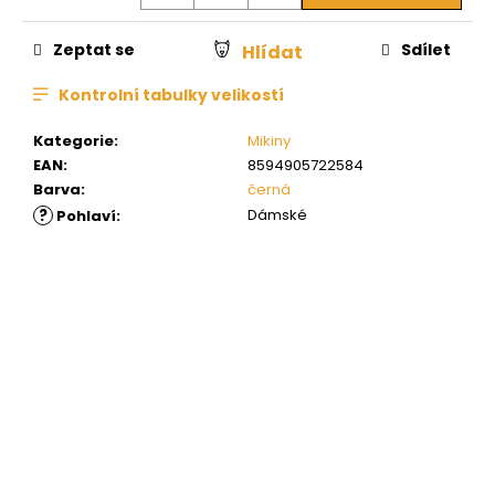
Zeptat se
Sdílet
Hlídat
Kontrolní tabulky velikostí
Kategorie
:
Mikiny
EAN
:
8594905722584
Barva
:
černá
?
Dámské
Pohlaví
: