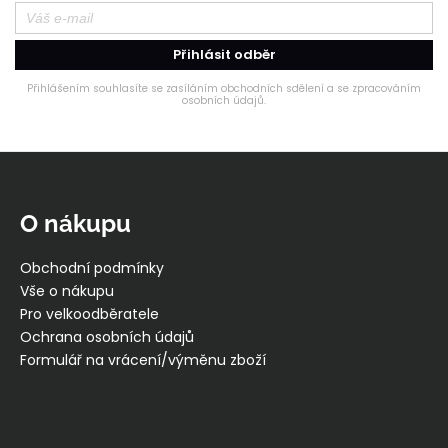
Přihlásit odběr
Přihlášením souhlasíte se zasíláním obchodních sdělení a se zpracováním
osobních údajů.
Z
á
p
O nákupu
a
t
Obchodní podmínky
í
Vše o nákupu
Pro velkoodběratele
Ochrana osobních údajů
Formulář na vrácení/výměnu zboží