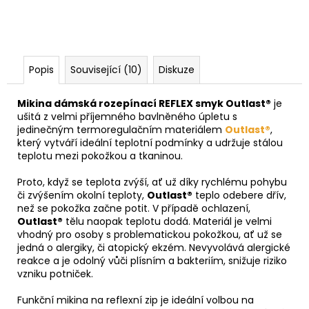
Popis
Související (10)
Diskuze
Mikina dámská rozepínací REFLEX smyk Outlast®
je
ušitá z velmi příjemného bavlněného úpletu s
jedinečným termoregulačním materiálem
Outlast®
,
který vytváří ideální teplotní podmínky a udržuje stálou
teplotu mezi pokožkou a tkaninou.
Proto, když se teplota zvýší, ať už díky rychlému pohybu
či zvýšením okolní teploty,
Outlast®
teplo odebere dřív,
než se pokožka začne potit. V případě ochlazení,
Outlast®
tělu naopak teplotu dodá. Materiál je velmi
vhodný pro osoby s problematickou pokožkou, ať už se
jedná o alergiky, či atopický ekzém. Nevyvolává alergické
reakce a je odolný vůči plísním a bakteriím, snižuje riziko
vzniku potniček.
Funkční mikina na reflexní zip je ideální volbou na