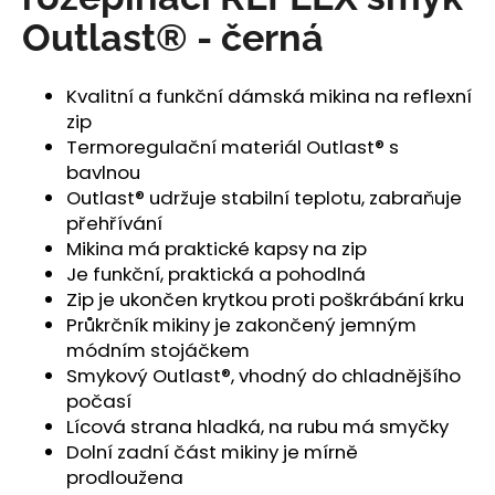
č
u
Outlast® - černá
j
e
Kvalitní a funkční dámská mikina na reflexní
m
zip
e
Termoregulační materiál Outlast® s
bavlnou
PONOŽKY
Outlast® udržuje stabilní teplotu, zabraňuje
NÍZKÉ
přehřívání
OUTLAST®
-
Mikina má praktické kapsy na zip
ČERNÁ
Je funkční, praktická a pohodlná
129
Zip je ukončen krytkou proti poškrábání krku
Kč
Průkrčník mikiny je zakončený jemným
módním stojáčkem
Smykový Outlast®, vhodný do chladnějšího
počasí
Lícová strana hladká, na rubu má smyčky
Dolní zadní část mikiny je mírně
prodloužena