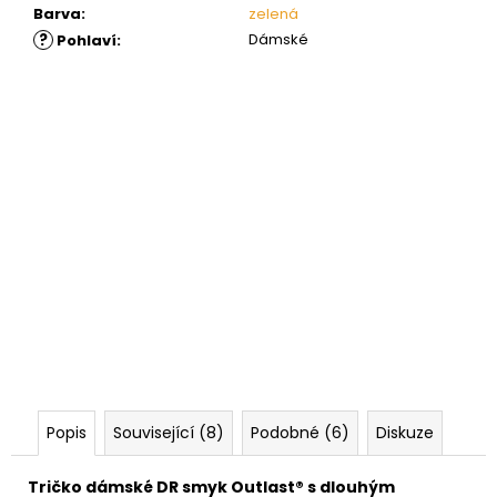
Barva
:
zelená
?
Dámské
Pohlaví
:
Popis
Související (8)
Podobné (6)
Diskuze
Tričko dámské DR smyk Outlast® s dlouhým