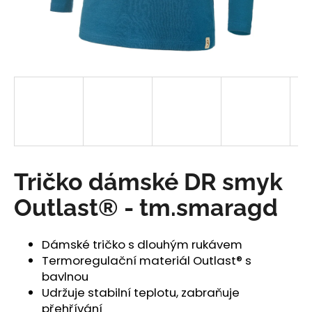
a
j
í
t
?
HLEDAT
Tričko dámské DR smyk
Outlast® - tm.smaragd
D
o
Dámské tričko s dlouhým rukávem
p
Termoregulační materiál Outlast® s
o
bavlnou
r
Udržuje stabilní teplotu, zabraňuje
u
přehřívání