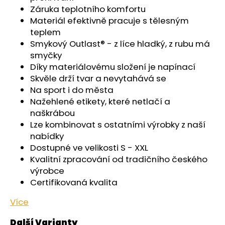
č
Záruka teplotního komfortu
u
Materiál efektivně pracuje s tělesným
j
teplem
e
Smykový Outlast® - z líce hladký, z rubu má
m
smyčky
e
Díky materiálovému složení je napínací
Skvěle drží tvar a nevytahává se
KALHOTKY
Na sport i do města
TENKÉ
Nažehlené etikety, které netlačí a
DO
PASU
naškrábou
OUTLAST®
Lze kombinovat s ostatními výrobky z naší
-
nabídky
ČERNÁ
Dostupné ve velikosti S - XXL
439
Kvalitní zpracování od tradičního českého
Kč
výrobce
Certifikovaná kvalita
Více