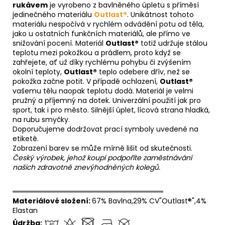
rukávem
je vyrobeno z bavlněného úpletu s příměsí
jedinečného materiálu
Outlast®
. Unikátnost tohoto
materiálu nespočívá v rychlém odvádění potu od těla,
jako u ostatních funkčních materiálů, ale přímo ve
snižování pocení. Materiál
Outlast®
totiž udržuje stálou
teplotu mezi pokožkou a prádlem, proto když se
zahřejete, ať už díky rychlému pohybu či zvýšením
okolní teploty,
Outlast®
teplo odebere dřív, než se
pokožka začne potit. V případě ochlazení,
Outlast®
vašemu tělu naopak teplotu dodá. Materiál je velmi
pružný a příjemný na dotek. Univerzální použití jak pro
sport, tak i pro město. Silnější úplet, lícová strana hladká,
na rubu smyčky.
Doporučujeme dodržovat prací symboly uvedené na
etiketě.
Zobrazení barev se může mírně lišit od skutečnosti.
Český výrobek, jehož koupí podpoříte zaměstnávání
našich zdravotně znevýhodněných kolegů.
══════════════════════════════
Materiálové složení:
67% Bavlna,29% CV"Outlast®",4%
Elastan
Údržba: