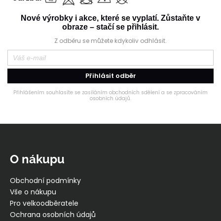
Nové výrobky i akce, které se vyplatí. Zůstaňte v
obraze – stačí se přihlásit.
Z odběru se můžete kdykoliv odhlásit.
Přihlásit odběr
Přihlášením souhlasíte se zasíláním obchodních sdělení a se zpracováním
osobních údajů.
Z
á
p
O nákupu
a
t
Obchodní podmínky
í
Vše o nákupu
Pro velkoodběratele
Ochrana osobních údajů