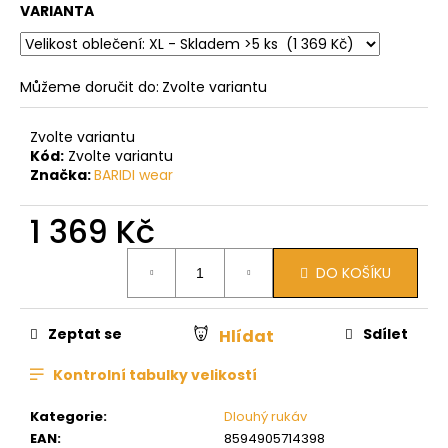
VARIANTA
Můžeme doručit do:
Zvolte variantu
Zvolte variantu
Kód:
Zvolte variantu
Značka:
BARIDI wear
1 369 Kč
Měrná
DO KOŠÍKU
cena:
Zeptat se
Sdílet
Hlídat
Kontrolní tabulky velikostí
Kategorie
:
Dlouhý rukáv
EAN
:
8594905714398