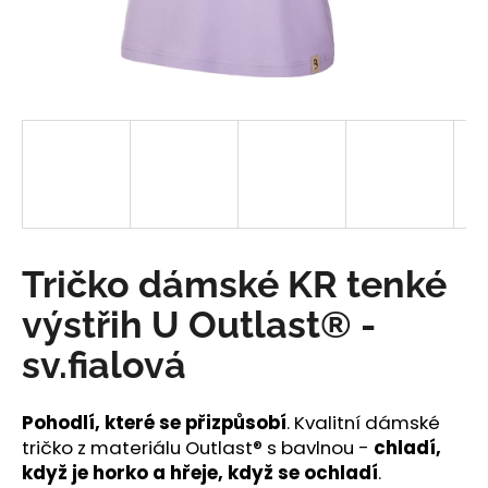
a
j
í
t
?
HLEDAT
Tričko dámské KR tenké
výstřih U Outlast® -
D
sv.fialová
o
p
o
Pohodlí, které se přizpůsobí
. Kvalitní dámské
r
tričko z materiálu Outlast® s bavlnou -
chladí,
u
když je horko a hřeje, když se ochladí
.