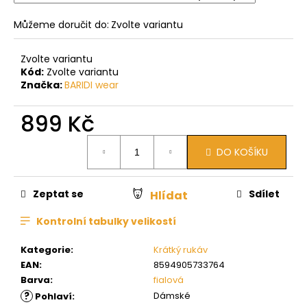
Můžeme doručit do:
Zvolte variantu
Zvolte variantu
Kód:
Zvolte variantu
Značka:
BARIDI wear
899 Kč
Měrná
DO KOŠÍKU
cena:
Zeptat se
Sdílet
Hlídat
Kontrolní tabulky velikostí
Kategorie
:
Krátký rukáv
EAN
:
8594905733764
Barva
:
fialová
?
Dámské
Pohlaví
: