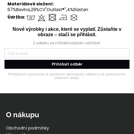
Materiálové složení:
67%Bavlna,29%CV"Outlast®",4%Elastan
Údržba:
Nové výrobky i akce, které se vyplatí. Zůstaňte v
obraze – stačí se přihlásit.
Z odběru se můžete kdykoliv odhlásit.
Přihlásit odběr
Přihlášením souhlasíte se zasíláním obchodních sdělení a se zpracováním
osobních údajů.
Z
á
p
O nákupu
a
t
Obchodní podmínky