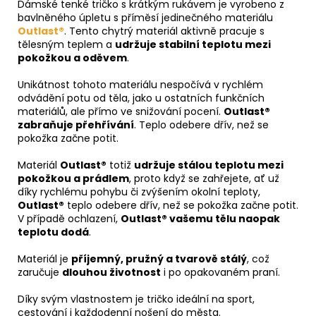
Dámské tenké tričko s krátkým rukávem je vyrobeno z
bavlněného úpletu s příměsí jedinečného materiálu
Outlast®
. Tento chytrý materiál aktivně pracuje s
tělesným teplem a
udržuje stabilní teplotu mezi
pokožkou a oděvem
.
Unikátnost tohoto materiálu nespočívá v rychlém
odvádění potu od těla, jako u ostatních funkčních
materiálů, ale přímo ve snižování pocení.
Outlast®
zabraňuje přehřívání
. Teplo odebere dřív, než se
pokožka začne potit.
Materiál
Outlast®
totiž
udržuje stálou teplotu mezi
pokožkou a prádlem
, proto když se zahřejete, ať už
díky rychlému pohybu či zvýšením okolní teploty,
Outlast®
teplo odebere dřív, než se pokožka začne potit.
V případě ochlazení,
Outlast® vašemu tělu naopak
teplotu dodá
.
Materiál je
příjemný, pružný a tvarově stálý
, což
zaručuje
dlouhou životnost
i po opakovaném praní.
Díky svým vlastnostem je tričko ideální na sport,
cestování i každodenní nošení do města.