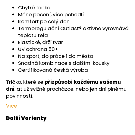
č
u
Chytré tričko
j
Méně pocení, více pohodlí
e
Komfort po celý den
m
Termoregulační Outlast® aktivně vyrovnává
e
teplotu těla
Elastické, drží tvar
UV ochrana 50+
ŠORTKY
Na sport, do práce i do města
HIGH
DÁMSKÉ
Snadná kombinace s dalšími kousky
TENKÉ
Certifikovaná česká výroba
OUTLAST®
-
Tričko, které se
přizpůsobí každému vašemu
ČERNÁ
dni
, ať už svižné procházce, nebo jen dni plnému
599
Kč
povinností.
Více