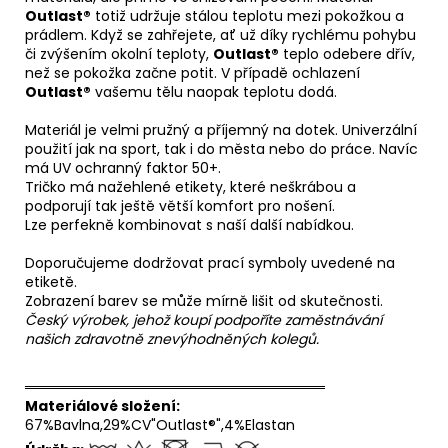
Outlast®
totiž udržuje stálou teplotu mezi pokožkou a
prádlem. Když se zahřejete, ať už díky rychlému pohybu
či zvýšením okolní teploty,
Outlast®
teplo odebere dřív,
než se pokožka začne potit. V případě ochlazení
Outlast®
vašemu tělu naopak teplotu dodá.
Materiál je velmi pružný a příjemný na dotek. Univerzální
použití jak na sport, tak i do města nebo do práce. Navíc
má UV ochranný faktor 50+.
Tričko má nažehlené etikety, které neškrábou a
podporují tak ještě větší komfort pro nošení.
Lze perfekně kombinovat s naší další nabídkou.
Doporučujeme dodržovat prací symboly uvedené na
etiketě.
Zobrazení barev se může mírně lišit od skutečnosti.
Český výrobek, jehož koupí podpoříte zaměstnávání
našich zdravotně znevýhodněných kolegů.
══════════════════════════════
Materiálové složení:
67%Bavlna,29%CV"Outlast®",4%Elastan