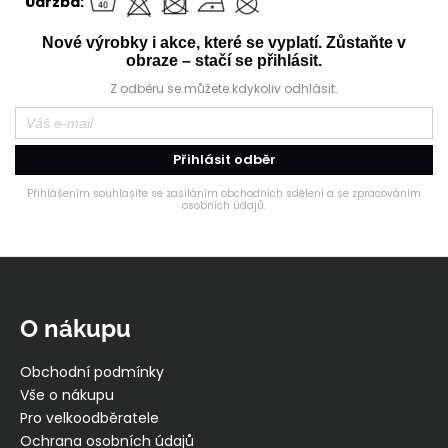
Údržba:
Nové výrobky i akce, které se vyplatí. Zůstaňte v
obraze – stačí se přihlásit.
Z odběru se můžete kdykoliv odhlásit.
Přihlásit odběr
Přihlášením souhlasíte se zasíláním obchodních sdělení a se zpracováním
osobních údajů.
Z
á
p
O nákupu
a
t
Obchodní podmínky
í
Vše o nákupu
Pro velkoodběratele
Ochrana osobních údajů