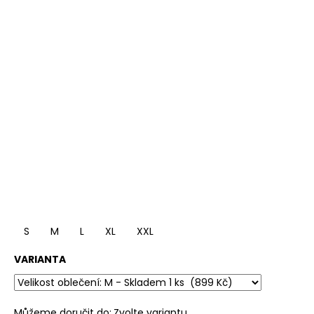
S
M
L
XL
XXL
VARIANTA
Můžeme doručit do:
Zvolte variantu