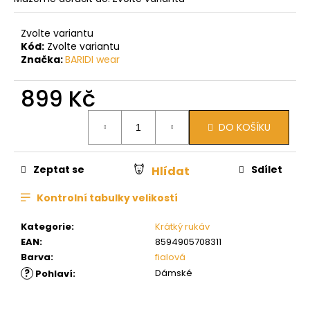
Zvolte variantu
Kód:
Zvolte variantu
Značka:
BARIDI wear
899 Kč
Měrná
DO KOŠÍKU
cena:
Zeptat se
Sdílet
Hlídat
Kontrolní tabulky velikostí
Kategorie
:
Krátký rukáv
EAN
:
8594905708311
Barva
:
fialová
?
Dámské
Pohlaví
: