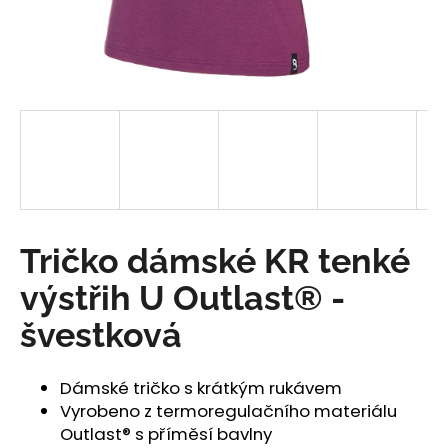
a
j
í
t
?
HLEDAT
Tričko dámské KR tenké
výstřih U Outlast® -
D
švestková
o
p
o
Dámské tričko s krátkým rukávem
r
Vyrobeno z termoregulačního materiálu
u
Outlast® s příměsí bavlny