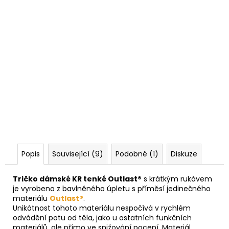
Popis
Související (9)
Podobné (1)
Diskuze
Tričko dámské KR tenké Outlast®
s krátkým rukávem
je vyrobeno z bavlněného úpletu s příměsí jedinečného
materiálu
Outlast®
.
Unikátnost tohoto materiálu nespočívá v rychlém
odvádění potu od těla, jako u ostatních funkčních
materiálů, ale přímo ve snižování pocení. Materiál