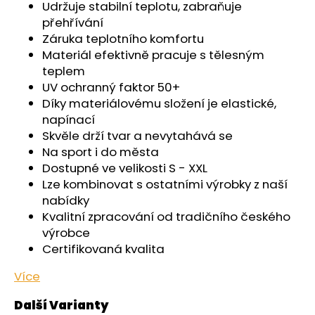
č
Udržuje stabilní teplotu, zabraňuje
u
přehřívání
j
Záruka teplotního komfortu
e
Materiál efektivně pracuje s tělesným
m
teplem
e
UV ochranný faktor 50+
Díky materiálovému složení je elastické,
napínací
ŠORTKY
HIGH
Skvěle drží tvar a nevytahává se
LONG
Na sport i do města
DÁMSKÉ
Dostupné ve velikosti S - XXL
TENKÉ
OUTLAST®
Lze kombinovat s ostatními výrobky z naší
-
nabídky
ČERNÁ
Kvalitní zpracování od tradičního českého
759
výrobce
Kč
Certifikovaná kvalita
Více