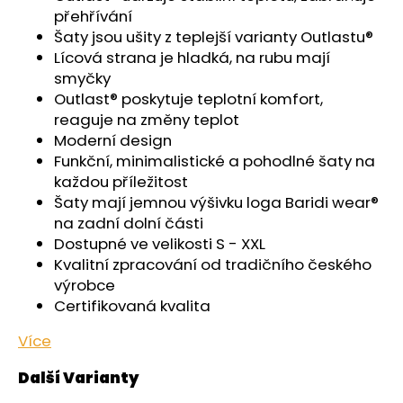
č
přehřívání
u
Šaty jsou ušity z teplejší varianty Outlastu®
j
Lícová strana je hladká, na rubu mají
e
smyčky
m
Outlast® poskytuje teplotní komfort,
e
reaguje na změny teplot
Moderní design
ŠORTKY
Funkční, minimalistické a pohodlné šaty na
HIGH
každou příležitost
DÁMSKÉ
TENKÉ
Šaty mají jemnou výšivku loga Baridi wear®
OUTLAST®
na zadní dolní části
-
Dostupné ve velikosti S - XXL
ČERNÁ
Kvalitní zpracování od tradičního českého
599
výrobce
Kč
Certifikovaná kvalita
Více