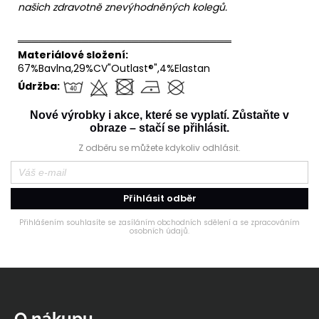
našich zdravotně znevýhodněných kolegů.
══════════════════════════════
Materiálové složení:
67%Bavlna,29%CV"Outlast®",4%Elastan
Údržba:
Nové výrobky i akce, které se vyplatí. Zůstaňte v
obraze – stačí se přihlásit.
Z odběru se můžete kdykoliv odhlásit.
Přihlásit odběr
Přihlášením souhlasíte se zasíláním obchodních sdělení a se zpracováním
osobních údajů.
Z
á
p
O nákupu