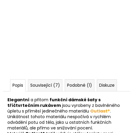
Popis
Související (7)
Podobné (1)
Diskuze
Elegantní
a přitom
funkční dámské šaty s
tříčtvrtečním rukávem
jsou vyrobeny z bavlněného
úpletu s příměsí jedinečného materiálu
Outlast®
.
Unikátnost tohoto materiálu nespočívá v rychlém
odvádění potu od těla, jako u ostatních funkčních
materiálů, ale přímo ve snižování pocení.