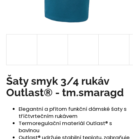
a
j
í
t
?
HLEDAT
Šaty smyk 3/4 rukáv
Outlast® - tm.smaragd
D
o
Elegantní a přitom funkční dámské šaty s
p
tříčtvrtečním rukávem
o
Termoregulační materiál Outlast® s
r
bavlnou
u
Outlast® udržuje stabilní teplotu, zabraňuje