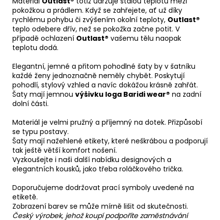
Materiál
Outlast®
totiž udržuje stálou teplotu mezi
pokožkou a prádlem. Když se zahřejete, ať už díky
rychlému pohybu či zvýšením okolní teploty,
Outlast®
teplo odebere dřív, než se pokožka začne potit. V
případě ochlazení
Outlast®
vašemu tělu naopak
teplotu dodá.
Elegantní, jemné a přitom pohodlné šaty by v šatníku
každé ženy jednoznačně neměly chybět. Poskytují
pohodlí, stylový vzhled a navíc dokážou krásně zahřát.
Šaty mají jemnou
výšivku loga Baridi wear®
na zadní
dolní části.
Materiál je velmi pružný a příjemný na dotek. Přizpůsobí
se typu postavy.
Šaty mají nažehlené etikety, které neškrábou a podporují
tak ještě větší komfort nošení.
Vyzkoušejte i naši další nabídku designových a
elegantních kousků, jako třeba roláčkového trička.
Doporučujeme dodržovat prací symboly uvedené na
etiketě.
Zobrazení barev se může mírně lišit od skutečnosti.
Český výrobek, jehož koupí podpoříte zaměstnávání