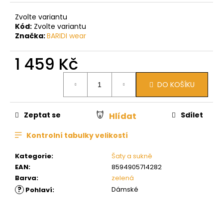
Zvolte variantu
Kód:
Zvolte variantu
Značka:
BARIDI wear
1 459 Kč
Měrná
DO KOŠÍKU
cena:
Zeptat se
Sdílet
Hlídat
Kontrolní tabulky velikostí
Kategorie
:
Šaty a sukně
EAN
:
8594905714282
Barva
:
zelená
?
Dámské
Pohlaví
: