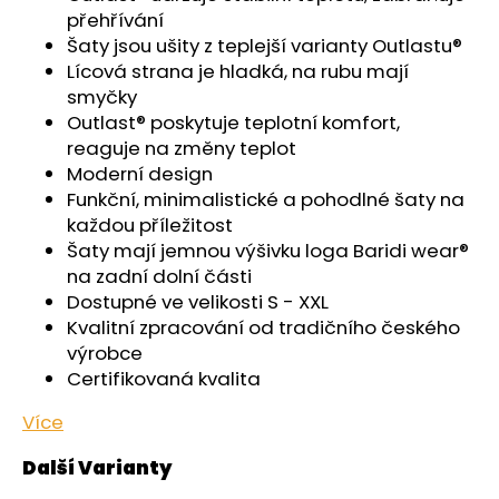
č
přehřívání
u
Šaty jsou ušity z teplejší varianty Outlastu®
j
Lícová strana je hladká, na rubu mají
e
smyčky
m
Outlast® poskytuje teplotní komfort,
e
reaguje na změny teplot
Moderní design
ŠORTKY
Funkční, minimalistické a pohodlné šaty na
HIGH
každou příležitost
LONG
DÁMSKÉ
Šaty mají jemnou výšivku loga Baridi wear®
TENKÉ
na zadní dolní části
OUTLAST®
Dostupné ve velikosti S - XXL
-
ČERNÁ
Kvalitní zpracování od tradičního českého
výrobce
759
Kč
Certifikovaná kvalita
Více