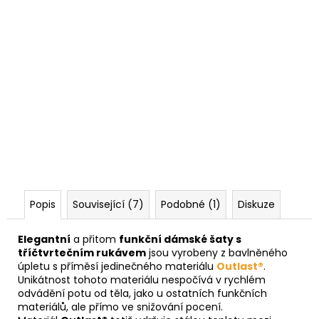
Popis
Související (7)
Podobné (1)
Diskuze
Elegantní
a přitom
funkční dámské šaty s
tříčtvrtečním rukávem
jsou vyrobeny z bavlněného
úpletu s příměsí jedinečného materiálu
Outlast®
.
Unikátnost tohoto materiálu nespočívá v rychlém
odvádění potu od těla, jako u ostatních funkčních
materiálů, ale přímo ve snižování pocení.