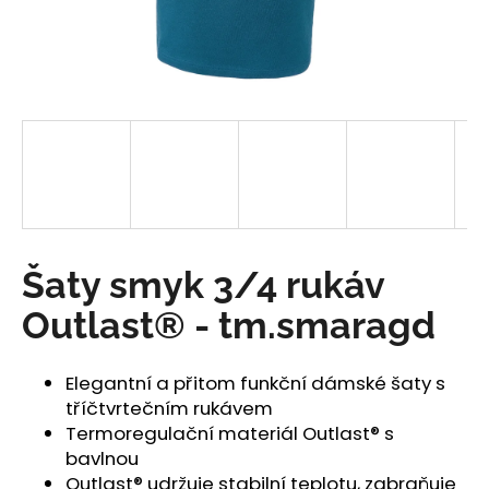
a
j
í
t
?
HLEDAT
Šaty smyk 3/4 rukáv
Outlast® - tm.smaragd
D
o
Elegantní a přitom funkční dámské šaty s
p
tříčtvrtečním rukávem
o
Termoregulační materiál Outlast® s
r
bavlnou
u
Outlast® udržuje stabilní teplotu, zabraňuje