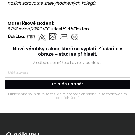
našich zdravotně znevýhodněných kolegů.
══════════════════════════════
Materiálové složení:
67%Bavlna,29%CV"Outlast®",4%Elastan
Údržba:
Nové výrobky i akce, které se vyplatí. Zůstaňte v
obraze – stačí se přihlásit.
Z odběru se můžete kdykoliv odhlásit.
Přihlásit odběr
Přihlášením souhlasíte se zasíláním obchodních sdělení a se zpracováním
osobních údajů.
Z
á
p
O nákupu