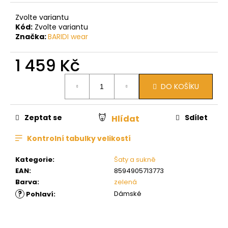
Zvolte variantu
Kód:
Zvolte variantu
Značka:
BARIDI wear
1 459 Kč
Měrná
DO KOŠÍKU
cena:
Zeptat se
Sdílet
Hlídat
Kontrolní tabulky velikostí
Kategorie
:
Šaty a sukně
EAN
:
8594905713773
Barva
:
zelená
?
Dámské
Pohlaví
: