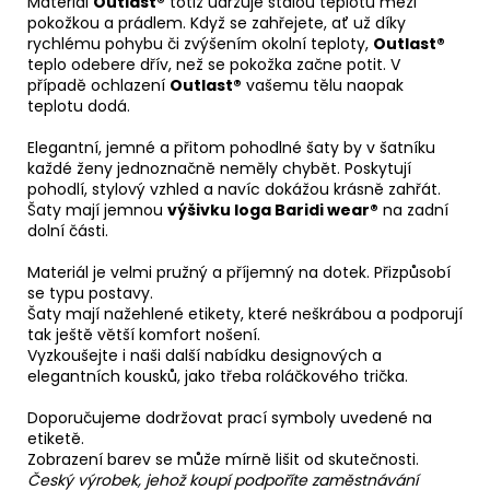
Materiál
Outlast®
totiž udržuje stálou teplotu mezi
pokožkou a prádlem. Když se zahřejete, ať už díky
rychlému pohybu či zvýšením okolní teploty,
Outlast®
teplo odebere dřív, než se pokožka začne potit. V
případě ochlazení
Outlast®
vašemu tělu naopak
teplotu dodá.
Elegantní, jemné a přitom pohodlné šaty by v šatníku
každé ženy jednoznačně neměly chybět. Poskytují
pohodlí, stylový vzhled a navíc dokážou krásně zahřát.
Šaty mají jemnou
výšivku loga Baridi wear®
na zadní
dolní části.
Materiál je velmi pružný a příjemný na dotek. Přizpůsobí
se typu postavy.
Šaty mají nažehlené etikety, které neškrábou a podporují
tak ještě větší komfort nošení.
Vyzkoušejte i naši další nabídku designových a
elegantních kousků, jako třeba roláčkového trička.
Doporučujeme dodržovat prací symboly uvedené na
etiketě.
Zobrazení barev se může mírně lišit od skutečnosti.
Český výrobek, jehož koupí podpoříte zaměstnávání