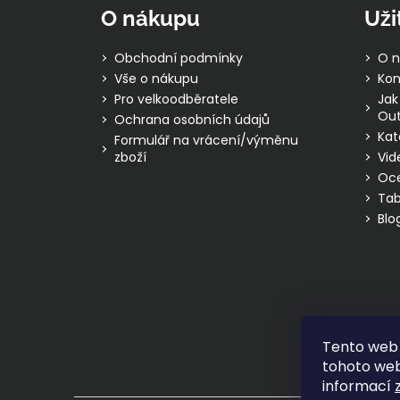
p
O nákupu
Uži
a
t
Obchodní podmínky
O n
í
Vše o nákupu
Kon
Pro velkoodběratele
Jak
Out
Ochrana osobních údajů
Kat
Formulář na vrácení/výměnu
zboží
Vid
Oc
Tab
Blo
Tento web 
tohoto webu
informací