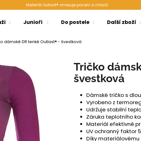
Materiál Outlast® omezuje pocení a chladí.
ži
Junioři
Do postele
Další zboží
Co potřebujete najít?
ko dámské DR tenké Outlast® - švestková
HLEDAT
Tričko dámsk
švestková
Doporučujeme
Dámské tričko s dl
Vyrobeno z termoreg
Udržuje stabilní tepl
Záruka teplotního k
Materiál efektivně p
UV ochranný faktor 
ŠORTKY HIGH LONG DÁMSKÉ TENKÉ
ŠORTKY HIGH D
Díky materiálovému s