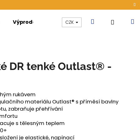
Hledat
N
Přihláše
Výprodej
Kolekce
Akce
CZK
k
é DR tenké Outlast® -
ouhým rukávem
ulačního materiálu Outlast® s příměsí bavlny
otu, zabraňuje přehřívání
omfortu
racuje s tělesným teplem
50+
ÁMSKÉ TENKÉ OUTLAST®
ložení je elastické, napínací