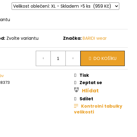
iantu
ód:
Zvolte variantu
Značka:
BARIDI wear
DO KOŠÍKU
Tisk
áv
08373
Zeptat se
Hlídat
Sdílet
Kontrolní tabulky
velikostí