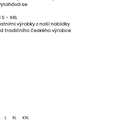
evytahává se
 S - XXL
atními výrobky z naší nabídky
od tradičního českého výrobce
L
XL
XXL