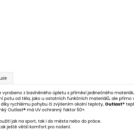
kuze
 vyrobeno z bavlněného úpletu s příměsí jedinečného materiál
potu od těla, jako u ostatních funkčních materiálů, ale přímo 
ž díky rychlému pohybu či zvýšením okolní teploty,
Outlast®
tepl
nký Outlast® má UV ochranný faktor 50+.
oužití jak na sport, tak i do města nebo do práce.
ak ještě větší komfort pro nošení.