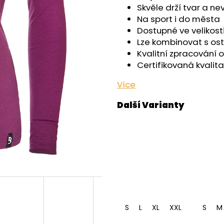
OUTLAST® - ČERNÁ
- ČERNÁ
Skvěle drží tvar a n
759 Kč
599 Kč
Na sport i do města
Dostupné ve velikosti
Lze kombinovat s ost
Kvalitní zpracování 
Certifikovaná kvalita
Více
S
L
XL
XXL
S
M