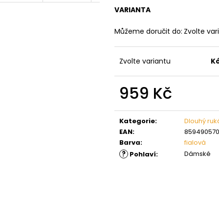
VARIANTA
Můžeme doručit do:
Zvolte var
Zvolte variantu
K
959 Kč
Měrná
cena:
Kategorie
:
Dlouhý ruk
EAN
:
85949057
Barva
:
fialová
?
Dámské
Pohlaví
: