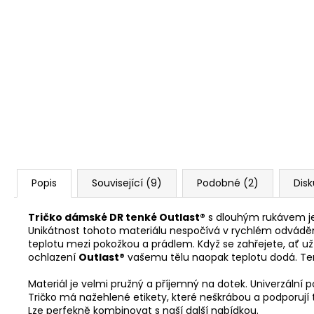
Popis
Související (9)
Podobné (2)
Dis
Tričko dámské DR tenké Outlast®
s dlouhým rukávem je
Unikátnost tohoto materiálu nespočívá v rychlém odvádění 
teplotu mezi pokožkou a prádlem. Když se zahřejete, ať u
ochlazení
Outlast®
vašemu tělu naopak teplotu dodá. Te
Materiál je velmi pružný a příjemný na dotek. Univerzální p
Tričko má nažehlené etikety, které neškrábou a podporují t
Lze perfekně kombinovat s naší další nabídkou.