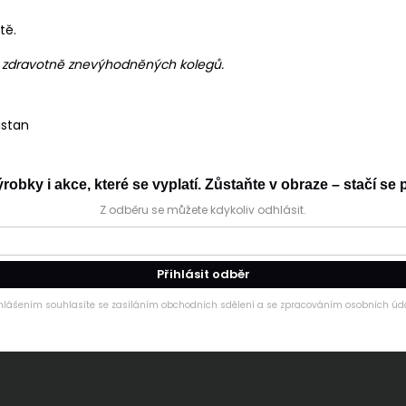
tě.
h zdravotně znevýhodněných kolegů.
astan
obky i akce, které se vyplatí. Zůstaňte v obraze – stačí se p
Z odběru se můžete kdykoliv odhlásit.
Přihlásit odběr
ihlášením souhlasíte se zasíláním obchodních sdělení a se zpracováním osobních úda