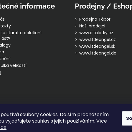
tečné informace
Prodejny / Esho
ás
Prodejna Tábor
takty
Naši prodejci
 se starat o oblečení
www.ditalatky.cz
last®
www.littleangel.cz
alogy
www.littleangel.sk
ea
www.littleangel.de
enění
ulka velikostí
g
používá soubory cookies. Dalším procházením
S
 vyjadřujete souhlas s jejich používáním. Více
zde
.