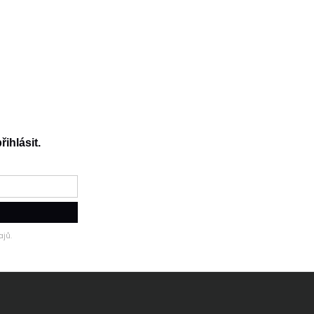
řihlásit.
jů.