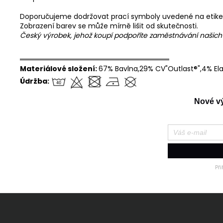
Doporučujeme dodržovat prací symboly uvedené na etike
Zobrazení barev se může mírně lišit od skutečnosti.
Český výrobek, jehož koupí podpoříte zaměstnávání našic
══════════════════════════════
Materiálové složení:
67% Bavlna,29% CV"Outlast®",4% El
Údržba:
Nové výr
Př
Z
á