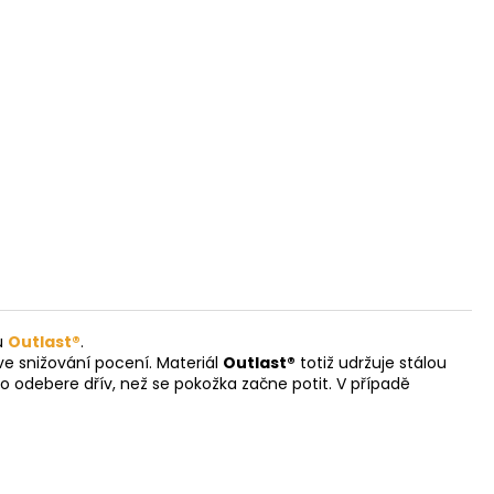
u
Outlast®
.
ve snižování pocení. Materiál
Outlast®
totiž udržuje stálou
o odebere dřív, než se pokožka začne potit. V případě