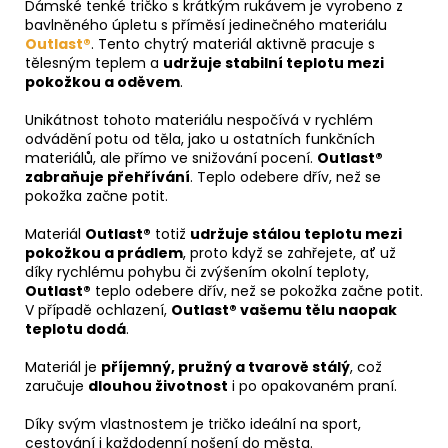
Dámské tenké tričko s krátkým rukávem je vyrobeno z
bavlněného úpletu s příměsí jedinečného materiálu
Outlast®
. Tento chytrý materiál aktivně pracuje s
tělesným teplem a
udržuje stabilní teplotu mezi
pokožkou a oděvem
.
Unikátnost tohoto materiálu nespočívá v rychlém
odvádění potu od těla, jako u ostatních funkčních
materiálů, ale přímo ve snižování pocení.
Outlast®
zabraňuje přehřívání
. Teplo odebere dřív, než se
pokožka začne potit.
Materiál
Outlast®
totiž
udržuje stálou teplotu mezi
pokožkou a prádlem
, proto když se zahřejete, ať už
díky rychlému pohybu či zvýšením okolní teploty,
Outlast®
teplo odebere dřív, než se pokožka začne potit.
V případě ochlazení,
Outlast® vašemu tělu naopak
teplotu dodá
.
Materiál je
příjemný, pružný a tvarově stálý
, což
zaručuje
dlouhou životnost
i po opakovaném praní.
Díky svým vlastnostem je tričko ideální na sport,
cestování i každodenní nošení do města.