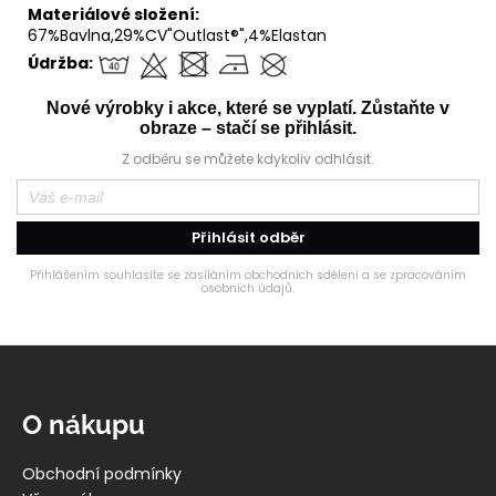
Materiálové složení:
67%Bavlna,29%CV"Outlast®",4%Elastan
Údržba:
Nové výrobky i akce, které se vyplatí. Zůstaňte v
obraze – stačí se přihlásit.
Z odběru se můžete kdykoliv odhlásit.
Přihlásit odběr
Přihlášením souhlasíte se zasíláním obchodních sdělení a se zpracováním
osobních údajů.
Z
á
p
O nákupu
a
t
Obchodní podmínky