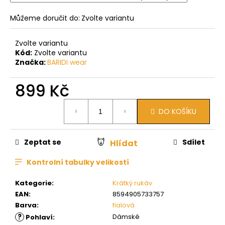
Můžeme doručit do:
Zvolte variantu
Zvolte variantu
Kód:
Zvolte variantu
Značka:
BARIDI wear
899 Kč
Měrná
DO KOŠÍKU
cena:
Zeptat se
Sdílet
Hlídat
Kontrolní tabulky velikostí
Kategorie
:
Krátký rukáv
EAN
:
8594905733757
Barva
:
fialová
?
Dámské
Pohlaví
: