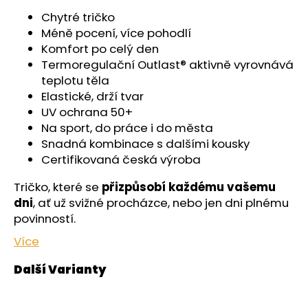
č
u
Chytré tričko
j
Méně pocení, více pohodlí
e
Komfort po celý den
m
Termoregulační Outlast® aktivně vyrovnává
e
teplotu těla
Elastické, drží tvar
UV ochrana 50+
KALHOTKY
Na sport, do práce i do města
TENKÉ
DO
Snadná kombinace s dalšími kousky
PASU
Certifikovaná česká výroba
OUTLAST®
-
Tričko, které se
přizpůsobí každému vašemu
ČERNÁ
dni
, ať už svižné procházce, nebo jen dni plnému
439
Kč
povinností.
Více