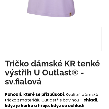
a
j
í
t
?
HLEDAT
Tričko dámské KR tenké
výstřih U Outlast® -
D
sv.fialová
o
p
o
Pohodlí, které se přizpůsobí
. Kvalitní dámské
r
tričko z materiálu Outlast® s bavlnou -
chladí,
u
když je horko a hřeje, když se ochladí
.