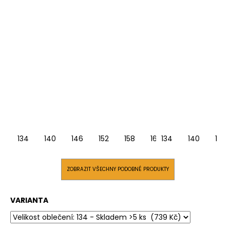
134
140
146
152
158
164
134
140
146
ZOBRAZIT VŠECHNY PODOBNÉ PRODUKTY
VARIANTA