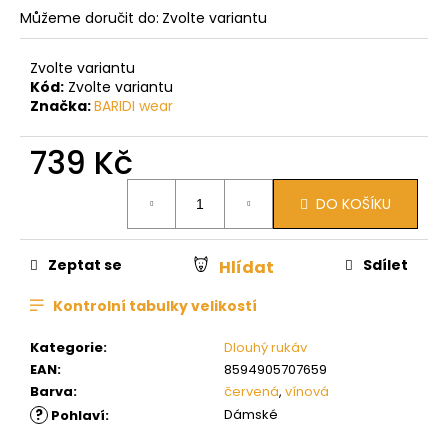
Můžeme doručit do:
Zvolte variantu
Zvolte variantu
Kód:
Zvolte variantu
Značka:
BARIDI wear
739 Kč
Měrná
DO KOŠÍKU
cena:
Zeptat se
Sdílet
Hlídat
Kontrolní tabulky velikostí
Kategorie
:
Dlouhý rukáv
EAN
:
8594905707659
Barva
:
červená
,
vínová
?
Dámské
Pohlaví
: