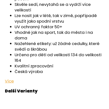
č
Skvěle sedí, nevytahá se a vydrží více
u
velikostí
j
Lze nosit jak v létě, tak v zimě, popřípadě
e
využít jako spodní vrstvu
m
UV ochranný faktor 50+
e
Vhodné jak na sport, tak do města i na
doma
ŠORTKY
Nažehlené etikety: už žádné cedulky, které
HIGH
svědí a škrábou
LONG
DÁMSKÉ
Určeno pro děti od velikosti 134 do velikosti
TENKÉ
164
OUTLAST®
Kvalitní zpracování
-
PEARL
Česká výroba
759
Více
Kč