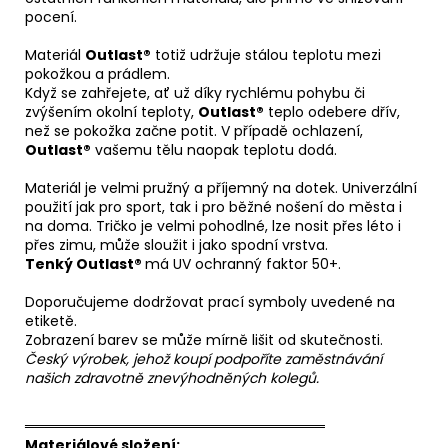
pocení.
Materiál
Outlast®
totiž udržuje stálou teplotu mezi
pokožkou a prádlem.
Když se zahřejete, ať už díky rychlému pohybu či
zvýšením okolní teploty,
Outlast®
teplo odebere dřív,
než se pokožka začne potit. V případě ochlazení,
Outlast®
vašemu tělu naopak teplotu dodá.
Materiál je velmi pružný a příjemný na dotek. Univerzální
použití jak pro sport, tak i pro běžné nošení do města i
na doma. Tričko je velmi pohodlné, lze nosit přes léto i
přes zimu, může sloužit i jako spodní vrstva.
Tenký Outlast®
má UV ochranný faktor 50+.
Doporučujeme dodržovat prací symboly uvedené na
etiketě.
Zobrazení barev se může mírně lišit od skutečnosti.
Český výrobek, jehož koupí podpoříte zaměstnávání
našich zdravotně znevýhodněných kolegů.
══════════════════════════════
Materiálové složení: