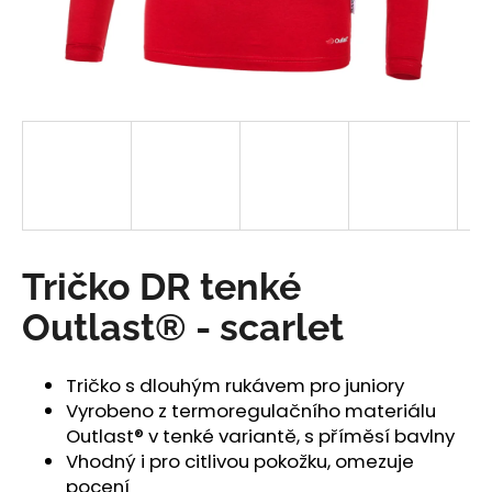
a
j
í
t
?
HLEDAT
Tričko DR tenké
Outlast® - scarlet
D
o
Tričko s dlouhým rukávem pro juniory
p
Vyrobeno z termoregulačního materiálu
o
Outlast® v tenké variantě, s příměsí bavlny
r
Vhodný i pro citlivou pokožku, omezuje
u
pocení