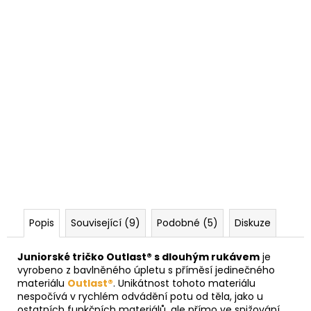
Popis
Související (9)
Podobné (5)
Diskuze
Juniorské tričko Outlast® s dlouhým rukávem
je
vyrobeno z bavlněného úpletu s příměsí jedinečného
materiálu
Outlast®
. Unikátnost tohoto materiálu
nespočívá v rychlém odvádění potu od těla, jako u
ostatních funkčních materiálů, ale přímo ve snižování