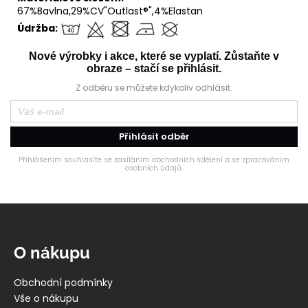
67%Bavlna,29%CV"Outlast®",4%Elastan
Údržba:
Nové výrobky i akce, které se vyplatí. Zůstaňte v
obraze – stačí se přihlásit.
Z odběru se můžete kdykoliv odhlásit.
Přihlásit odběr
Přihlášením souhlasíte se zasíláním obchodních sdělení a se zpracováním
osobních údajů.
Z
á
p
O nákupu
a
t
Obchodní podmínky
í
Vše o nákupu