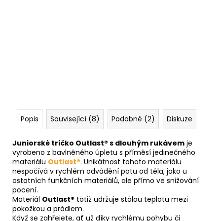
Popis
Související (8)
Podobné (2)
Diskuze
Juniorské tričko Outlast® s dlouhým rukávem
je
vyrobeno z bavlněného úpletu s příměsí jedinečného
materiálu
Outlast®
. Unikátnost tohoto materiálu
nespočívá v rychlém odvádění potu od těla, jako u
ostatních funkčních materiálů, ale přímo ve snižování
pocení.
Materiál
Outlast®
totiž udržuje stálou teplotu mezi
pokožkou a prádlem.
Když se zahřejete, ať už díky rychlému pohybu či