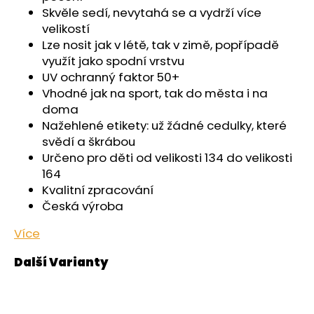
č
Skvěle sedí, nevytahá se a vydrží více
u
velikostí
j
Lze nosit jak v létě, tak v zimě, popřípadě
e
využít jako spodní vrstvu
m
UV ochranný faktor 50+
e
Vhodné jak na sport, tak do města i na
doma
ŠORTKY
Nažehlené etikety: už žádné cedulky, které
HIGH
svědí a škrábou
LONG
DÁMSKÉ
Určeno pro děti od velikosti 134 do velikosti
TENKÉ
164
OUTLAST®
Kvalitní zpracování
-
PEARL
Česká výroba
759
Více
Kč