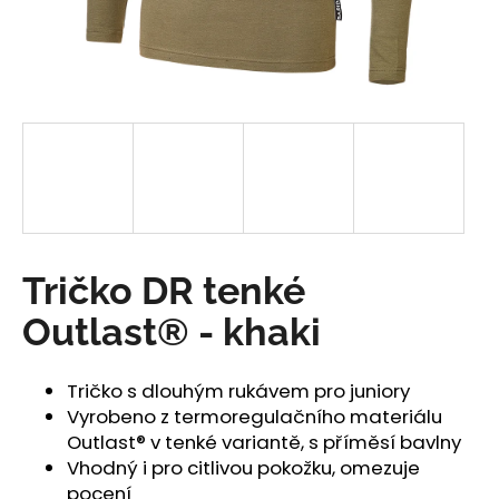
a
j
í
t
?
HLEDAT
Tričko DR tenké
Outlast® - khaki
D
o
Tričko s dlouhým rukávem pro juniory
p
Vyrobeno z termoregulačního materiálu
o
Outlast® v tenké variantě, s příměsí bavlny
r
Vhodný i pro citlivou pokožku, omezuje
u
pocení