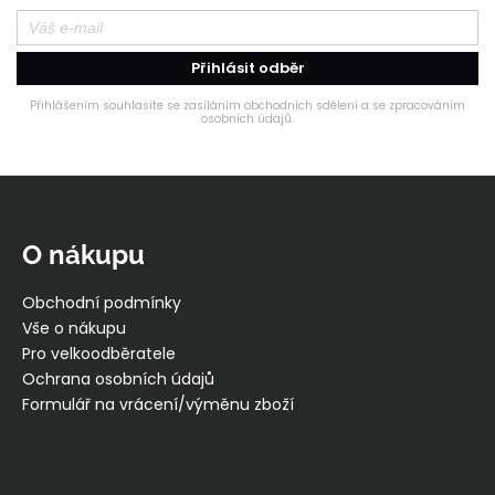
Přihlásit odběr
Přihlášením souhlasíte se zasíláním obchodních sdělení a se zpracováním
osobních údajů.
Z
á
p
O nákupu
a
t
Obchodní podmínky
í
Vše o nákupu
Pro velkoodběratele
Ochrana osobních údajů
Formulář na vrácení/výměnu zboží