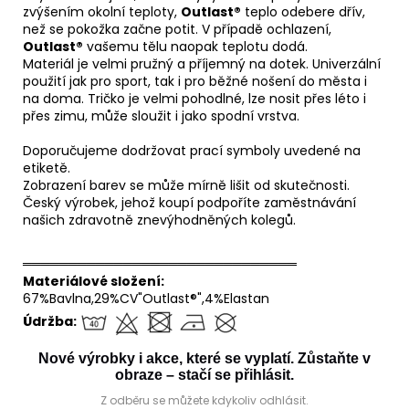
zvýšením okolní teploty,
Outlast®
teplo odebere dřív,
než se pokožka začne potit. V případě ochlazení,
Outlast®
vašemu tělu naopak teplotu dodá.
Materiál je velmi pružný a příjemný na dotek. Univerzální
použití jak pro sport, tak i pro běžné nošení do města i
na doma. Tričko je velmi pohodlné, lze nosit přes léto i
přes zimu, může sloužit i jako spodní vrstva.
Doporučujeme dodržovat prací symboly uvedené na
etiketě.
Zobrazení barev se může mírně lišit od skutečnosti.
Český výrobek, jehož koupí podpoříte zaměstnávání
našich zdravotně znevýhodněných kolegů.
══════════════════════════════
Materiálové složení:
67%Bavlna,29%CV"Outlast®",4%Elastan
Údržba:
Nové výrobky i akce, které se vyplatí. Zůstaňte v
obraze – stačí se přihlásit.
Z odběru se můžete kdykoliv odhlásit.