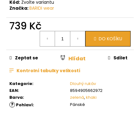
Kód:
Zvolte variantu
Značka:
BARIDI wear
739 Kč
Měrná
DO KOŠÍKU
cena:
Zeptat se
Sdílet
Hlídat
Kontrolní tabulky velikostí
Kategorie
:
Dlouhý rukáv
EAN
:
8594905662972
Barva
:
zelená
,
khaki
?
Pánské
Pohlaví
: