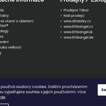
ás
Prodejna Tábor
takty
Naši prodejci
 se starat o oblečení
www.ditalatky.cz
last®
www.littleangel.cz
alogy
www.littleangel.sk
ea
www.littleangel.de
enění
ulka velikostí
g
používá soubory cookies. Dalším procházením
S
 vyjadřujete souhlas s jejich používáním. Více
zde
.
hrazena.