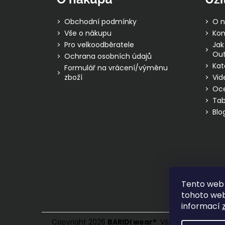
a
t
Obchodní podmínky
O n
í
Vše o nákupu
Kon
Pro velkoodběratele
Jak
Out
Ochrana osobních údajů
Kat
Formulář na vrácení/výměnu
zboží
Vid
Oc
Tab
Blo
Tento web 
tohoto webu
informací
Copyright 2026
BARIDI wear
®
. Všechna práva vy