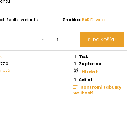
iantu
ód:
Zvolte variantu
Značka:
BARIDI wear
DO KOŠÍKU
Tisk
áv
7710
Zeptat se
ínová
Hlídat
Sdílet
Kontrolní tabulky
velikostí