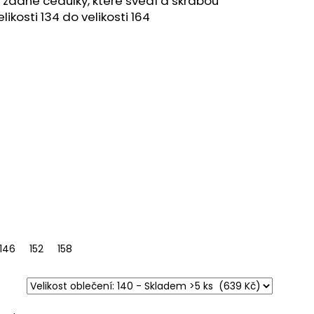
ž žádné cedulky, které svědí a škrábou
likosti 134 do velikosti 164
146
164
152
158
164