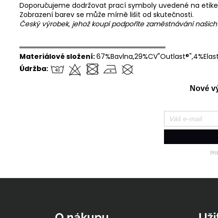
Doporučujeme dodržovat prací symboly uvedené na etike
Zobrazení barev se může mírně lišit od skutečnosti.
Český výrobek, jehož koupí podpoříte zaměstnávání našic
══════════════════════════════
Materiálové složení:
67%Bavlna,29%CV"Outlast®",4%Elas
Údržba:
Nové výr
Př
Z
á
p
O nákupu
Uži