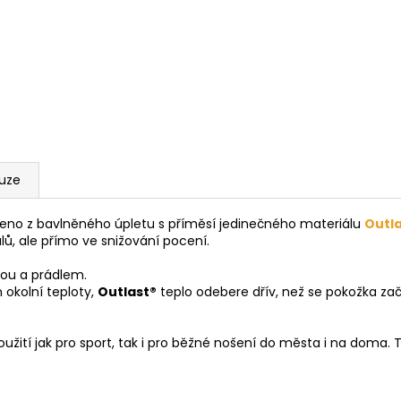
kuze
eno z bavlněného úpletu s příměsí jedinečného materiálu
Outl
lů, ale přímo ve snižování pocení.
kou a prádlem.
 okolní teploty,
Outlast®
teplo odebere dřív, než se pokožka zač
užití jak pro sport, tak i pro běžné nošení do města i na doma. Tr