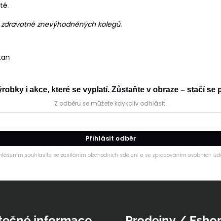
tě.
h zdravotně znevýhodněných kolegů.
tan
obky i akce, které se vyplatí. Zůstaňte v obraze – stačí se p
Z odběru se můžete kdykoliv odhlásit.
Přihlásit odběr
ihlášením souhlasíte se zasíláním obchodních sdělení a se zpracováním osobních úda
tečné informace
Prodejny / Esho