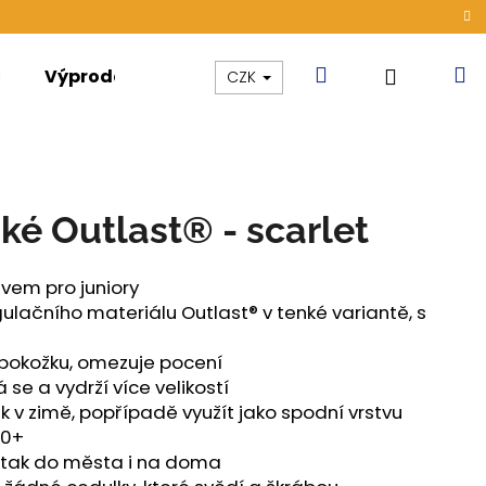
Hledat
N
Přihláše
Výprodej
Kolekce
Akce
CZK
k
ké Outlast® - scarlet
ávem pro juniory
lačního materiálu Outlast® v tenké variantě, s
u pokožku, omezuje pocení
 se a vydrží více velikostí
tak v zimě, popřípadě využít jako spodní vrstvu
50+
, tak do města i na doma
ÁMSKÉ TENKÉ OUTLAST®