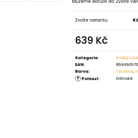
Můžeme doručit do:
Zvolte var
Zvolte variantu
K
639 Kč
Měrná
cena:
Kategorie
:
Krátký ruk
EAN
:
859490570
Barva
:
červená
,
v
?
Dámské
Pohlaví
: