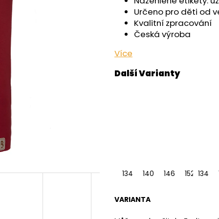
Nažehlené etikety: u
OUTLAST® - ČERNÁ
- ČERNÁ
Určeno pro děti od ve
759 Kč
599 Kč
Kvalitní zpracování
Česká výroba
Více
134
140
146
152
134
158
VARIANTA