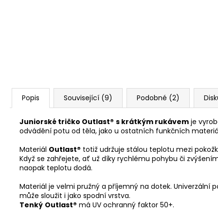
Popis
Související (9)
Podobné (2)
Dis
Juniorské tričko Outlast®
s krátkým rukávem
je vyrob
odvádění potu od těla, jako u ostatních funkčních materiá
Materiál
Outlast®
totiž udržuje stálou teplotu mezi pokož
Když se zahřejete, ať už díky rychlému pohybu či zvýšením
naopak teplotu dodá.
Materiál je velmi pružný a příjemný na dotek. Univerzální po
může sloužit i jako spodní vrstva.
Tenký
Outlast®
má UV ochranný faktor 50+.