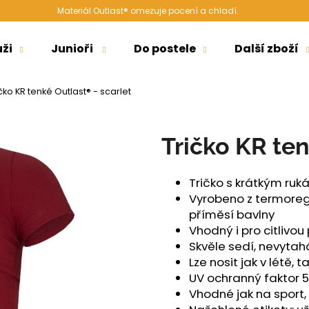
Materiál Outlast® omezuje pocení a chladí.
ži
Junioři
Do postele
Další zboží
Co potřebujete najít?
čko KR tenké Outlast® - scarlet
HLEDAT
Tričko KR ten
Tričko s krátkým ruk
Doporučujeme
Vyrobeno z termoregu
příměsí bavlny
Vhodný i pro citlivo
Skvěle sedí, nevytahá
Lze nosit jak v létě, 
UV ochranný faktor 
Vhodné jak na sport
ŠORTKY HIGH LONG DÁMSKÉ TENKÉ
ŠORTKY HIGH D