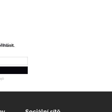
řihlásit.
jů.
py
Sociální sítě