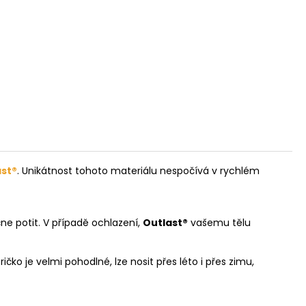
ast®
. Unikátnost tohoto materiálu nespočívá v rychlém
ne potit. V případě ochlazení,
Outlast®
vašemu tělu
ičko je velmi pohodlné, lze nosit přes léto i přes zimu,