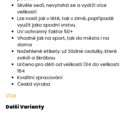
č
Skvěle sedí, nevytahá se a vydrží více
u
velikostí
j
Lze nosit jak v létě, tak v zimě, popřípadě
e
využít jako spodní vrstvu
m
UV ochranný faktor 50+
e
Vhodné jak na sport, tak do města i na
doma
KALHOTKY
Nažehlené etikety: už žádné cedulky, které
TENKÉ
svědí a škrábou
DO
PASU
Určeno pro děti od velikosti 134 do velikosti
OUTLAST®
164
-
Kvalitní zpracování
ČERNÁ
Česká výroba
439
Kč
Více