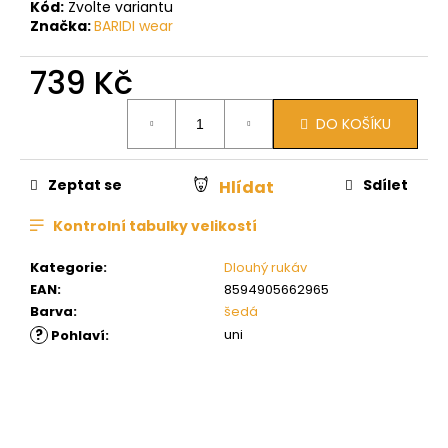
Kód:
Zvolte variantu
Značka:
BARIDI wear
739 Kč
Měrná
DO KOŠÍKU
cena:
Zeptat se
Sdílet
Hlídat
Kontrolní tabulky velikostí
Kategorie
:
Dlouhý rukáv
EAN
:
8594905662965
Barva
:
šedá
?
uni
Pohlaví
: