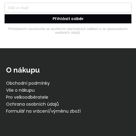
Přihlásit odběr
Přihlášením souhlasíte se zasíláním obchodních sdělení a se zpracováním
osobních údajů.
Z
á
p
O nákupu
a
t
Obchodní podmínky
í
Vše o nákupu
Pro velkoodběratele
Ochrana osobních údajů
Formulář na vrácení/výměnu zboží