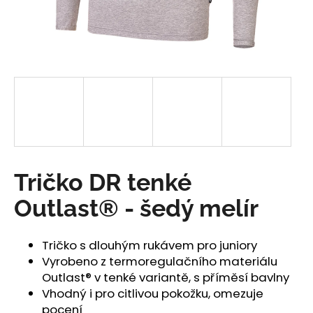
a
j
í
t
?
HLEDAT
Tričko DR tenké
Outlast® - šedý melír
D
o
Tričko s dlouhým rukávem pro juniory
p
Vyrobeno z termoregulačního materiálu
o
Outlast® v tenké variantě, s příměsí bavlny
r
Vhodný i pro citlivou pokožku, omezuje
u
pocení