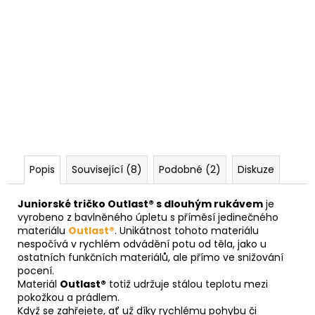
Popis
Související (8)
Podobné (2)
Diskuze
Juniorské tričko Outlast® s dlouhým rukávem
je
vyrobeno z bavlněného úpletu s příměsí jedinečného
materiálu
Outlast®
. Unikátnost tohoto materiálu
nespočívá v rychlém odvádění potu od těla, jako u
ostatních funkčních materiálů, ale přímo ve snižování
pocení.
Materiál
Outlast®
totiž udržuje stálou teplotu mezi
pokožkou a prádlem.
Když se zahřejete, ať už díky rychlému pohybu či