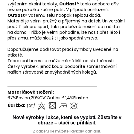
zvýšením okolní teploty,
Outlast®
teplo odebere dřív,
než se pokožka začne potit. V případě ochlazení,
Outlast®
vašemu tělu naopak teplotu dodá.
Materiál je velmi pružný a příjemný na dotek. Univerzální
použití jak pro sport, tak i pro běžné nošení do města i
na doma. Tričko je velmi pohodlné, lze nosit přes léto i
přes zimu, může sloužit i jako spodní vrstva.
Doporučujeme dodržovat prací symboly uvedené na
etiketě.
Zobrazení barev se může mírně lišit od skutečnosti.
Český výrobek, jehož koupí podpoříte zaměstnávání
našich zdravotně znevýhodněných kolegů.
══════════════════════════════
Materiálové složení:
67%Bavlna,29%CV"Outlast®",4%Elastan
Údržba:
Nové výrobky i akce, které se vyplatí. Zůstaňte v
obraze – stačí se přihlásit.
Z odběru se můžete kdykoliv odhlásit.