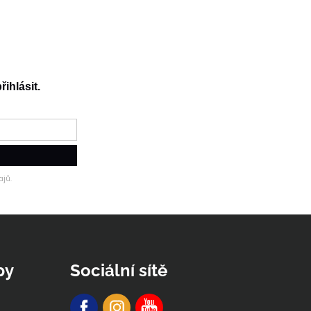
řihlásit.
jů.
py
Sociální sítě