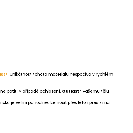
ast®
. Unikátnost tohoto materiálu nespočívá v rychlém
ne potit. V případě ochlazení,
Outlast®
vašemu tělu
ičko je velmi pohodlné, lze nosit přes léto i přes zimu,