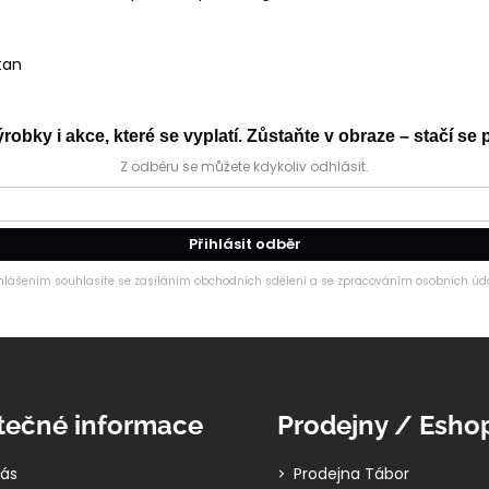
tan
obky i akce, které se vyplatí. Zůstaňte v obraze – stačí se p
Z odběru se můžete kdykoliv odhlásit.
Přihlásit odběr
ihlášením souhlasíte se zasíláním obchodních sdělení a se zpracováním osobních úda
tečné informace
Prodejny / Esho
ás
Prodejna Tábor