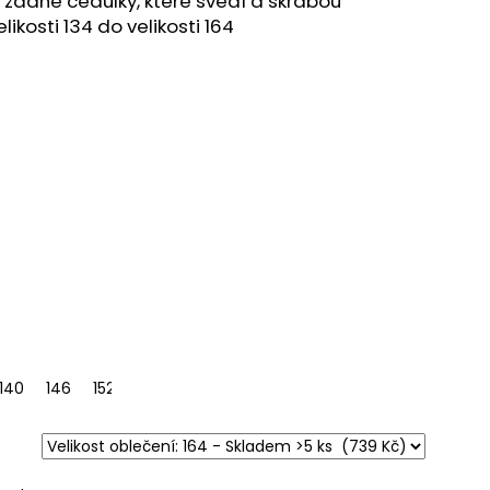
ž žádné cedulky, které svědí a škrábou
RNÁ
likosti 134 do velikosti 164
140
164
146
152
158
164