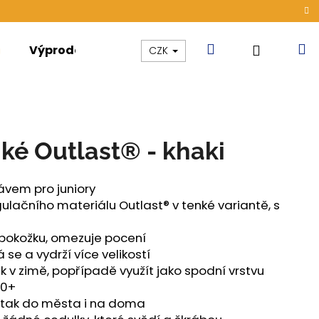
Hledat
N
Přihláše
Výprodej
Kolekce
Akce
CZK
k
nké Outlast® - khaki
ávem pro juniory
lačního materiálu Outlast® v tenké variantě, s
u pokožku, omezuje pocení
 se a vydrží více velikostí
tak v zimě, popřípadě využít jako spodní vrstvu
50+
, tak do města i na doma
ONG DÁMSKÉ TENKÉ