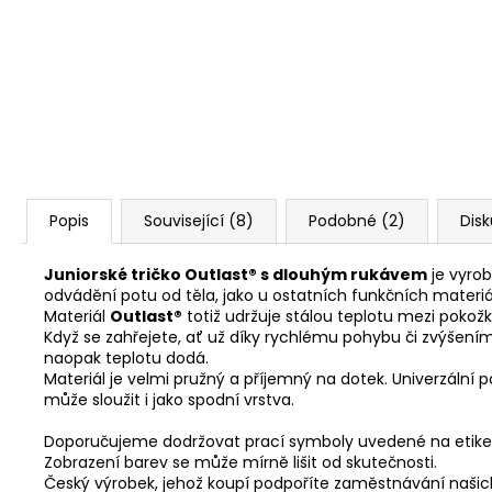
Popis
Související (8)
Podobné (2)
Dis
Juniorské tričko Outlast® s dlouhým rukávem
je vyro
odvádění potu od těla, jako u ostatních funkčních materiá
Materiál
Outlast®
totiž udržuje stálou teplotu mezi pokož
Když se zahřejete, ať už díky rychlému pohybu či zvýšením
naopak teplotu dodá.
Materiál je velmi pružný a příjemný na dotek. Univerzální po
může sloužit i jako spodní vrstva.
Doporučujeme dodržovat prací symboly uvedené na etike
Zobrazení barev se může mírně lišit od skutečnosti.
Český výrobek, jehož koupí podpoříte zaměstnávání naši