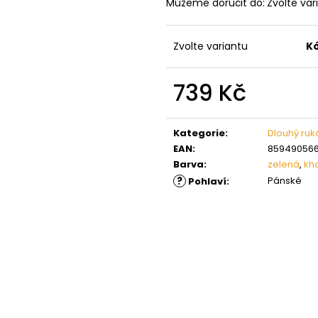
Můžeme doručit do:
Zvolte var
Zvolte variantu
K
739 Kč
Měrná
cena:
Kategorie
:
Dlouhý ruk
EAN
:
859490566
Barva
:
zelená
,
kh
?
Pánské
Pohlaví
: