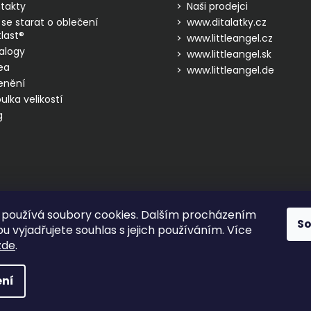
takty
Naši prodejci
 se starat o oblečení
www.ditalatky.cz
last®
www.littleangel.cz
alogy
www.littleangel.sk
ea
www.littleangel.de
enění
ulka velikostí
g
používá soubory cookies. Dalším procházením
S
 vyjadřujete souhlas s jejich používáním. Více
zde
.
hrazena.
ní