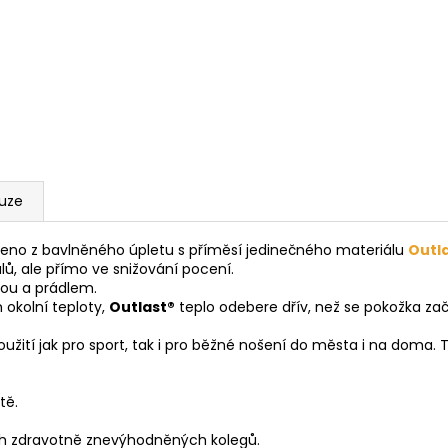
kuze
beno z bavlněného úpletu s příměsí jedinečného materiálu
Outl
lů, ale přímo ve snižování pocení.
kou a prádlem.
 okolní teploty,
Outlast®
teplo odebere dřív, než se pokožka zač
užití jak pro sport, tak i pro běžné nošení do města i na doma. Tr
tě.
ch zdravotně znevýhodněných kolegů.