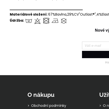
══════════════════════════════
Materiálové složení:
67%Bavlna,29%CV"Outlast®",4%Elas
Údržba:
Nové výr
Př
Z
á
p
O nákupu
Uži
a
t
Obchodní podmínky
O n