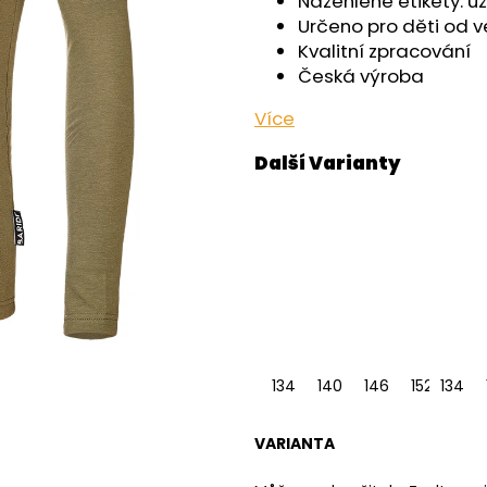
Nažehlené etikety: u
OUTLAST® - PEARL
OUTLAST® - ČE
Určeno pro děti od ve
759 Kč
759 Kč
Kvalitní zpracování
Česká výroba
Více
134
140
146
152
134
158
VARIANTA