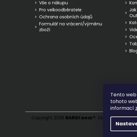
í
Vše o nákupu
Kon
Pro velkoodběratele
Jak
Out
Ochrana osobních údajů
Kat
Formulář na vrácení/výměnu
zboží
Vid
Oc
Tab
Blo
Tento web 
tohoto webu
informací
Copyright 2026
BARIDI wear
®
. Všechna práva vy
Nastave