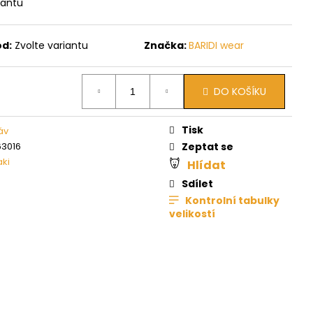
iantu
ód:
Zvolte variantu
Značka:
BARIDI wear
DO KOŠÍKU
Tisk
áv
3016
Zeptat se
aki
Hlídat
Sdílet
Kontrolní tabulky
velikostí