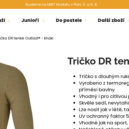
Budeme na MINT Marketu v Plzni: 5. a 6. 8.
ži
Junioři
Do postele
Další zboží
Co potřebujete najít?
ičko DR tenké Outlast® - khaki
HLEDAT
Tričko DR te
Tričko s dlouhým ruk
Doporučujeme
Vyrobeno z termoregu
příměsí bavlny
Vhodný i pro citlivo
Skvěle sedí, nevytahá
Lze nosit jak v létě, 
UV ochranný faktor 
Vhodné jak na sport
ŠORTKY HIGH LONG DÁMSKÉ TENKÉ
ŠORTKY HIGH L