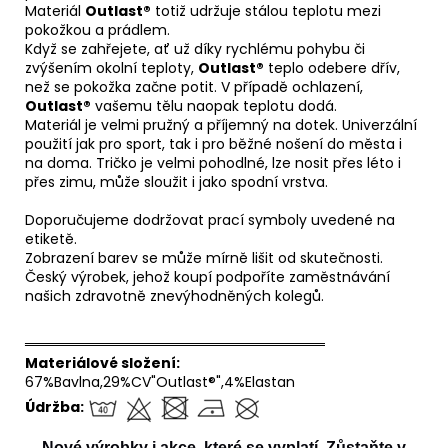
Materiál
Outlast®
totiž udržuje stálou teplotu mezi
pokožkou a prádlem.
Když se zahřejete, ať už díky rychlému pohybu či
zvýšením okolní teploty,
Outlast®
teplo odebere dřív,
než se pokožka začne potit. V případě ochlazení,
Outlast®
vašemu tělu naopak teplotu dodá.
Materiál je velmi pružný a příjemný na dotek. Univerzální
použití jak pro sport, tak i pro běžné nošení do města i
na doma. Tričko je velmi pohodlné, lze nosit přes léto i
přes zimu, může sloužit i jako spodní vrstva.
Doporučujeme dodržovat prací symboly uvedené na
etiketě.
Zobrazení barev se může mírně lišit od skutečnosti.
Český výrobek, jehož koupí podpoříte zaměstnávání
našich zdravotně znevýhodněných kolegů.
══════════════════════════════
Materiálové složení:
67%Bavlna,29%CV"Outlast®",4%Elastan
Údržba:
Nové výrobky i akce, které se vyplatí. Zůstaňte v