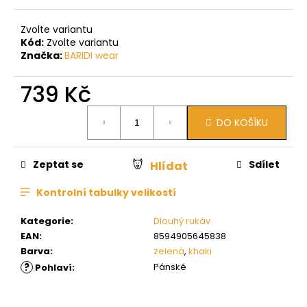
Zvolte variantu
Kód:
Zvolte variantu
Značka:
BARIDI wear
739 Kč
Měrná
DO KOŠÍKU
cena:
Zeptat se
Sdílet
Hlídat
Kontrolní tabulky velikostí
Kategorie
:
Dlouhý rukáv
EAN
:
8594905645838
Barva
:
zelená
,
khaki
?
Pánské
Pohlaví
: