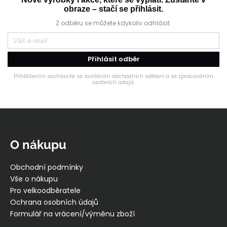
obraze – stačí se přihlásit.
Z odběru se můžete kdykoliv odhlásit.
Přihlásit odběr
Přihlášením souhlasíte se zasíláním obchodních sdělení a se zpracováním
osobních údajů.
Z
á
p
O nákupu
a
t
Obchodní podmínky
í
Vše o nákupu
Pro velkoodběratele
Ochrana osobních údajů
Formulář na vrácení/výměnu zboží