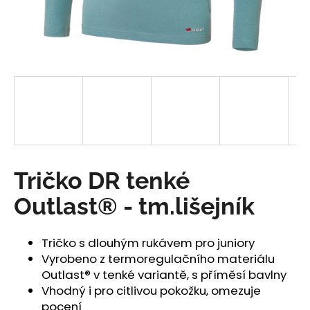
a
j
í
t
?
HLEDAT
Tričko DR tenké
Outlast® - tm.lišejník
D
o
Tričko s dlouhým rukávem pro juniory
p
Vyrobeno z termoregulačního materiálu
o
Outlast® v tenké variantě, s příměsí bavlny
r
Vhodný i pro citlivou pokožku, omezuje
u
pocení