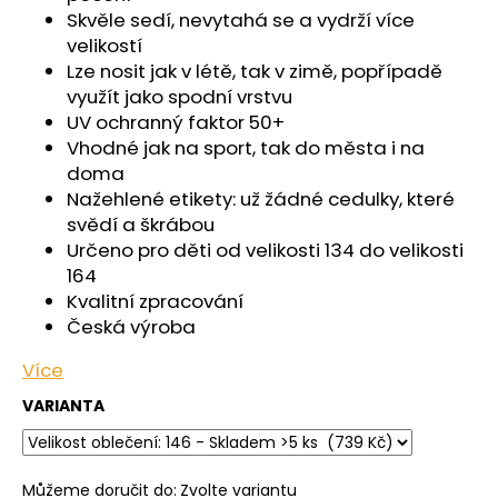
č
Skvěle sedí, nevytahá se a vydrží více
u
velikostí
j
Lze nosit jak v létě, tak v zimě, popřípadě
e
využít jako spodní vrstvu
m
UV ochranný faktor 50+
e
Vhodné jak na sport, tak do města i na
doma
KALHOTKY
Nažehlené etikety: už žádné cedulky, které
TENKÉ
svědí a škrábou
DO
PASU
Určeno pro děti od velikosti 134 do velikosti
OUTLAST®
164
-
Kvalitní zpracování
ČERNÁ
Česká výroba
439
Kč
Více
VARIANTA
Můžeme doručit do:
Zvolte variantu