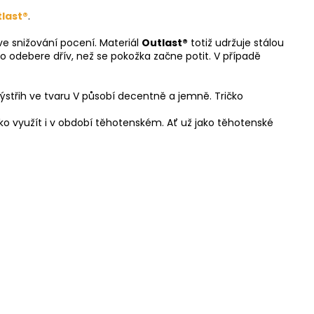
last®
.
ve snižování pocení. Materiál
Outlast®
totiž udržuje stálou
o odebere dřív, než se pokožka začne potit. V případě
Výstřih ve tvaru V působí decentně a jemně. Tričko
ičko využít i v období těhotenském. Ať už jako těhotenské