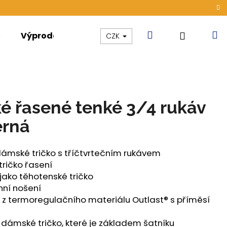
Hledat
N
Přihláše
Výprodej
Kolekce
Akce
CZK
k
é řasené tenké 3/4 rukáv
erná
dámské tričko s tříčtvrtečním rukávem
ričko řasení
i jako těhotenské tričko
nní nošení
 z termoregulačního materiálu Outlast® s příměsí
ÁMSKÉ TENKÉ OUTLAST®
dámské tričko, které je základem šatníku