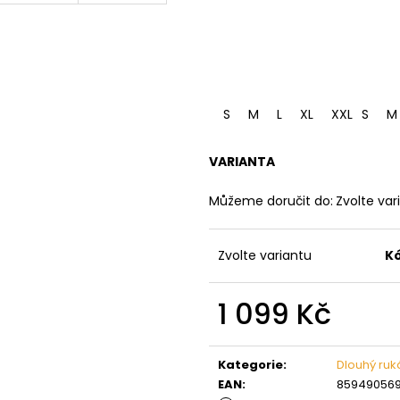
S
M
L
XL
XXL
S
3XL
M
VARIANTA
Můžeme doručit do:
Zvolte var
Zvolte variantu
K
1 099 Kč
Měrná
cena:
Kategorie
:
Dlouhý ruk
EAN
:
85949056