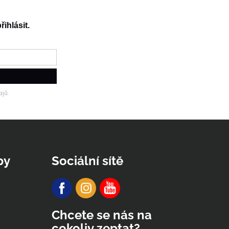
řihlásit.
jů.
py
Sociální sítě
Chcete se nás na
cokoliv zeptat?