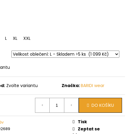
L
XL
XXL
3XL
iantu
ód:
Zvolte variantu
Značka:
BARIDI wear
DO KOŠÍKU
Tisk
áv
92689
Zeptat se