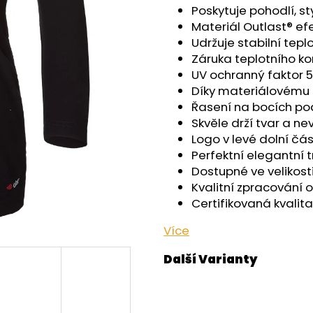
OUTLAST® - ČERNÁ
- ČERNÁ
Poskytuje pohodlí, s
759 Kč
599 Kč
Materiál Outlast® ef
Udržuje stabilní tepl
Záruka teplotního k
UV ochranný faktor 
Díky materiálovému s
Řasení na bocích po
Skvěle drží tvar a n
Logo v levé dolní čá
Perfektní elegantní 
Dostupné ve velikosti
Kvalitní zpracování 
Certifikovaná kvalita
Více