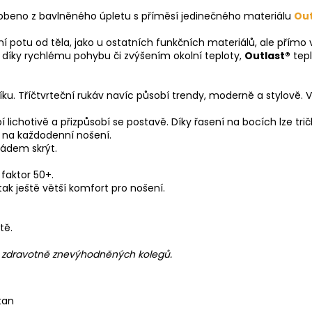
obeno z bavlněného úpletu s příměsí jedinečného materiálu
Out
potu od těla, jako u ostatních funkčních materiálů, ale přímo 
ž díky rychlému pohybu či zvýšením okolní teploty,
Outlast®
tepl
íku. Tříčtvrteční rukáv navíc působí trendy, moderně a stylově. 
í lichotivě a přizpůsobí se postavě. Díky řasení na bocích lze tr
m na každodenní nošení.
pádem skrýt.
faktor 50+.
ak ještě větší komfort pro nošení.
tě.
h zdravotně znevýhodněných kolegů.
tan