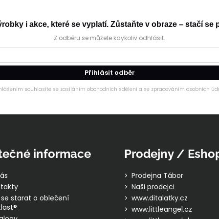
obky i akce, které se vyplatí. Zůstaňte v obraze – stačí se p
Z odběru se můžete kdykoliv odhlásit.
Přihlásit odběr
ihlášením souhlasíte se zasíláním obchodních sdělení a se zpracováním osobních úda
tečné informace
Prodejny / Esho
ás
Prodejna Tábor
takty
Naši prodejci
 se starat o oblečení
www.ditalatky.cz
last®
www.littleangel.cz
alogy