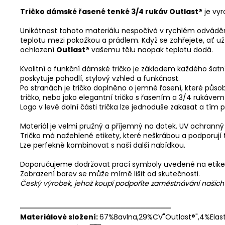
Tričko dámské řasené tenké 3/4 rukáv Outlast®
je vyr
Unikátnost tohoto materiálu nespočívá v rychlém odvádění 
teplotu mezi pokožkou a prádlem. Když se zahřejete, ať u
ochlazení
Outlast®
vašemu tělu naopak teplotu dodá.
Kvalitní a funkční dámské tričko je základem každého šatn
poskytuje pohodlí, stylový vzhled a funkčnost.
Po stranách je tričko doplněno o jemné řasení, které působ
tričko, nebo jako elegantní tričko s řasením a 3/4 rukáve
Logo v levé dolní části trička lze jednoduše zakasat a tím 
Materiál je velmi pružný a příjemný na dotek. UV ochranný 
Tričko má nažehlené etikety, které neškrábou a podporují t
Lze perfekně kombinovat s naší další nabídkou.
Doporučujeme dodržovat prací symboly uvedené na etike
Zobrazení barev se může mírně lišit od skutečnosti.
Český výrobek, jehož koupí podpoříte zaměstnávání našic
══════════════════════════════
Materiálové složení:
67%Bavlna,29%CV"Outlast®",4%Elas