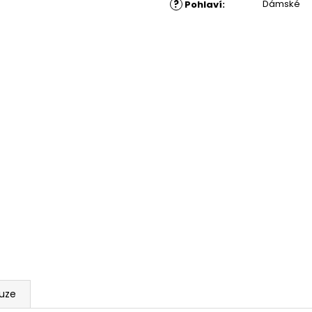
?
Dámské
Pohlaví
:
kuze