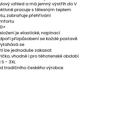
tylový vzhled a má jemný výstřih do V
ektivně pracuje s tělesným teplem
otu, zabraňuje přehřívání
omfortu
50+
ložení je elastické, napínací
dpoří přizpůsobení se každé postavě
evytahává se
sti lze jednoduše zakasat
tričko, vhodné i pro těhotenské období
 S - 3XL
od tradičního českého výrobce