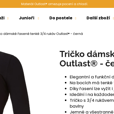
Materiál Outlast® omezuje pocení a chladí.
ži
Junioři
Do postele
Další zboží
Co potřebujete najít?
ko dámské řasené tenké 3/4 rukáv Outlast® - černá
HLEDAT
Tričko dámsk
Outlast® - č
Doporučujeme
Elegantní a funkční 
Na bocích má tenké t
Díky řasení lze vyžít 
Ideální i na každode
Tričko s 3/4 rukávem
bavlny
ŠORTKY HIGH LONG DÁMSKÉ TENKÉ
ŠORTKY HIGH D
Jemné a všestranné 