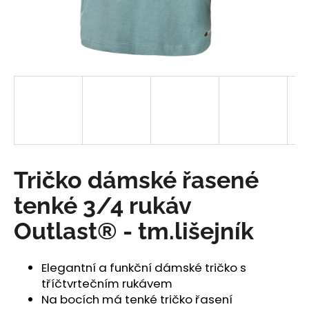
a
j
í
t
?
HLEDAT
Tričko dámské řasené
tenké 3/4 rukáv
D
Outlast® - tm.lišejník
o
p
o
Elegantní a funkční dámské tričko s
r
tříčtvrtečním rukávem
u
Na bocích má tenké tričko řasení