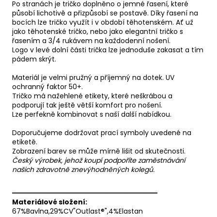
Po stranách je tričko doplněno o jemné řasení, které
působí lichotivě a přizpůsobí se postavě. Díky řasení na
bocích lze tričko využít i v období těhotenském. Ať už
jako těhotenské tričko, nebo jako elegantní tričko s
řasením a 3/4 rukávem na každodenní nošení.
Logo v levé dolní části trička lze jednoduše zakasat a tím
pádem skrýt.
Materiál je velmi pružný a příjemný na dotek. UV
ochranný faktor 50+.
Tričko má nažehlené etikety, které neškrábou a
podporují tak ještě větší komfort pro nošení.
Lze perfekně kombinovat s naší další nabídkou.
Doporučujeme dodržovat prací symboly uvedené na
etiketě.
Zobrazení barev se může mírně lišit od skutečnosti.
Český výrobek, jehož koupí podpoříte zaměstnávání
našich zdravotně znevýhodněných kolegů.
══════════════════════════════
Materiálové složení:
67%Bavlna,29%CV"Outlast®",4%Elastan