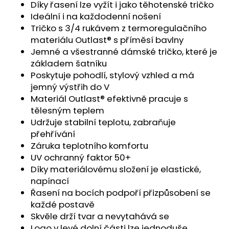
č
Díky řasení lze vyžít i jako těhotenské tričko
u
Ideální i na každodenní nošení
j
Tričko s 3/4 rukávem z termoregulačního
e
materiálu Outlast® s příměsí bavlny
m
Jemné a všestranné dámské tričko, které je
e
základem šatníku
Poskytuje pohodlí, stylový vzhled a má
jemný výstřih do V
ŠORTKY
HIGH
Materiál Outlast® efektivně pracuje s
LONG
tělesným teplem
DÁMSKÉ
Udržuje stabilní teplotu, zabraňuje
TENKÉ
OUTLAST®
přehřívání
-
Záruka teplotního komfortu
ČERNÁ
UV ochranný faktor 50+
759
Díky materiálovému složení je elastické,
Kč
napínací
Řasení na bocích podpoří přizpůsobení se
každé postavě
Skvěle drží tvar a nevytahává se
Logo v levé dolní části lze jednoduše