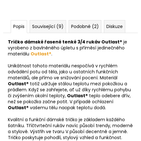
Popis
Související (9)
Podobné (2)
Diskuze
Tričko dámské řasené tenké 3/4 rukáv Outlast®
je
vyrobeno z bavlněného úpletu s příměsí jedinečného
materiálu
Outlast®
.
Unikátnost tohoto materiálu nespočívá v rychlém
odvádění potu od těla, jako u ostatních funkčních
materiálů, ale přímo ve snižování pocení. Materiál
Outlast®
totiž udržuje stálou teplotu mezi pokožkou a
prádlem. Když se zahřejete, ať už díky rychlému pohybu
či zvýšením okolní teploty,
Outlast®
teplo odebere dřív,
než se pokožka začne potit. V případě ochlazení
Outlast®
vašemu tělu naopak teplotu dodá.
Kvalitní a funkční dámské tričko je základem každého
šatníku. Tříčtvrteční rukáv navíc působí trendy, moderně
a stylově. Výstřih ve tvaru V působí decentně a jemně.
Tričko poskytuje pohodlí, stylový vzhled a funkčnost.