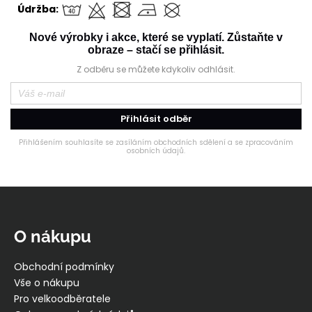
Údržba:
Nové výrobky i akce, které se vyplatí. Zůstaňte v
obraze – stačí se přihlásit.
Z odběru se můžete kdykoliv odhlásit.
Přihlásit odběr
Přihlášením souhlasíte se zasíláním obchodních sdělení a se zpracováním
osobních údajů.
Z
á
p
O nákupu
a
t
Obchodní podmínky
í
Vše o nákupu
Pro velkoodběratele