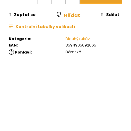
Zeptat se
Sdílet
Hlídat
Kontrolní tabulky velikostí
Kategorie
:
Dlouhý rukáv
EAN
:
8594905692665
?
Dámské
Pohlaví
: