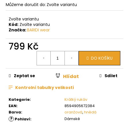
Můžeme doručit do:
Zvolte variantu
Zvolte variantu
Kód:
Zvolte variantu
Značka:
BARIDI wear
799 Kč
Měrná
DO KOŠÍKU
cena:
Zeptat se
Sdílet
Hlídat
Kontrolní tabulky velikostí
Kategorie
:
Krátký rukáv
EAN
:
8594905672384
Barva
:
oranžová
,
hnědá
?
Dámské
Pohlaví
: