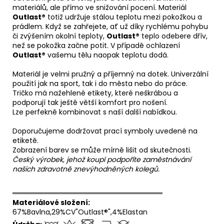
materiálů, ale přímo ve snižování pocení. Materiál
Outlast®
totiž udržuje stálou teplotu mezi pokožkou a
prádlem. Když se zahřejete, ať už díky rychlému pohybu
či zvýšením okolní teploty,
Outlast®
teplo odebere dřív,
než se pokožka začne potit. V případě ochlazení
Outlast®
vašemu tělu naopak teplotu dodá.
Materiál je velmi pružný a příjemný na dotek. Univerzální
použití jak na sport, tak i do města nebo do práce.
Tričko má nažehlené etikety, které neškrábou a
podporují tak ještě větší komfort pro nošení.
Lze perfekně kombinovat s naší další nabídkou.
Doporučujeme dodržovat prací symboly uvedené na
etiketě.
Zobrazení barev se může mírně lišit od skutečnosti.
Český výrobek, jehož koupí podpoříte zaměstnávání
našich zdravotně znevýhodněných kolegů.
══════════════════════════════
Materiálové složení:
67%Bavlna,29%CV"Outlast®",4%Elastan