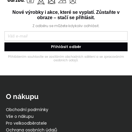
Údržba:
Nové výrobky i akce, které se vyplatí. Zůstaňte v
obraze – stačí se přihlásit.
Z odběru se můžete kdykoliv odhlásit.
Přihlásit odběr
Přihlášením souhlasíte se zasíláním obchodních sdělení a se zpracováním
osobních údajů.
Z
á
p
O nákupu
a
t
Obchodní podmínky
í
Vše o nákupu
Pro velkoodběratele
Ochrana osobních údajů