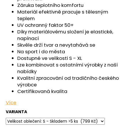
č
Záruka teplotního komfortu
u
Materiál efektivně pracuje s tělesným
j
teplem
e
UV ochranný faktor 50+
m
Díky materiálovému složení je elastické,
e
napínací
Skvěle drží tvar a nevytahává se
KALHOTKY
Na sport i do města
TENKÉ
Dostupné ve velikosti S - XL
DO
PASU
Lze kombinovat s ostatními výrobky z naší
OUTLAST®
nabídky
-
Kvalitní zpracování od tradičního českého
ČERNÁ
výrobce
439
Certifikovaná kvalita
Kč
Více
VARIANTA