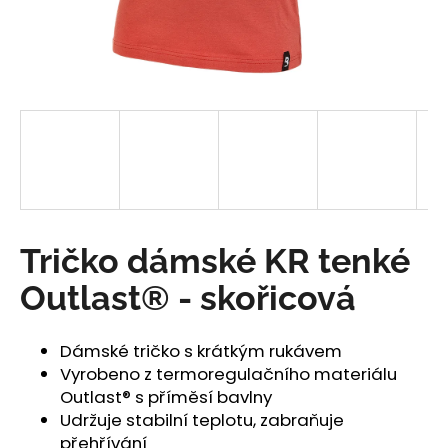
a
j
í
t
?
HLEDAT
Tričko dámské KR tenké
Outlast® - skořicová
D
o
Dámské tričko s krátkým rukávem
p
Vyrobeno z termoregulačního materiálu
o
Outlast® s příměsí bavlny
r
Udržuje stabilní teplotu, zabraňuje
u
přehřívání