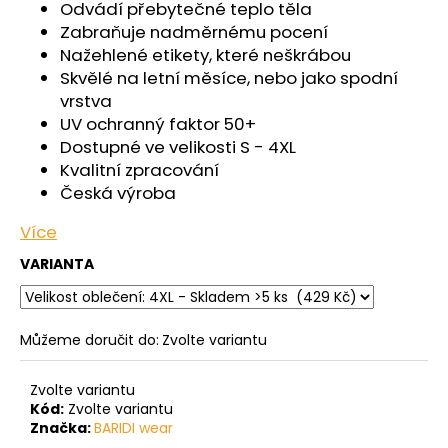
č
Odvádí přebytečné teplo těla
u
Zabraňuje nadměrnému pocení
j
Nažehlené etikety, které neškrábou
e
Skvělé na letní měsíce, nebo jako spodní
m
vrstva
e
UV ochranný faktor 50+
Dostupné ve velikosti S - 4XL
Kvalitní zpracování
ŠORTKY
HIGH
Česká výroba
DÁMSKÉ
TENKÉ
Více
OUTLAST®
-
VARIANTA
ČERNÁ
599
Kč
Můžeme doručit do:
Zvolte variantu
Zvolte variantu
Kód:
Zvolte variantu
Značka:
BARIDI wear