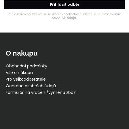
Přihlásit odběr
Přihlášením souhlasíte se zasíláním obchodních sdělení a se zpracováním
osobních údajů.
Z
á
p
O nákupu
a
t
Obchodní podmínky
í
Vše o nákupu
Pro velkoodběratele
Ochrana osobních údajů
Formulář na vrácení/výměnu zboží