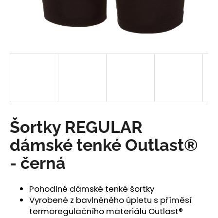
a
j
í
t
?
HLEDAT
Šortky REGULAR
dámské tenké Outlast®
D
- černá
o
p
o
Pohodlné dámské tenké šortky
r
Vyrobené z bavlněného úpletu s příměsí
u
termoregulačního materiálu Outlast®