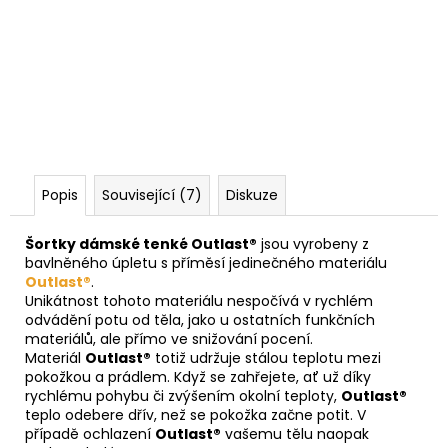
Popis
Související (7)
Diskuze
Šortky dámské tenké Outlast®
jsou vyrobeny z
bavlněného úpletu s příměsí jedinečného materiálu
Outlast®
.
Unikátnost tohoto materiálu nespočívá v rychlém
odvádění potu od těla, jako u ostatních funkčních
materiálů, ale přímo ve snižování pocení.
Materiál
Outlast®
totiž udržuje stálou teplotu mezi
pokožkou a prádlem. Když se zahřejete, ať už díky
rychlému pohybu či zvýšením okolní teploty,
Outlast®
teplo odebere dřív, než se pokožka začne potit. V
případě ochlazení
Outlast®
vašemu tělu naopak