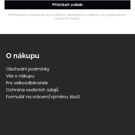
Přihlásit odběr
Přihlášením souhlasíte se zasíláním obchodních sdělení a se zpracováním
osobních údajů.
Z
á
p
O nákupu
a
t
Obchodní podmínky
í
Vše o nákupu
Pro velkoodběratele
Ochrana osobních údajů
Formulář na vrácení/výměnu zboží