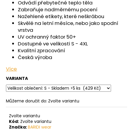
č
Odvádí přebytečné teplo těla
u
Zabraňuje nadměrnému pocení
j
Nažehlené etikety, které neškrábou
e
Skvělé na letní měsíce, nebo jako spodní
m
vrstva
e
UV ochranný faktor 50+
Dostupné ve velikosti S - 4XL
Kvalitní zpracování
PONOŽKY
NÍZKÉ
Česká výroba
OUTLAST®
-
Více
ČERNÁ
VARIANTA
129
Kč
Můžeme doručit do:
Zvolte variantu
Zvolte variantu
Kód:
Zvolte variantu
Značka:
BARIDI wear