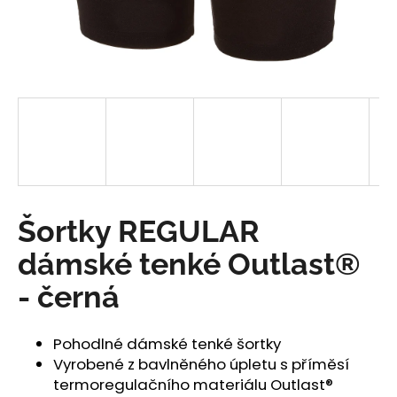
a
j
í
t
?
HLEDAT
Šortky REGULAR
dámské tenké Outlast®
D
- černá
o
p
o
Pohodlné dámské tenké šortky
r
Vyrobené z bavlněného úpletu s příměsí
u
termoregulačního materiálu Outlast®