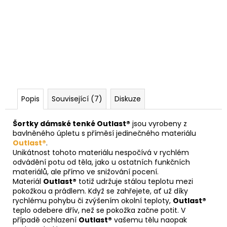
Popis
Související (7)
Diskuze
Šortky dámské tenké Outlast®
jsou vyrobeny z
bavlněného úpletu s příměsí jedinečného materiálu
Outlast®
.
Unikátnost tohoto materiálu nespočívá v rychlém
odvádění potu od těla, jako u ostatních funkčních
materiálů, ale přímo ve snižování pocení.
Materiál
Outlast®
totiž udržuje stálou teplotu mezi
pokožkou a prádlem. Když se zahřejete, ať už díky
rychlému pohybu či zvýšením okolní teploty,
Outlast®
teplo odebere dřív, než se pokožka začne potit. V
případě ochlazení
Outlast®
vašemu tělu naopak