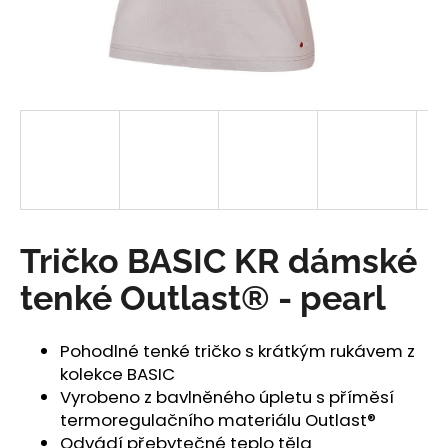
a
j
í
t
?
HLEDAT
Tričko BASIC KR dámské
tenké Outlast® - pearl
D
o
Pohodlné tenké tričko s krátkým rukávem z
p
kolekce BASIC
o
Vyrobeno z bavlněného úpletu s příměsí
r
termoregulačního materiálu Outlast®
u
Odvádí přebytečné teplo těla