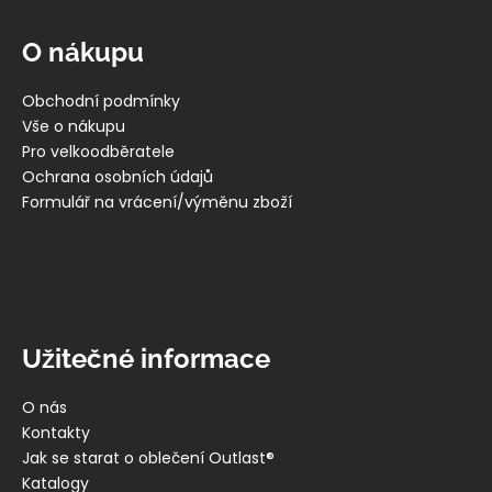
á
p
O nákupu
a
t
Obchodní podmínky
í
Vše o nákupu
Pro velkoodběratele
Ochrana osobních údajů
Formulář na vrácení/výměnu zboží
Užitečné informace
O nás
Kontakty
Jak se starat o oblečení Outlast®
Katalogy