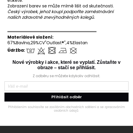
etiketě.
Zobrazení barev se může mírně lišit od skutečnosti.
Český výrobek, jehož koupí podpoříte zaměstnávání
našich zdravotně znevýhodněných kolegů.
══════════════════════════════
Materiálové složení:
67%Bavlna,29%CV"Outlast®",4%Elastan
Údržba:
Nové výrobky i akce, které se vyplatí. Zůstaňte v
obraze – stačí se přihlásit.
Z odběru se můžete kdykoliv odhlásit.
Přihlásit odběr
Přihlášením souhlasíte se zasíláním obchodních sdělení a se zpracováním
osobních údajů.
Z