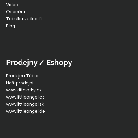
Videa
Ocenění
Tabulka velikostí
Blog
Prodejny / Eshopy
Prodejna Tábor
Naši prodejci
www.ditalatky.cz
www.littleangel.cz
www.littleangel.sk
www.littleangel.de