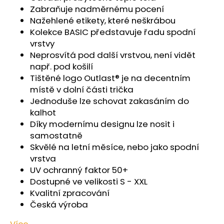
č
Zabraňuje nadměrnému pocení
u
Nažehlené etikety, které neškrábou
j
Kolekce BASIC představuje řadu spodní
e
vrstvy
m
Neprosvítá pod další vrstvou, není vidět
e
např. pod košilí
Tištěné logo Outlast® je na decentním
PONOŽKY
místě v dolní části trička
NÍZKÉ
Jednoduše lze schovat zakasáním do
OUTLAST®
-
kalhot
ČERNÁ
Díky modernímu designu lze nosit i
129
samostatně
Kč
Skvělé na letní měsíce, nebo jako spodní
vrstva
UV ochranný faktor 50+
Dostupné ve velikosti S - XXL
Kvalitní zpracování
Česká výroba