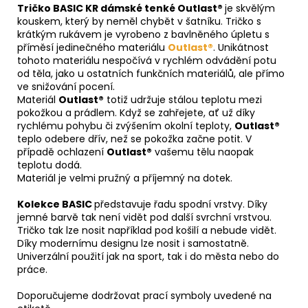
Tričko BASIC KR dámské tenké Outlast®
je skvělým
kouskem, který by neměl chybět v šatníku. Tričko s
krátkým rukávem je vyrobeno z bavlněného úpletu s
příměsí jedinečného materiálu
Outlast®
. Unikátnost
tohoto materiálu nespočívá v rychlém odvádění potu
od těla, jako u ostatních funkčních materiálů, ale přímo
ve snižování pocení.
Materiál
Outlast®
totiž udržuje stálou teplotu mezi
pokožkou a prádlem. Když se zahřejete, ať už díky
rychlému pohybu či zvýšením okolní teploty,
Outlast®
teplo odebere dřív, než se pokožka začne potit. V
případě ochlazení
Outlast®
vašemu tělu naopak
teplotu dodá.
Materiál je velmi pružný a příjemný na dotek.
Kolekce BASIC
představuje řadu spodní vrstvy. Díky
jemné barvě tak není vidět pod další svrchní vrstvou.
Tričko tak lze nosit například pod košilí a nebude vidět.
Díky modernímu designu lze nosit i samostatně.
Univerzální použití jak na sport, tak i do města nebo do
práce.
Doporučujeme dodržovat prací symboly uvedené na