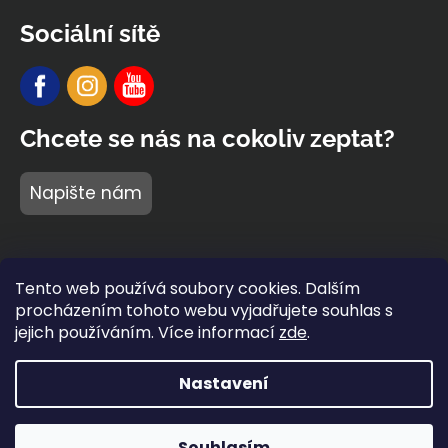
Sociální sítě
Chcete se nás na cokoliv zeptat?
Napište nám
Tento web používá soubory cookies. Dalším
procházením tohoto webu vyjadřujete souhlas s
jejich používáním. Více informací
zde
.
Nastavení
Vytvořil Shoptet Premium
Copyright 2026
BARIDI wear
®
. Všechna práva vyhrazena.
Souhlasím