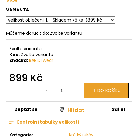
Více
VARIANTA
Můžeme doručit do:
Zvolte variantu
Zvolte variantu
Kód:
Zvolte variantu
Značka:
BARIDI wear
899 Kč
Měrná
DO KOŠÍKU
cena:
Zeptat se
Sdílet
Hlídat
Kontrolní tabulky velikostí
Kategorie
:
Krátký rukáv