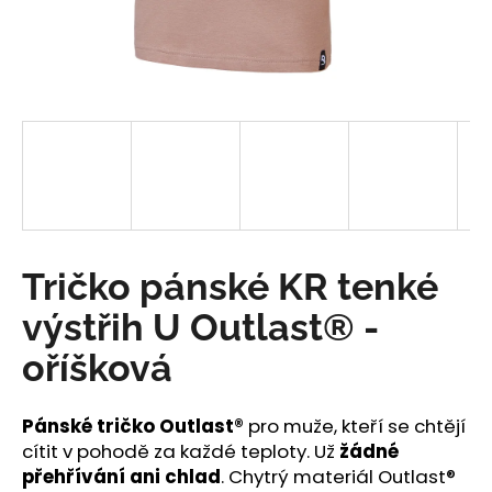
a
j
í
t
?
HLEDAT
Tričko pánské KR tenké
výstřih U Outlast® -
D
oříšková
o
p
o
Pánské tričko Outlast®
pro muže, kteří se chtějí
r
cítit v pohodě za každé teploty. Už
žádné
u
přehřívání ani chlad
. Chytrý materiál Outlast®