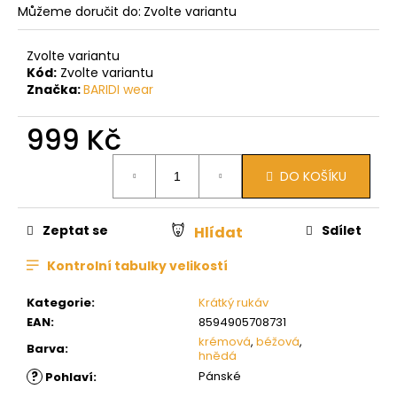
Můžeme doručit do:
Zvolte variantu
Zvolte variantu
Kód:
Zvolte variantu
Značka:
BARIDI wear
999 Kč
Měrná
DO KOŠÍKU
cena:
Zeptat se
Sdílet
Hlídat
Kontrolní tabulky velikostí
Kategorie
:
Krátký rukáv
EAN
:
8594905708731
krémová
,
béžová
,
Barva
:
hnědá
?
Pánské
Pohlaví
: