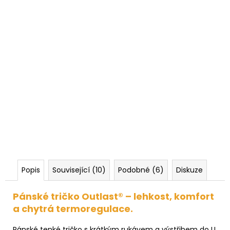
Popis
Související (10)
Podobné (6)
Diskuze
Pánské tričko Outlast® – lehkost, komfort
a chytrá termoregulace.
Pánské tenké tričko s krátkým rukávem a výstřihem do U