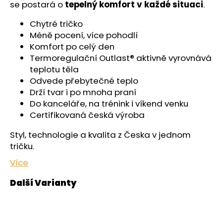
č
se postará o
tepelný komfort v každé situaci
.
u
j
Chytré tričko
e
Méně pocení, více pohodlí
m
Komfort po celý den
e
Termoregulační Outlast® aktivně vyrovnává
teplotu těla
Odvede přebytečné teplo
ŠORTKY
Drží tvar i po mnoha praní
HIGH
LONG
Do kanceláře, na trénink i víkend venku
DÁMSKÉ
Certifikovaná česká výroba
TENKÉ
OUTLAST®
Styl, technologie a kvalita z Česka v jednom
-
PEARL
tričku.
759
Více
Kč