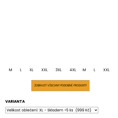
M
L
XL
XXL
3XL
4XL
M
L
XXL
ZOBRAZIT VŠECHNY PODOBNÉ PRODUKTY
VARIANTA