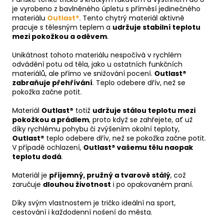
je vyrobeno z bavlněného úpletu s příměsí jedinečného
materiálu
Outlast®
. Tento chytrý materiál aktivně
pracuje s tělesným teplem a
udržuje stabilní teplotu
mezi pokožkou a oděvem
.
Unikátnost tohoto materiálu nespočívá v rychlém
odvádění potu od těla, jako u ostatních funkčních
materiálů, ale přímo ve snižování pocení.
Outlast®
zabraňuje přehřívání
. Teplo odebere dřív, než se
pokožka začne potit.
Materiál
Outlast®
totiž
udržuje stálou teplotu mezi
pokožkou a prádlem
, proto když se zahřejete, ať už
díky rychlému pohybu či zvýšením okolní teploty,
Outlast®
teplo odebere dřív, než se pokožka začne potit.
V případě ochlazení,
Outlast® vašemu tělu naopak
teplotu dodá
.
Materiál je
příjemný, pružný a tvarově stálý
, což
zaručuje
dlouhou životnost
i po opakovaném praní.
Díky svým vlastnostem je tričko ideální na sport,
cestování i každodenní nošení do města.