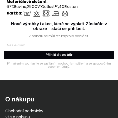
Materiálové složení:
67%Bavlna,29%CV"Outlast®",4%Elastan
Údržba:
Nové výrobky i akce, které se vyplatí. Zůstaňte v
obraze – stačí se přihlásit.
Z odběru se můžete kdykoliv odhlásit.
Přihlásit odběr
Přihlášením souhlasíte se zasíláním obchodních sdělení a se zpracováním
osobních údajů.
Z
á
p
O nákupu
a
t
Obchodní podmínky
í
Vše o nákupu