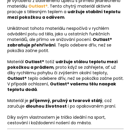
je vyrobeno z bavlněného úpletu s příměsí jedinečného
materiálu
Outlast®
. Tento chytrý materiál aktivně
pracuje s tělesným teplem a
udržuje stabilní teplotu
mezi pokožkou a oděvem
.
Unikátnost tohoto materiálu nespočívá v rychlém
odvádění potu od těla, jako u ostatních funkčních
materiálů, ale přímo ve snižování pocení.
Outlast®
zabraňuje přehřívání
. Teplo odebere dřív, než se
pokožka začne potit.
Materiál
Outlast®
totiž
udržuje stálou teplotu mezi
pokožkou a prádlem
, proto když se zahřejete, ať už
díky rychlému pohybu či zvýšením okolní teploty,
Outlast®
teplo odebere dřív, než se pokožka začne potit.
V případě ochlazení,
Outlast® vašemu tělu naopak
teplotu dodá
.
Materiál je
příjemný, pružný a tvarově stálý
, což
zaručuje
dlouhou životnost
i po opakovaném praní.
Díky svým vlastnostem je tričko ideální na sport,
cestování i každodenní nošení do města.