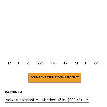
M
L
XL
XXL
3XL
4XL
M
L
XXL
ZOBRAZIT VŠECHNY PODOBNÉ PRODUKTY
VARIANTA