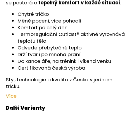
č
se postará o
tepelný komfort v každé situaci
.
u
j
Chytré tričko
e
Méně pocení, více pohodlí
m
Komfort po celý den
e
Termoregulační Outlast® aktivně vyrovnává
teplotu těla
Odvede přebytečné teplo
ŠORTKY
Drží tvar i po mnoha praní
HIGH
DÁMSKÉ
Do kanceláře, na trénink i víkend venku
TENKÉ
Certifikovaná česká výroba
OUTLAST®
-
Styl, technologie a kvalita z Česka v jednom
ČERNÁ
tričku.
599
Kč
Více