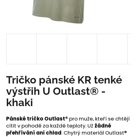
a
j
í
t
?
HLEDAT
Tričko pánské KR tenké
výstřih U Outlast® -
D
khaki
o
p
o
Pánské tričko Outlast®
pro muže, kteří se chtějí
r
cítit v pohodě za každé teploty. Už
žádné
u
přehřívání ani chlad
. Chytrý materiál Outlast®