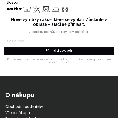
Elastan
Údržba:
Nové výrobky i akce, které se vyplatí. Zůstaňte v
obraze – stačí se přihlásit.
Z odběru se můžete kdykoliv odhlásit.
Přihlásit odběr
Přihlášením souhlasíte se zasíláním obchodních sdělení a se zpracováním
osobních údajů.
Z
á
p
O nákupu
a
t
Obchodní podmínky
í
Vše o nákupu