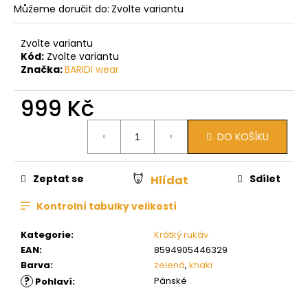
Můžeme doručit do:
Zvolte variantu
Zvolte variantu
Kód:
Zvolte variantu
Značka:
BARIDI wear
999 Kč
Měrná
DO KOŠÍKU
cena:
Zeptat se
Sdílet
Hlídat
Kontrolní tabulky velikostí
Kategorie
:
Krátký rukáv
EAN
:
8594905446329
Barva
:
zelená
,
khaki
?
Pánské
Pohlaví
: