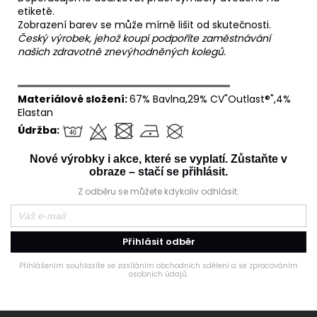
etiketě.
Zobrazení barev se může mírně lišit od skutečnosti.
Český výrobek, jehož koupí podpoříte zaměstnávání
našich zdravotně znevýhodněných kolegů.
══════════════════════════════
Materiálové složení:
67% Bavlna,29% CV"Outlast®",4%
Elastan
Údržba:
Nové výrobky i akce, které se vyplatí. Zůstaňte v
obraze – stačí se přihlásit.
Z odběru se můžete kdykoliv odhlásit.
Přihlásit odběr
Přihlášením souhlasíte se zasíláním obchodních sdělení a se zpracováním
osobních údajů.