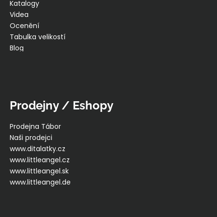
Katalogy
Videa
Ocenění
Tabulka velikostí
Blog
Prodejny / Eshopy
Prodejna Tábor
Naši prodejci
www.ditalatky.cz
www.littleangel.cz
www.littleangel.sk
www.littleangel.de