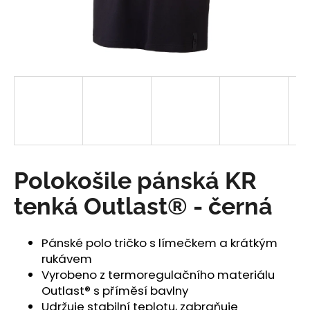
a
j
í
t
?
HLEDAT
Polokošile pánská KR
tenká Outlast® - černá
D
o
Pánské polo tričko s límečkem a krátkým
p
rukávem
o
Vyrobeno z termoregulačního materiálu
r
Outlast® s příměsí bavlny
u
Udržuje stabilní teplotu, zabraňuje