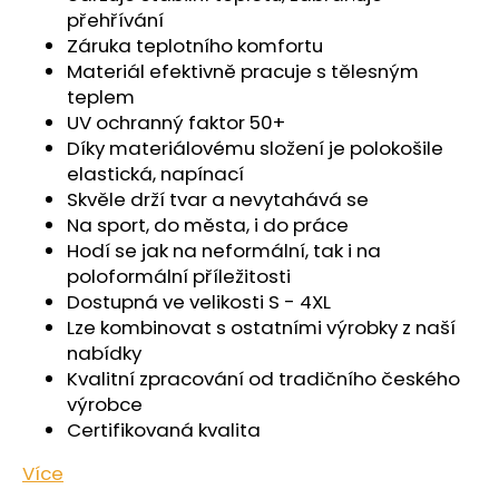
č
přehřívání
u
Záruka teplotního komfortu
j
Materiál efektivně pracuje s tělesným
e
teplem
m
UV ochranný faktor 50+
e
Díky materiálovému složení je polokošile
elastická, napínací
ŠORTKY
Skvěle drží tvar a nevytahává se
HIGH
Na sport, do města, i do práce
LONG
DÁMSKÉ
Hodí se jak na neformální, tak i na
TENKÉ
poloformální příležitosti
OUTLAST®
Dostupná ve velikosti S - 4XL
-
PEARL
Lze kombinovat s ostatními výrobky z naší
nabídky
759
Kč
Kvalitní zpracování od tradičního českého
výrobce
Certifikovaná kvalita
Více