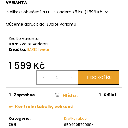
VARIANTA
Můžeme doručit do:
Zvolte variantu
Zvolte variantu
Kód:
Zvolte variantu
Značka:
BARIDI wear
1 599 Kč
Měrná
DO KOŠÍKU
cena:
Zeptat se
Sdílet
Hlídat
Kontrolní tabulky velikostí
Kategorie
:
Krátký rukáv
EAN
:
8594905709684