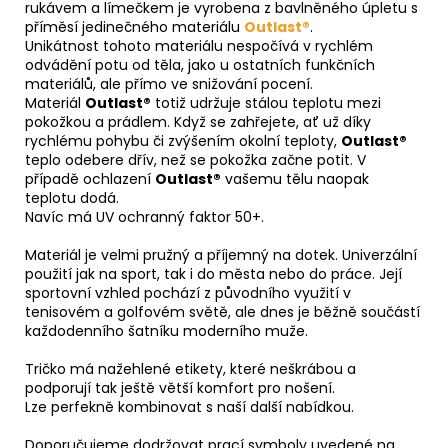
rukávem a límečkem je vyrobena z bavlněného úpletu s
příměsí jedinečného materiálu
Outlast®
.
Unikátnost tohoto materiálu nespočívá v rychlém
odvádění potu od těla, jako u ostatních funkčních
materiálů, ale přímo ve snižování pocení.
Materiál
Outlast®
totiž udržuje stálou teplotu mezi
pokožkou a prádlem. Když se zahřejete, ať už díky
rychlému pohybu či zvýšením okolní teploty,
Outlast®
teplo odebere dřív, než se pokožka začne potit. V
případě ochlazení
Outlast®
vašemu tělu naopak
teplotu dodá.
Navíc má UV ochranný faktor 50+.
Materiál je velmi pružný a příjemný na dotek. Univerzální
použití jak na sport, tak i do města nebo do práce. Její
sportovní vzhled pochází z původního využití v
tenisovém a golfovém světě, ale dnes je běžně součástí
každodenního šatníku moderního muže.
Tričko má nažehlené etikety, které neškrábou a
podporují tak ještě větší komfort pro nošení.
Lze perfekně kombinovat s naší další nabídkou.
Doporučujeme dodržovat prací symboly uvedené na