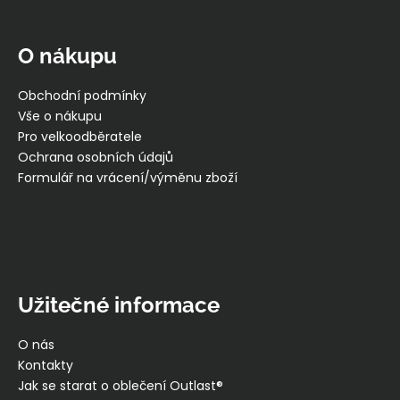
Z
á
p
O nákupu
a
t
Obchodní podmínky
í
Vše o nákupu
Pro velkoodběratele
Ochrana osobních údajů
Formulář na vrácení/výměnu zboží
Užitečné informace
O nás
Kontakty
Jak se starat o oblečení Outlast®