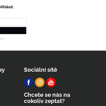
řihlásit.
jů.
py
Sociální sítě
Chcete se nás na
cokoliv zeptat?