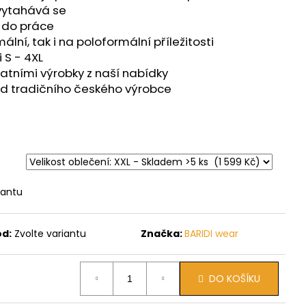
RL
evytahává se
i do práce
ální, tak i na poloformální příležitosti
 S - 4XL
atními výrobky z naší nabídky
od tradičního českého výrobce
iantu
ód:
Zvolte variantu
Značka:
BARIDI wear
DO KOŠÍKU