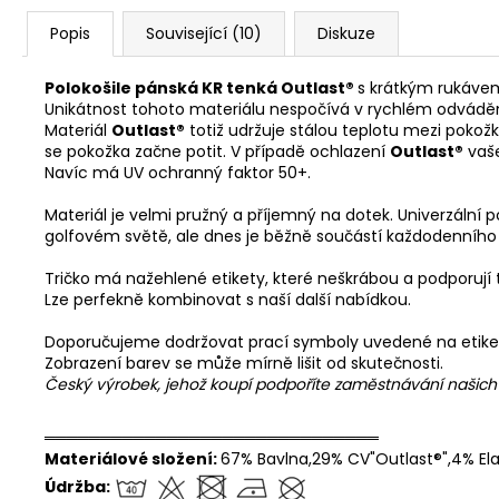
Popis
Související (10)
Diskuze
Polokošile pánská KR tenká Outlast®
s krátkým rukáve
Unikátnost tohoto materiálu nespočívá v rychlém odvádění 
Materiál
Outlast®
totiž udržuje stálou teplotu mezi pokož
se pokožka začne potit. V případě ochlazení
Outlast®
vaše
Navíc má UV ochranný faktor 50+.
Materiál je velmi pružný a příjemný na dotek. Univerzální p
golfovém světě, ale dnes je běžně součástí každodenníh
Tričko má nažehlené etikety, které neškrábou a podporují t
Lze perfekně kombinovat s naší další nabídkou.
Doporučujeme dodržovat prací symboly uvedené na etike
Zobrazení barev se může mírně lišit od skutečnosti.
Český výrobek, jehož koupí podpoříte zaměstnávání našic
══════════════════════════════
Materiálové složení:
67% Bavlna,29% CV"Outlast®",4% El
Údržba: