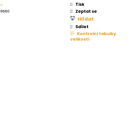
Tisk
áv
09660
Zeptat se
Hlídat
Sdílet
Kontrolní tabulky
velikostí