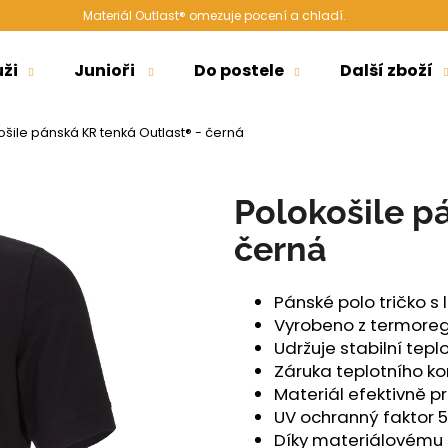
Materiál Outlast® omezuje pocení a chladí.
ži
Junioři
Do postele
Další zboží
Co potřebujete najít?
ošile pánská KR tenká Outlast® - černá
HLEDAT
Polokošile p
černá
Doporučujeme
Pánské polo tričko 
Vyrobeno z termoreg
Udržuje stabilní tepl
Záruka teplotního k
Materiál efektivně p
UV ochranný faktor 
ŠORTKY HIGH LONG DÁMSKÉ TENKÉ
ŠORTKY HIGH L
Díky materiálovému s