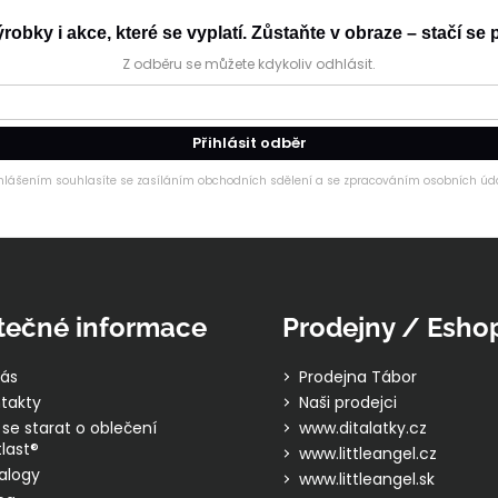
obky i akce, které se vyplatí. Zůstaňte v obraze – stačí se p
Z odběru se můžete kdykoliv odhlásit.
Přihlásit odběr
ihlášením souhlasíte se zasíláním obchodních sdělení a se zpracováním osobních úda
tečné informace
Prodejny / Esho
ás
Prodejna Tábor
takty
Naši prodejci
 se starat o oblečení
www.ditalatky.cz
last®
www.littleangel.cz
alogy
www.littleangel.sk