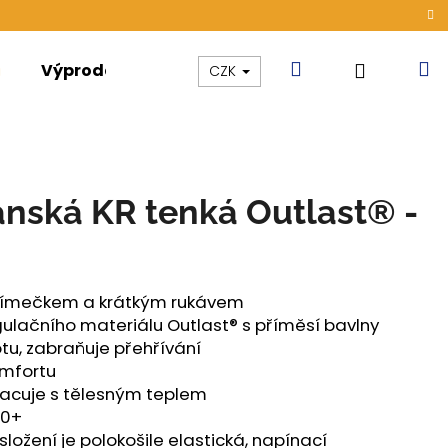
Hledat
N
Přihláše
Výprodej
Kolekce
Akce
CZK
k
ánská KR tenká Outlast® -
s límečkem a krátkým rukávem
ulačního materiálu Outlast® s příměsí bavlny
otu, zabraňuje přehřívání
omfortu
racuje s tělesným teplem
50+
ONG DÁMSKÉ TENKÉ
ložení je polokošile elastická, napínací