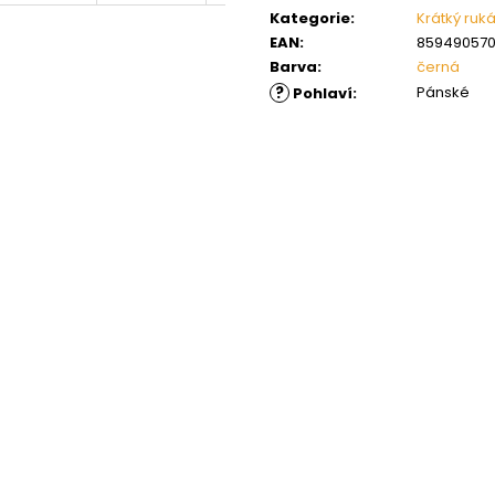
cena:
Kategorie
:
Krátký ruk
EAN
:
85949057
Barva
:
černá
?
Pánské
Pohlaví
: