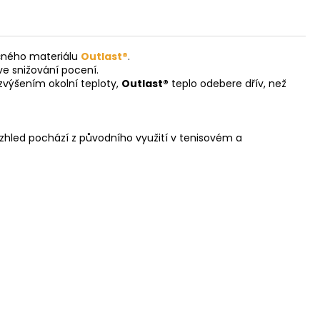
ečného materiálu
Outlast®
.
ve snižování pocení.
zvýšením okolní teploty,
Outlast®
teplo odebere dřív, než
í vzhled pochází z původního využití v tenisovém a