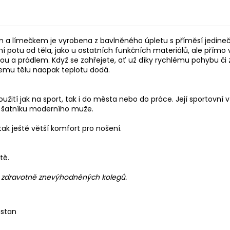
m a límečkem je vyrobena z bavlněného úpletu s příměsí jedin
potu od těla, jako u ostatních funkčních materiálů, ale přímo 
kou a prádlem. Když se zahřejete, ať už díky rychlému pohybu či 
mu tělu naopak teplotu dodá.
oužití jak na sport, tak i do města nebo do práce. Její sportovn
o šatníku moderního muže.
ak ještě větší komfort pro nošení.
tě.
h zdravotně znevýhodněných kolegů.
astan