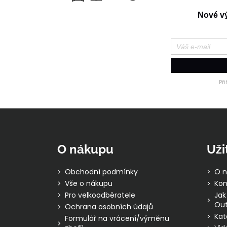
Nové výr
Př
Z
á
p
O nákupu
Uži
a
t
Obchodní podmínky
O n
í
Vše o nákupu
Kon
Pro velkoodběratele
Jak
Out
Ochrana osobních údajů
Kat
Formulář na vrácení/výměnu