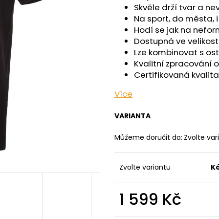
OUTLAST® - ČERNÁ
OUTLAST® - PEA
Skvěle drží tvar a n
759 Kč
759 Kč
Na sport, do města, 
Hodí se jak na neform
Dostupná ve velikosti
Lze kombinovat s ost
Kvalitní zpracování 
Certifikovaná kvalita
Více
VARIANTA
Můžeme doručit do:
Zvolte var
Zvolte variantu
K
1 599 Kč
Měrná