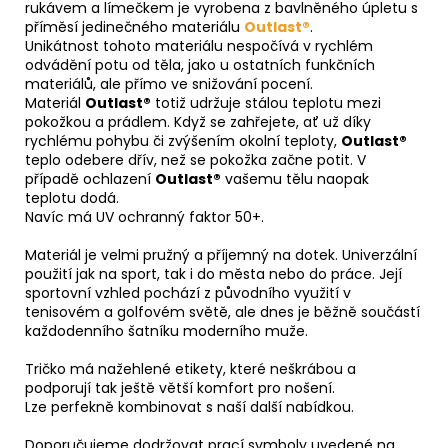
rukávem a límečkem je vyrobena z bavlněného úpletu s
příměsí jedinečného materiálu
Outlast®
.
Unikátnost tohoto materiálu nespočívá v rychlém
odvádění potu od těla, jako u ostatních funkčních
materiálů, ale přímo ve snižování pocení.
Materiál
Outlast®
totiž udržuje stálou teplotu mezi
pokožkou a prádlem. Když se zahřejete, ať už díky
rychlému pohybu či zvýšením okolní teploty,
Outlast®
teplo odebere dřív, než se pokožka začne potit. V
případě ochlazení
Outlast®
vašemu tělu naopak
teplotu dodá.
Navíc má UV ochranný faktor 50+.
Materiál je velmi pružný a příjemný na dotek. Univerzální
použití jak na sport, tak i do města nebo do práce. Její
sportovní vzhled pochází z původního využití v
tenisovém a golfovém světě, ale dnes je běžně součástí
každodenního šatníku moderního muže.
Tričko má nažehlené etikety, které neškrábou a
podporují tak ještě větší komfort pro nošení.
Lze perfekně kombinovat s naší další nabídkou.
Doporučujeme dodržovat prací symboly uvedené na