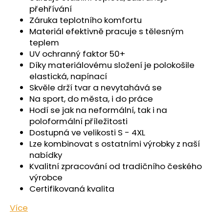
č
přehřívání
u
Záruka teplotního komfortu
j
Materiál efektivně pracuje s tělesným
e
teplem
m
UV ochranný faktor 50+
e
Díky materiálovému složení je polokošile
elastická, napínací
ŠORTKY
Skvěle drží tvar a nevytahává se
HIGH
Na sport, do města, i do práce
LONG
DÁMSKÉ
Hodí se jak na neformální, tak i na
TENKÉ
poloformální příležitosti
OUTLAST®
Dostupná ve velikosti S - 4XL
-
PEARL
Lze kombinovat s ostatními výrobky z naší
nabídky
759
Kč
Kvalitní zpracování od tradičního českého
výrobce
Certifikovaná kvalita
Více