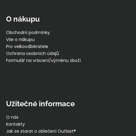
Z
á
p
O nákupu
a
t
Obchodní podmínky
í
Vše o nákupu
Pro velkoodběratele
Ochrana osobních údajů
Formulář na vrácení/výměnu zboží
Užitečné informace
O nás
Kontakty
Jak se starat o oblečení Outlast®