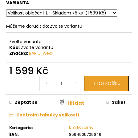
VARIANTA
Můžeme doručit do:
Zvolte variantu
Zvolte variantu
Kód:
Zvolte variantu
Značka:
BARIDI wear
1 599 Kč
Měrná
DO KOŠÍKU
cena:
Zeptat se
Sdílet
Hlídat
Kontrolní tabulky velikostí
Kategorie
:
Krátký rukáv
EAN
:
8594905709646