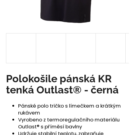
a
j
í
t
?
HLEDAT
Polokošile pánská KR
tenká Outlast® - černá
D
o
Pánské polo tričko s límečkem a krátkým
p
rukávem
o
Vyrobeno z termoregulačního materiálu
r
Outlast® s příměsí bavlny
u
Udržuje stabilní teplotu, zabraňuje