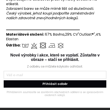
etiketě.
Zobrazení barev se může mírně lišit od skutečnosti.
Český výrobek, jehož koupí podpoříte zaměstnávání
našich zdravotně znevýhodněných kolegů.
══════════════════════════════
Materiálové složení:
67% Bavlna,29% CV"Outlast®",4%
Elastan
Údržba:
Nové výrobky i akce, které se vyplatí. Zůstaňte v
obraze – stačí se přihlásit.
Z odběru se můžete kdykoliv odhlásit.
Přihlásit odběr
Přihlášením souhlasíte se zasíláním obchodních sdělení a se zpracováním
osobních údajů.