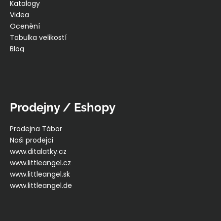
Katalogy
Videa
Ocenění
Tabulka velikostí
Blog
Prodejny / Eshopy
Prodejna Tábor
Naši prodejci
www.ditalatky.cz
www.littleangel.cz
www.littleangel.sk
www.littleangel.de