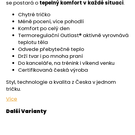
č
se postará o
tepelný komfort v každé situaci
.
u
j
Chytré tričko
e
Méně pocení, více pohodlí
m
Komfort po celý den
e
Termoregulační Outlast® aktivně vyrovnává
teplotu těla
Odvede přebytečné teplo
KALHOTKY
Drží tvar i po mnoha praní
TENKÉ
DO
Do kanceláře, na trénink i víkend venku
PASU
Certifikovaná česká výroba
OUTLAST®
-
Styl, technologie a kvalita z Česka v jednom
ČERNÁ
tričku.
439
Kč
Více