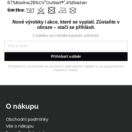
67%Bavlna,29%CV"Outlast®",4%Elastan
Údržba:
Nové výrobky i akce, které se vyplatí. Zůstaňte v
obraze – stačí se přihlásit.
Z odběru se můžete kdykoliv odhlásit.
Přihlásit odběr
Přihlášením souhlasíte se zasíláním obchodních sdělení a se zpracováním
osobních údajů.
Z
á
p
O nákupu
a
t
Obchodní podmínky
í
Vše o nákupu