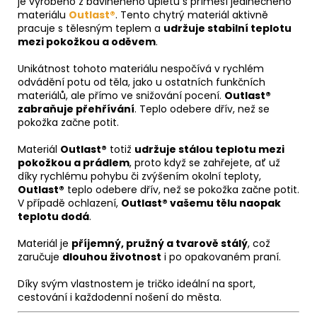
je vyrobeno z bavlněného úpletu s příměsí jedinečného
materiálu
Outlast®
. Tento chytrý materiál aktivně
pracuje s tělesným teplem a
udržuje stabilní teplotu
mezi pokožkou a oděvem
.
Unikátnost tohoto materiálu nespočívá v rychlém
odvádění potu od těla, jako u ostatních funkčních
materiálů, ale přímo ve snižování pocení.
Outlast®
zabraňuje přehřívání
. Teplo odebere dřív, než se
pokožka začne potit.
Materiál
Outlast®
totiž
udržuje stálou teplotu mezi
pokožkou a prádlem
, proto když se zahřejete, ať už
díky rychlému pohybu či zvýšením okolní teploty,
Outlast®
teplo odebere dřív, než se pokožka začne potit.
V případě ochlazení,
Outlast® vašemu tělu naopak
teplotu dodá
.
Materiál je
příjemný, pružný a tvarově stálý
, což
zaručuje
dlouhou životnost
i po opakovaném praní.
Díky svým vlastnostem je tričko ideální na sport,
cestování i každodenní nošení do města.