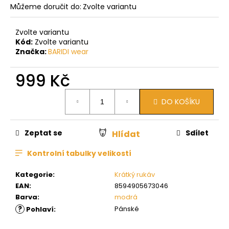
Můžeme doručit do:
Zvolte variantu
Zvolte variantu
Kód:
Zvolte variantu
Značka:
BARIDI wear
999 Kč
Měrná
DO KOŠÍKU
cena:
Zeptat se
Sdílet
Hlídat
Kontrolní tabulky velikostí
Kategorie
:
Krátký rukáv
EAN
:
8594905673046
Barva
:
modrá
?
Pánské
Pohlaví
: