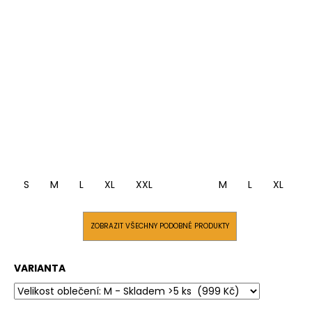
S
M
L
XL
XXL
M
L
XL
X
ZOBRAZIT VŠECHNY PODOBNÉ PRODUKTY
VARIANTA