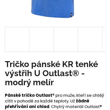
a
j
í
t
?
HLEDAT
Tričko pánské KR tenké
výstřih U Outlast® -
D
modrý melír
o
p
o
Pánské tričko Outlast®
pro muže, kteří se chtějí
r
cítit v pohodě za každé teploty. Už
žádné
u
přehřívání ani chlad
. Chytrý materiál Outlast®