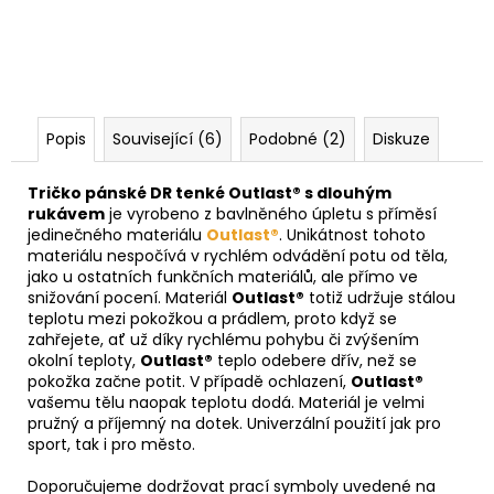
Popis
Související (6)
Podobné (2)
Diskuze
Tričko pánské DR tenké Outlast® s dlouhým
rukávem
je vyrobeno z bavlněného úpletu s příměsí
jedinečného materiálu
Outlast®
. Unikátnost tohoto
materiálu nespočívá v rychlém odvádění potu od těla,
jako u ostatních funkčních materiálů, ale přímo ve
snižování pocení. Materiál
Outlast®
totiž udržuje stálou
teplotu mezi pokožkou a prádlem, proto když se
zahřejete, ať už díky rychlému pohybu či zvýšením
okolní teploty,
Outlast®
teplo odebere dřív, než se
pokožka začne potit. V případě ochlazení,
Outlast®
vašemu tělu naopak teplotu dodá. Materiál je velmi
pružný a příjemný na dotek. Univerzální použití jak pro
sport, tak i pro město.
Doporučujeme dodržovat prací symboly uvedené na