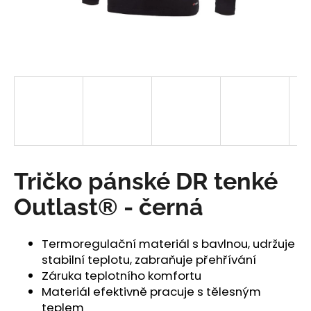
a
j
í
t
?
HLEDAT
Tričko pánské DR tenké
Outlast® - černá
D
o
Termoregulační materiál s bavlnou, udržuje
p
stabilní teplotu, zabraňuje přehřívání
o
Záruka teplotního komfortu
r
Materiál efektivně pracuje s tělesným
u
teplem