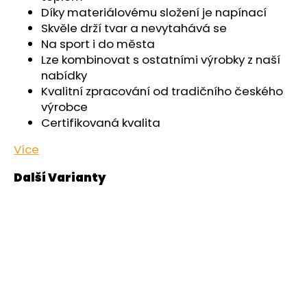
č
Díky materiálovému složení je napínací
u
Skvěle drží tvar a nevytahává se
j
Na sport i do města
e
Lze kombinovat s ostatními výrobky z naší
m
nabídky
e
Kvalitní zpracování od tradičního českého
výrobce
KALHOTKY
Certifikovaná kvalita
TENKÉ
DO
Více
PASU
OUTLAST®
-
ČERNÁ
439
Kč