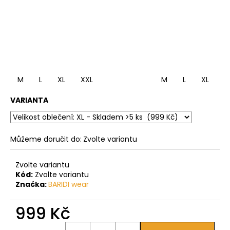
M
L
XL
XXL
M
L
XL
X
VARIANTA
Můžeme doručit do:
Zvolte variantu
Zvolte variantu
Kód:
Zvolte variantu
Značka:
BARIDI wear
999 Kč
Měrná