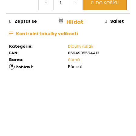
DO KOŠÍKU
cena:
Zeptat se
Sdílet
Hlídat
Kontrolní tabulky velikostí
Kategorie
:
Dlouhý rukáv
EAN
:
8594905554413
Barva
:
černá
?
Pánské
Pohlaví
: