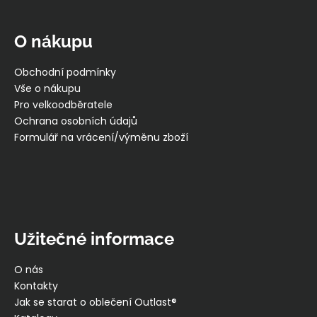
á
p
O nákupu
a
t
Obchodní podmínky
í
Vše o nákupu
Pro velkoodběratele
Ochrana osobních údajů
Formulář na vrácení/výměnu zboží
Užitečné informace
O nás
Kontakty
Jak se starat o oblečení Outlast®