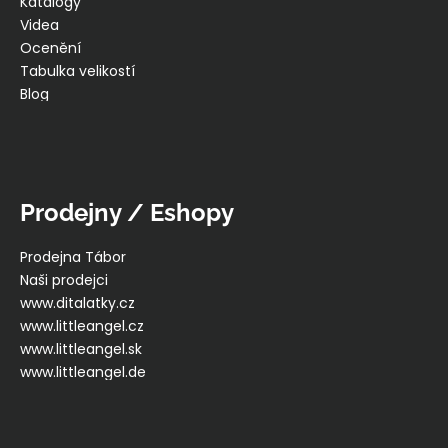
Katalogy
Videa
Ocenění
Tabulka velikostí
Blog
Prodejny / Eshopy
Prodejna Tábor
Naši prodejci
www.ditalatky.cz
www.littleangel.cz
www.littleangel.sk
www.littleangel.de