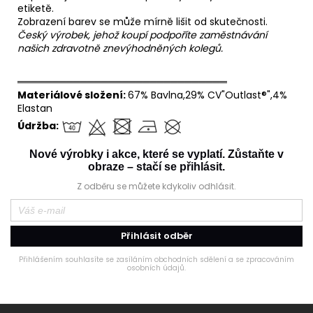
etiketě.
Zobrazení barev se může mírně lišit od skutečnosti.
Český výrobek, jehož koupí podpoříte zaměstnávání
našich zdravotně znevýhodněných kolegů.
══════════════════════════════
Materiálové složení:
67% Bavlna,29% CV"Outlast®",4%
Elastan
Údržba:
Nové výrobky i akce, které se vyplatí. Zůstaňte v
obraze – stačí se přihlásit.
Z odběru se můžete kdykoliv odhlásit.
Přihlásit odběr
Přihlášením souhlasíte se zasíláním obchodních sdělení a se zpracováním
osobních údajů.
Z