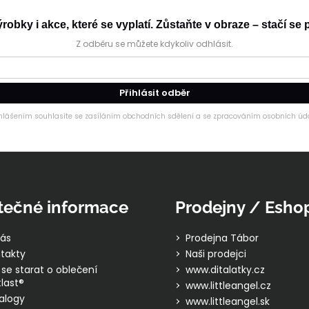
obky i akce, které se vyplatí. Zůstaňte v obraze – stačí se p
Z odběru se můžete kdykoliv odhlásit.
Přihlásit odběr
ihlášením souhlasíte se zasíláním obchodních sdělení a se zpracováním osobních úda
tečné informace
Prodejny / Esho
ás
Prodejna Tábor
takty
Naši prodejci
 se starat o oblečení
www.ditalatky.cz
last®
www.littleangel.cz
alogy
www.littleangel.sk