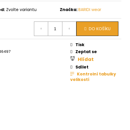
ód:
Zvolte variantu
Značka:
BARIDI wear
DO KOŠÍKU
Tisk
46497
Zeptat se
Hlídat
Sdílet
Kontrolní tabulky
velikostí