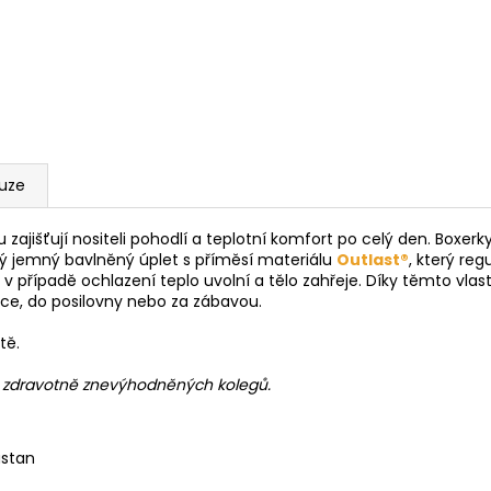
kuze
ajišťují nositeli pohodlí a teplotní komfort po celý den. Boxerky
itý jemný bavlněný úplet s příměsí materiálu
Outlast®
, který re
v případě ochlazení teplo uvolní a tělo zahřeje. Díky těmto vla
ce, do posilovny nebo za zábavou.
tě.
h zdravotně znevýhodněných kolegů.
astan