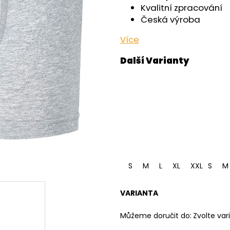
OUTLAST® - ČERNÁ
- ČERNÁ
Kvalitní zpracování
759 Kč
599 Kč
Česká výroba
Více
S
M
L
XL
XXL
S
3XL
M
VARIANTA
Můžeme doručit do:
Zvolte var