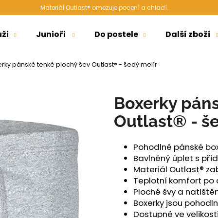
Materiál Outlast® omezuje pocení a chladí.
ži
Junioři
Do postele
Další zboží
Co potřebujete najít?
rky pánské tenké plochý šev Outlast® - šedý melír
HLEDAT
Boxerky páns
Outlast® - š
Doporučujeme
Pohodlné pánské bo
Bavlněný úplet s př
Materiál Outlast® 
Teplotní komfort po
Ploché švy a natištěn
Boxerky jsou pohodln
ŠORTKY HIGH LONG DÁMSKÉ TENKÉ
ŠORTKY HIGH D
Dostupné ve velikosti