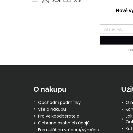
Nové výr
Př
Z
á
p
O nákupu
Uži
a
t
Obchodní podmínky
O n
í
Vše o nákupu
Kon
Pro velkoodběratele
Jak
Out
Ochrana osobních údajů
Kat
Formulář na vrácení/výměnu