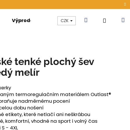
Hledat
N
Přihláše
Výprodej
Kolekce
Akce
CZK
k
ké tenké plochý šev
edý melír
xerky
idaným termoregulačním materiálem Outlast®
zabraňuje nadměrnému pocení
 celou dobu nošení
é etikety, které netlačí ani neškrábou
é, komfortní, vhodné na sport i volný čas
ÁMSKÉ TENKÉ OUTLAST®
 S - 4XL