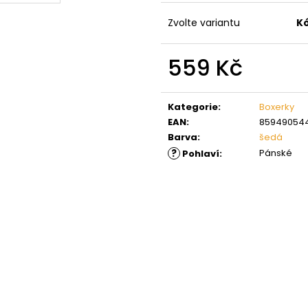
Zvolte variantu
K
559 Kč
Měrná
cena:
Kategorie
:
Boxerky
EAN
:
85949054
Barva
:
šedá
?
Pánské
Pohlaví
: