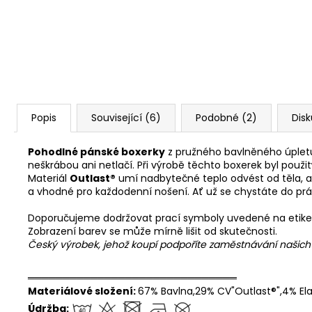
Popis
Související (6)
Podobné (2)
Dis
Pohodlné pánské boxerky
z pružného bavlněného úpletu z
neškrábou ani netlačí. Při výrobě těchto boxerek byl použ
Materiál
Outlast®
umí nadbytečné teplo odvést od těla, a 
a vhodné pro každodenní nošení. Ať už se chystáte do prá
Doporučujeme dodržovat prací symboly uvedené na etike
Zobrazení barev se může mírně lišit od skutečnosti.
Český výrobek, jehož koupí podpoříte zaměstnávání našic
══════════════════════════════
Materiálové složení:
67% Bavlna,29% CV"Outlast®",4% El
Údržba: