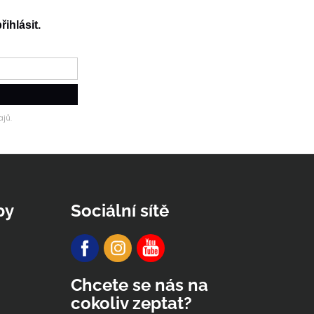
řihlásit.
jů.
py
Sociální sítě
Chcete se nás na
cokoliv zeptat?