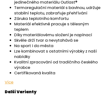
č
jedinečného materiálu Outlast®
u
Termoregulační materiál s bavlnou, udržuje
j
stabilní teplotu, zabraňuje přehřívání
e
Záruka teplotního komfortu
m
Materiál efektivně pracuje s tělesným
e
teplem
Díky materiálovému složení je napínací
Skvěle drží tvar a nevytahává se
ŠORTKY
HIGH
Na sport i do města
LONG
Lze kombinovat s ostatními výrobky z naší
DÁMSKÉ
nabídky
TENKÉ
OUTLAST®
Kvalitní zpracování od tradičního českého
-
výrobce
PEARL
Certifikovaná kvalita
759
Kč
Více