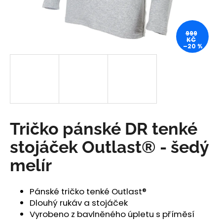
a
j
999
í
KČ
–20 %
t
?
HLEDAT
Tričko pánské DR tenké
stojáček Outlast® - šedý
D
melír
o
p
o
Pánské tričko tenké Outlast®
r
Dlouhý rukáv a stojáček
u
Vyrobeno z bavlněného úpletu s příměsí