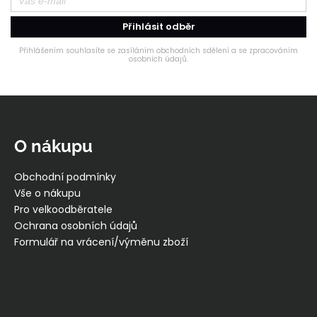
Přihlásit odběr
Přihlášením souhlasíte se zasíláním obchodních sdělení a se zpracováním
osobních údajů.
Z
á
p
O nákupu
a
t
Obchodní podmínky
í
Vše o nákupu
Pro velkoodběratele
Ochrana osobních údajů
Formulář na vrácení/výměnu zboží