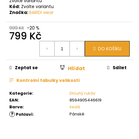
Zvolte variantu
Kód:
Zvolte variantu
Značka:
BARIDI wear
999 Kč
–20 %
799 Kč
Měrná
DO KOŠÍKU
cena:
Zeptat se
Sdílet
Hlídat
Kontrolní tabulky velikostí
Kategorie
:
Dlouhý rukáv
EAN
:
8594905446619
Barva
:
šedá
?
Pánské
Pohlaví
: