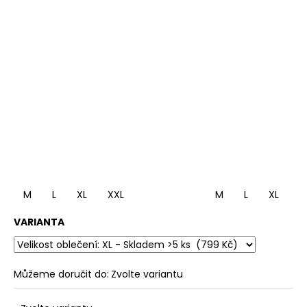
M
L
XL
XXL
M
L
XL
X
VARIANTA
Můžeme doručit do:
Zvolte variantu