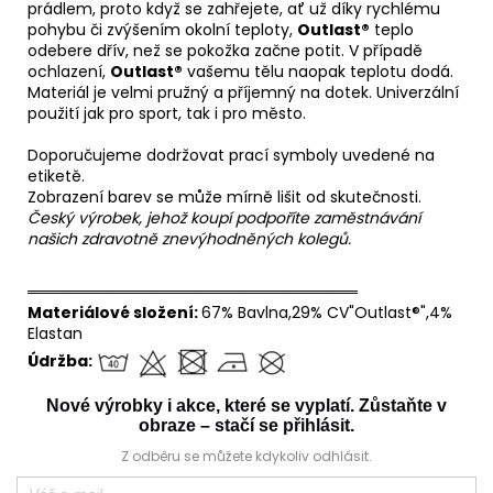
prádlem, proto když se zahřejete, ať už díky rychlému
pohybu či zvýšením okolní teploty,
Outlast®
teplo
odebere dřív, než se pokožka začne potit. V případě
ochlazení,
Outlast®
vašemu tělu naopak teplotu dodá.
Materiál je velmi pružný a příjemný na dotek. Univerzální
použití jak pro sport, tak i pro město.
Doporučujeme dodržovat prací symboly uvedené na
etiketě.
Zobrazení barev se může mírně lišit od skutečnosti.
Český výrobek, jehož koupí podpoříte zaměstnávání
našich zdravotně znevýhodněných kolegů.
══════════════════════════════
Materiálové složení:
67% Bavlna,29% CV"Outlast®",4%
Elastan
Údržba:
Nové výrobky i akce, které se vyplatí. Zůstaňte v
obraze – stačí se přihlásit.
Z odběru se můžete kdykoliv odhlásit.