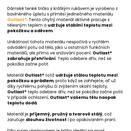
Dámské tenké tričko s krátkým rukávem je vyrobeno z
bavlněného úpletu s příměsí jedinečného materiálu
Outlast®
. Tento chytrý materiál aktivně pracuje s
tělesným teplem a
udržuje stabilní teplotu mezi
pokožkou a oděvem
.
Unikátnost tohoto materiálu nespočívá v rychlém
odvádění potu od těla, jako u ostatních funkčních
materiálů, ale přímo ve snižování pocení.
Outlast®
zabraňuje přehřívání
. Teplo odebere dřív, než se
pokožka začne potit.
Materiál
Outlast®
totiž
udržuje stálou teplotu mezi
pokožkou a prádlem
, proto když se zahřejete, ať už
díky rychlému pohybu či zvýšením okolní teploty,
Outlast®
teplo odebere dřív, než se pokožka začne potit.
V případě ochlazení,
Outlast® vašemu tělu naopak
teplotu dodá
.
Materiál je
příjemný, pružný a tvarově stálý
, což
zaručuje
dlouhou životnost
i po opakovaném praní.
Díky svým vlastnostem je tričko ideální na sport,