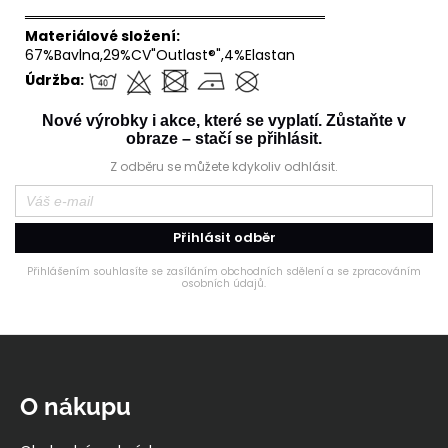
══════════════════════════════
Materiálové složení:
67%Bavlna,29%CV"Outlast®",4%Elastan
Údržba:
Nové výrobky i akce, které se vyplatí. Zůstaňte v
obraze – stačí se přihlásit.
Z odběru se můžete kdykoliv odhlásit.
Přihlásit odběr
Přihlášením souhlasíte se zasíláním obchodních sdělení a se zpracováním
osobních údajů.
Z
á
p
O nákupu
a