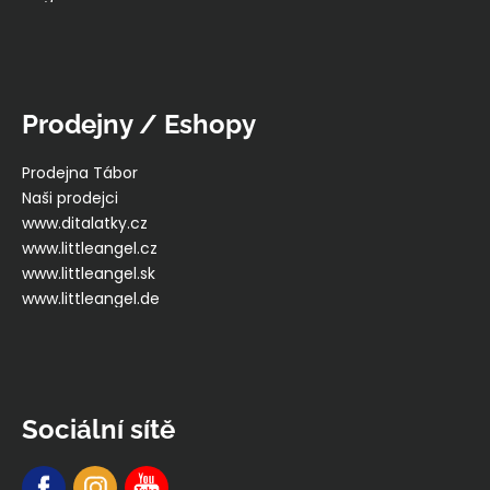
Prodejny / Eshopy
Prodejna Tábor
Naši prodejci
www.ditalatky.cz
www.littleangel.cz
www.littleangel.sk
www.littleangel.de
Sociální sítě