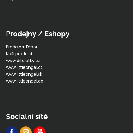
Prodejny / Eshopy
Prodejna Tábor
Naši prodejci
www.ditalatky.cz
www.littleangel.cz
www.littleangel.sk
www.littleangel.de
Sociální sítě