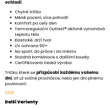
č
ochladí
.
u
j
Chytré tričko
e
Méně pocení, více pohodlí
m
Komfort po celý den
e
Termoregulační Outlast® aktivně vyrovnává
teplotu těla
Elastické, drží tvar
ŠORTKY
UV ochrana 50+
HIGH
LONG
Na sport, do práce i do města
DÁMSKÉ
Snadná kombinace s dalšími kousky
TENKÉ
Certifikovaná česká výroba
OUTLAST®
-
ČERNÁ
Tričko, které se
přizpůsobí každému vašemu
759
dni
, ať už svižné procházce, nebo jen dni plnému
Kč
povinností.
Více