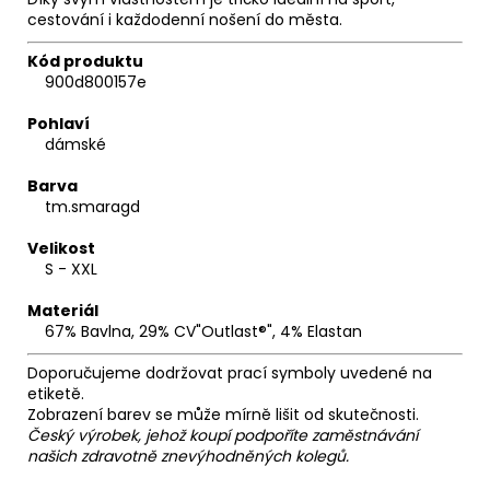
cestování i každodenní nošení do města.
Kód produktu
900d800157e
Pohlaví
dámské
Barva
tm.smaragd
Velikost
S - XXL
Materiál
67% Bavlna, 29% CV"Outlast®", 4% Elastan
Doporučujeme dodržovat prací symboly uvedené na
etiketě.
Zobrazení barev se může mírně lišit od skutečnosti.
Český výrobek, jehož koupí podpoříte zaměstnávání
našich zdravotně znevýhodněných kolegů.