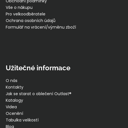
t
Obchodní podmínky
í
Vše o nákupu
Pro velkoodběratele
Ochrana osobních údajů
Formulář na vrácení/výměnu zboží
Užitečné informace
O nás
Kontakty
Jak se starat o oblečení Outlast®
Katalogy
Videa
Ocenění
Tabulka velikostí
Blog