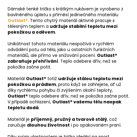
Dámské tenké tričko s krátkým rukávem je vyrobeno z
bavlněného úpletu s příměsí jedinečného materiálu
Outlast®
. Tento chytrý materiál aktivně pracuje s
tělesným teplem a
udržuje stabilní teplotu mezi
pokožkou a oděvem
.
Unikátnost tohoto materiálu nespočívá v rychlém
odvádění potu od těla, jako u ostatních funkčních
materiálů, ale přímo ve snižování pocení.
Outlast®
zabraňuje přehřívání
. Teplo odebere dřív, než se
pokožka začne potit.
Materiál
Outlast®
totiž
udržuje stálou teplotu mezi
pokožkou a prádlem
, proto když se zahřejete, ať už
díky rychlému pohybu či zvýšením okolní teploty,
Outlast®
teplo odebere dřív, než se pokožka začne potit.
V případě ochlazení,
Outlast® vašemu tělu naopak
teplotu dodá
.
Materiál je
příjemný, pružný a tvarově stálý
, což
zaručuje
dlouhou životnost
i po opakovaném praní.
Díky svým vlastnostem je tričko ideální na sport,