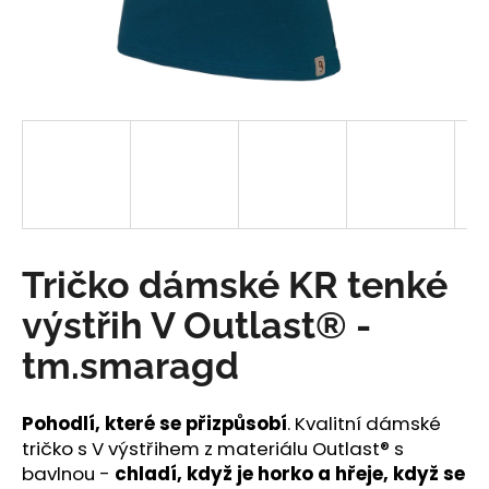
a
j
í
t
?
HLEDAT
Tričko dámské KR tenké
výstřih V Outlast® -
D
tm.smaragd
o
p
o
Pohodlí, které se přizpůsobí
. Kvalitní dámské
r
tričko s V výstřihem z materiálu Outlast® s
u
bavlnou -
chladí, když je horko a hřeje, když se