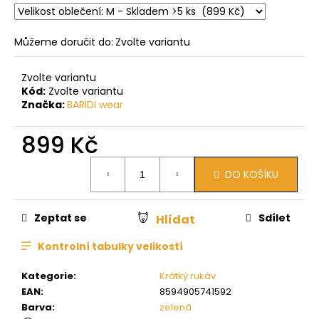
Můžeme doručit do:
Zvolte variantu
Zvolte variantu
Kód:
Zvolte variantu
Značka:
BARIDI wear
899 Kč
Měrná
DO KOŠÍKU
cena:
Zeptat se
Sdílet
Hlídat
Kontrolní tabulky velikostí
Kategorie
:
Krátký rukáv
EAN
:
8594905741592
Barva
:
zelená