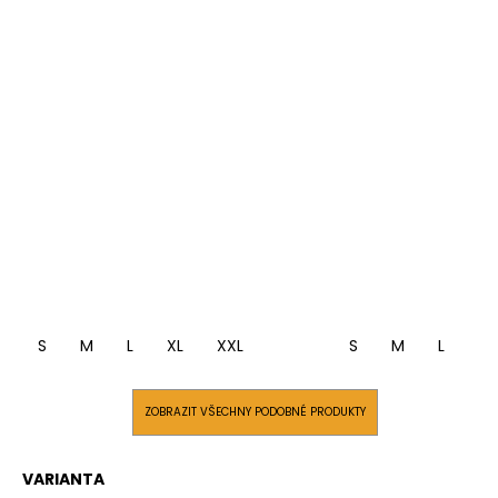
S
M
L
XL
XXL
S
M
L
XL
ZOBRAZIT VŠECHNY PODOBNÉ PRODUKTY
VARIANTA