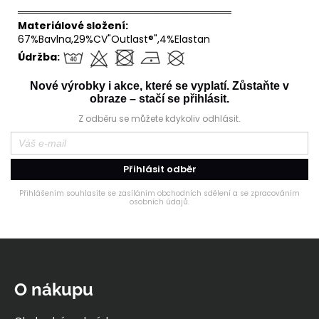
══════════════════════════════
Materiálové složení:
67%Bavlna,29%CV"Outlast®",4%Elastan
Údržba:
Nové výrobky i akce, které se vyplatí. Zůstaňte v
obraze – stačí se přihlásit.
Z odběru se můžete kdykoliv odhlásit.
Přihlásit odběr
Přihlášením souhlasíte se zasíláním obchodních sdělení a se zpracováním
osobních údajů.
Z
á
p
O nákupu
a