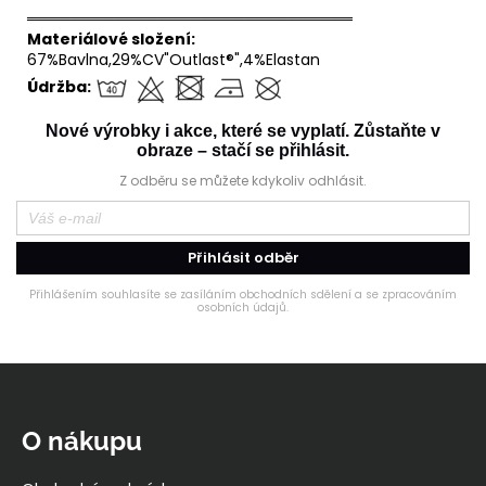
══════════════════════════════
Materiálové složení:
67%Bavlna,29%CV"Outlast®",4%Elastan
Údržba:
Nové výrobky i akce, které se vyplatí. Zůstaňte v
obraze – stačí se přihlásit.
Z odběru se můžete kdykoliv odhlásit.
Přihlásit odběr
Přihlášením souhlasíte se zasíláním obchodních sdělení a se zpracováním
osobních údajů.
Z
á
p
O nákupu
a