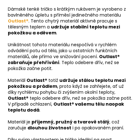
Dámské tenké tričko s krátkým rukávem je vyrobeno z
bavlněného úpletu s příměsí jedinečného materiálu
Outlast®
. Tento chytrý materiál aktivně pracuje s
tělesným teplem a
udržuje stabilní teplotu mezi
pokožkou a oděvem
.
Unikátnost tohoto materiálu nespočívá v rychlém
odvádění potu od těla, jako u ostatních funkčních
materiálů, ale přímo ve snižování pocení.
Outlast®
zabraňuje přehřívání
. Teplo odebere dřív, než se
pokožka začne potit.
Materiál
Outlast®
totiž
udržuje stálou teplotu mezi
pokožkou a prádlem
, proto když se zahřejete, ať už
díky rychlému pohybu či zvýšením okolní teploty,
Outlast®
teplo odebere dřív, než se pokožka začne potit.
V případě ochlazení,
Outlast® vašemu tělu naopak
teplotu dodá
.
Materiál je
příjemný, pružný a tvarově stálý
, což
zaručuje
dlouhou životnost
i po opakovaném praní.
Díky svým vlastnostem je tričko ideální na sport,