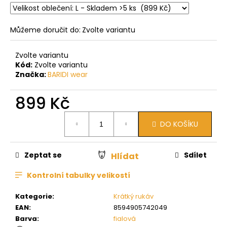
Můžeme doručit do:
Zvolte variantu
Zvolte variantu
Kód:
Zvolte variantu
Značka:
BARIDI wear
899 Kč
Měrná
DO KOŠÍKU
cena:
Zeptat se
Sdílet
Hlídat
Kontrolní tabulky velikostí
Kategorie
:
Krátký rukáv
EAN
:
8594905742049
Barva
:
fialová