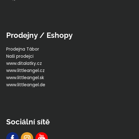
Prodejny / Eshopy
Prodejna Tábor
Naši prodejci
www.ditalatky.cz
www.littleangel.cz
www.littleangel.sk
www.littleangel.de
Sociální sítě