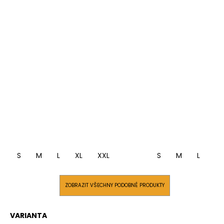
S
M
L
XL
XXL
S
M
L
XL
ZOBRAZIT VŠECHNY PODOBNÉ PRODUKTY
VARIANTA