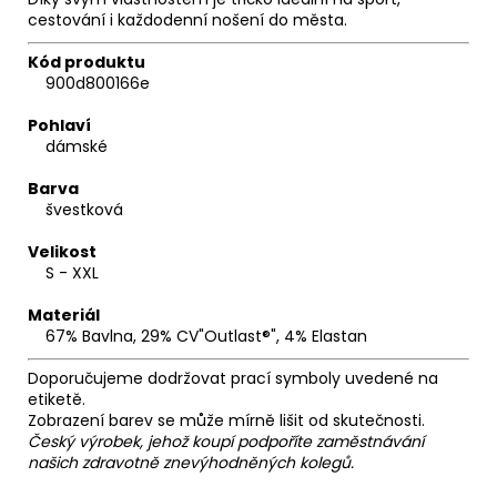
cestování i každodenní nošení do města.
Kód produktu
900d800166e
Pohlaví
dámské
Barva
švestková
Velikost
S - XXL
Materiál
67% Bavlna, 29% CV"Outlast®", 4% Elastan
Doporučujeme dodržovat prací symboly uvedené na
etiketě.
Zobrazení barev se může mírně lišit od skutečnosti.
Český výrobek, jehož koupí podpoříte zaměstnávání
našich zdravotně znevýhodněných kolegů.