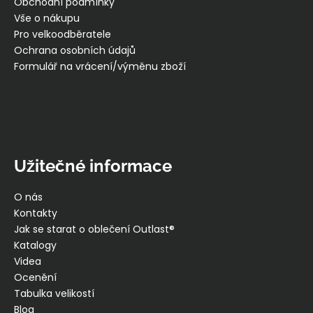
t
Obchodní podmínky
í
Vše o nákupu
Pro velkoodběratele
Ochrana osobních údajů
Formulář na vrácení/výměnu zboží
Užitečné informace
O nás
Kontakty
Jak se starat o oblečení Outlast®
Katalogy
Videa
Ocenění
Tabulka velikostí
Blog