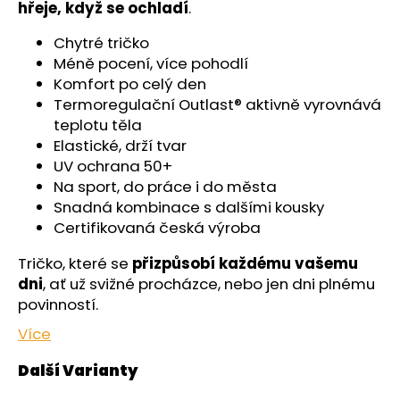
č
hřeje, když se ochladí
.
u
j
Chytré tričko
e
Méně pocení, více pohodlí
m
Komfort po celý den
e
Termoregulační Outlast® aktivně vyrovnává
teplotu těla
Elastické, drží tvar
KALHOTKY
UV ochrana 50+
TENKÉ
DO
Na sport, do práce i do města
PASU
Snadná kombinace s dalšími kousky
OUTLAST®
Certifikovaná česká výroba
-
ČERNÁ
Tričko, které se
přizpůsobí každému vašemu
439
Kč
dni
, ať už svižné procházce, nebo jen dni plnému
povinností.
Více