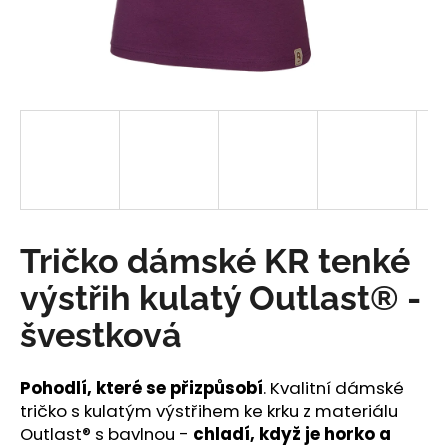
a
j
í
t
?
HLEDAT
Tričko dámské KR tenké
výstřih kulatý Outlast® -
D
švestková
o
p
o
Pohodlí, které se přizpůsobí
. Kvalitní dámské
r
tričko s kulatým výstřihem ke krku z materiálu
u
Outlast® s bavlnou -
chladí, když je horko a