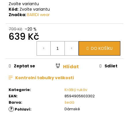
Zvolte variantu
Kód:
Zvolte variantu
Značka:
BARIDI wear
799 Kč
–20 %
639 Kč
Měrná
DO KOŠÍKU
cena:
Zeptat se
Sdílet
Hlídat
Kontrolní tabulky velikostí
Kategorie
:
Krátký rukáv
EAN
:
8594905603302
Barva
:
šedá
?
Dámské
Pohlaví
: