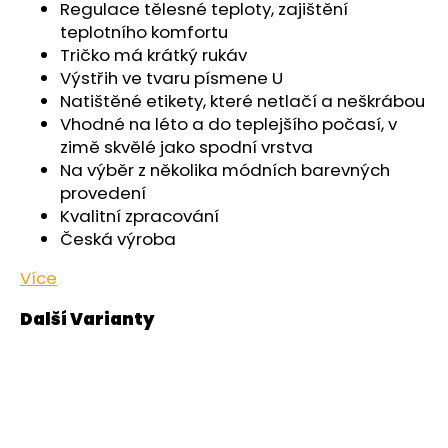
č
Regulace tělesné teploty, zajištění
u
teplotního komfortu
j
Tričko má krátký rukáv
e
Výstřih ve tvaru písmene U
m
Natištěné etikety, které netlačí a neškrábou
e
Vhodné na léto a do teplejšího počasí, v
zimě skvělé jako spodní vrstva
Na výběr z několika módních barevných
ŠORTKY
HIGH
provedení
DÁMSKÉ
Kvalitní zpracování
TENKÉ
Česká výroba
OUTLAST®
-
ČERNÁ
Více
599
Kč