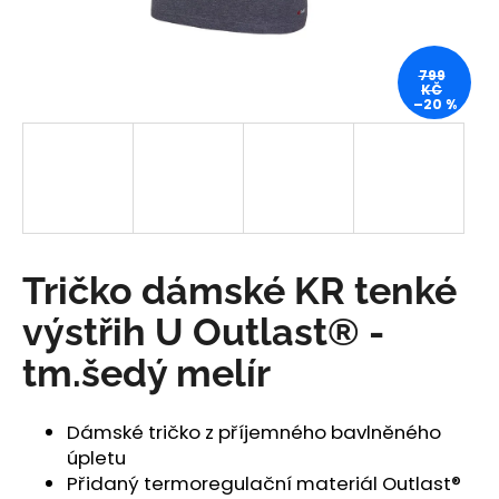
a
j
799
í
KČ
–20 %
t
?
HLEDAT
Tričko dámské KR tenké
výstřih U Outlast® -
D
tm.šedý melír
o
p
o
Dámské tričko z příjemného bavlněného
r
úpletu
u
Přidaný termoregulační materiál Outlast®