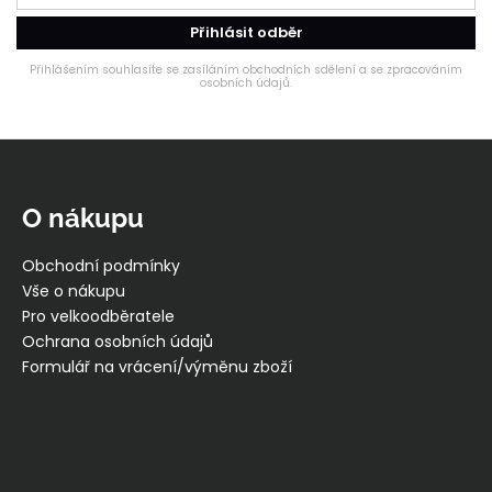
Přihlásit odběr
Přihlášením souhlasíte se zasíláním obchodních sdělení a se zpracováním
osobních údajů.
Z
á
p
O nákupu
a
t
Obchodní podmínky
í
Vše o nákupu
Pro velkoodběratele
Ochrana osobních údajů
Formulář na vrácení/výměnu zboží