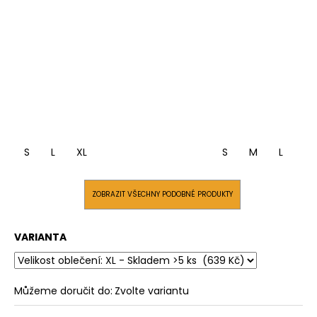
S
L
XL
S
M
L
XL
ZOBRAZIT VŠECHNY PODOBNÉ PRODUKTY
VARIANTA
Můžeme doručit do:
Zvolte variantu