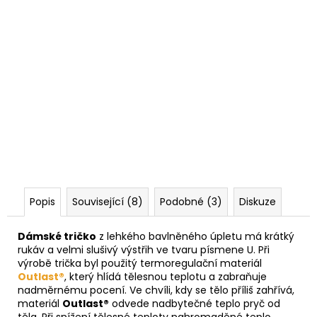
Popis
Související (8)
Podobné (3)
Diskuze
Dámské tričko
z lehkého bavlněného úpletu má krátký
rukáv a velmi slušivý výstřih ve tvaru písmene U. Při
výrobě trička byl použitý termoregulační materiál
Outlast®
, který hlídá tělesnou teplotu a zabraňuje
nadměrnému pocení. Ve chvíli, kdy se tělo příliš zahřívá,
materiál
Outlast®
odvede nadbytečné teplo pryč od
těla. Při snížení tělesné teploty nahromaděné teplo