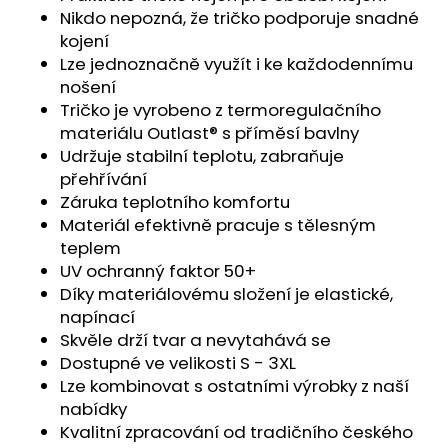
č
Nikdo nepozná, že tričko podporuje snadné
u
kojení
j
Lze jednoznačně využít i ke každodennímu
e
nošení
m
Tričko je vyrobeno z termoregulačního
e
materiálu Outlast® s příměsí bavlny
Udržuje stabilní teplotu, zabraňuje
PONOŽKY
přehřívání
NÍZKÉ
Záruka teplotního komfortu
OUTLAST®
-
Materiál efektivně pracuje s tělesným
ČERNÁ
teplem
129
UV ochranný faktor 50+
Kč
Díky materiálovému složení je elastické,
napínací
Skvěle drží tvar a nevytahává se
Dostupné ve velikosti S - 3XL
Lze kombinovat s ostatními výrobky z naší
nabídky
Kvalitní zpracování od tradičního českého