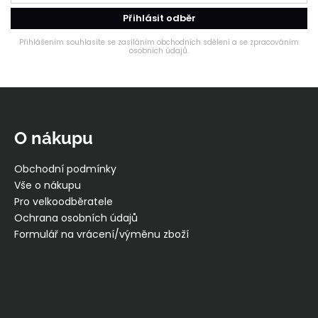
Přihlásit odběr
Přihlášením souhlasíte se zasíláním obchodních sdělení a se zpracováním
osobních údajů.
Z
á
p
O nákupu
a
t
Obchodní podmínky
í
Vše o nákupu
Pro velkoodběratele
Ochrana osobních údajů
Formulář na vrácení/výměnu zboží