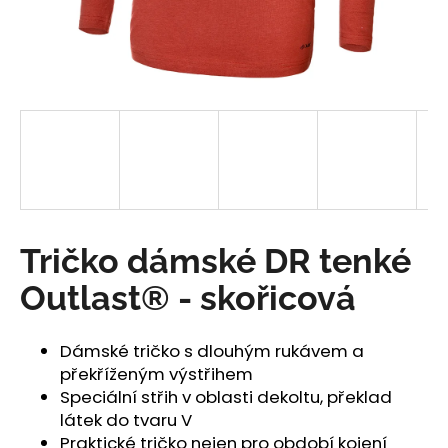
a
j
í
t
?
HLEDAT
Tričko dámské DR tenké
Outlast® - skořicová
D
o
Dámské tričko s dlouhým rukávem a
p
překříženým výstřihem
o
Speciální střih v oblasti dekoltu, překlad
r
látek do tvaru V
u
Praktické tričko nejen pro období kojení