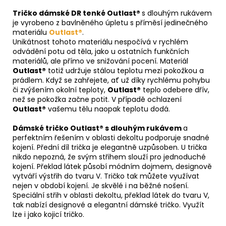
Tričko dámské DR tenké Outlast®
s dlouhým rukávem
je vyrobeno z bavlněného úpletu s příměsí jedinečného
materiálu
Outlast®
.
Unikátnost tohoto materiálu nespočívá v rychlém
odvádění potu od těla, jako u ostatních funkčních
materiálů, ale přímo ve snižování pocení. Materiál
Outlast®
totiž udržuje stálou teplotu mezi pokožkou a
prádlem. Když se zahřejete, ať už díky rychlému pohybu
či zvýšením okolní teploty,
Outlast®
teplo odebere dřív,
než se pokožka začne potit. V případě ochlazení
Outlast®
vašemu tělu naopak teplotu dodá.
Dámské tričko Outlast® s dlouhým rukávem
a
perfektním řešením v oblasti dekoltu podporuje snadné
kojení. Přední díl trička je elegantně uzpůsoben. U trička
nikdo nepozná, že svým střihem slouží pro jednoduché
kojení. Překlad látek působí módním dojmem, designově
vytváří výstřih do tvaru V. Tričko tak můžete využívat
nejen v období kojení. Je skvělé i na běžné nošení.
Speciální střih v oblasti dekoltu, překlad látek do tvaru V,
tak nabízí designové a elegantní dámské tričko. Využít
lze i jako kojicí tričko.