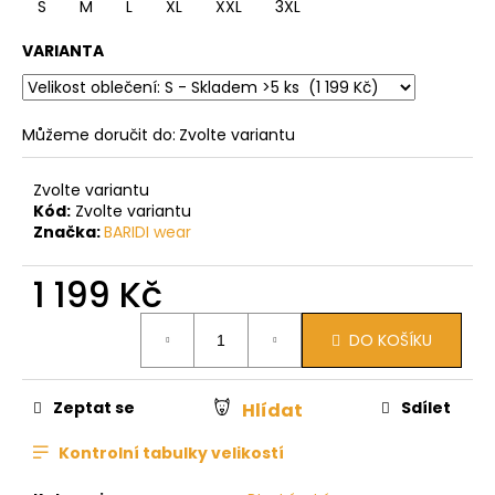
S
M
L
XL
XXL
3XL
VARIANTA
Můžeme doručit do:
Zvolte variantu
Zvolte variantu
Kód:
Zvolte variantu
Značka:
BARIDI wear
1 199 Kč
Měrná
DO KOŠÍKU
cena:
Zeptat se
Sdílet
Hlídat
Kontrolní tabulky velikostí