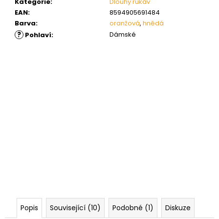
Kategorie
:
Dlouhý rukáv
EAN
:
8594905691484
Barva
:
oranžová
,
hnědá
?
Dámské
Pohlaví
:
Popis
Související (10)
Podobné (1)
Diskuze