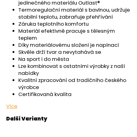
č
jedinečného materiálu Outlast®
u
Termoregulační materiál s bavlnou, udržuje
j
stabilní teplotu, zabraňuje přehřívání
e
Záruka teplotního komfortu
m
Materiál efektivně pracuje s tělesným
e
teplem
Díky materiálovému složení je napínací
Skvěle drží tvar a nevytahává se
PONOŽKY
NÍZKÉ
Na sport i do města
OUTLAST®
Lze kombinovat s ostatními výrobky z naší
-
nabídky
ČERNÁ
Kvalitní zpracování od tradičního českého
129
Kč
výrobce
Certifikovaná kvalita
Více