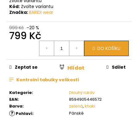
Zvolte variantu
Kód:
Zvolte variantu
Značka:
BARIDI wear
999 Kč
–20 %
799 Kč
Měrná
DO KOŠÍKU
cena:
Zeptat se
Sdílet
Hlídat
Kontrolní tabulky velikostí
Kategorie
:
Dlouhý rukáv
EAN
:
8594905446572
Barva
:
zelená
,
khaki
?
Pánské
Pohlaví
: