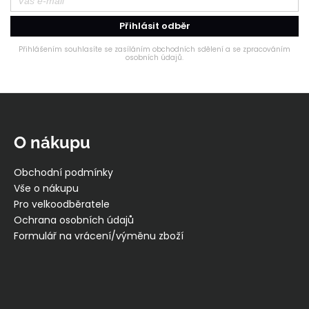
Přihlásit odběr
Přihlášením souhlasíte se zasíláním obchodních sdělení a se zpracováním
osobních údajů.
Z
á
p
O nákupu
a
t
Obchodní podmínky
í
Vše o nákupu
Pro velkoodběratele
Ochrana osobních údajů
Formulář na vrácení/výměnu zboží