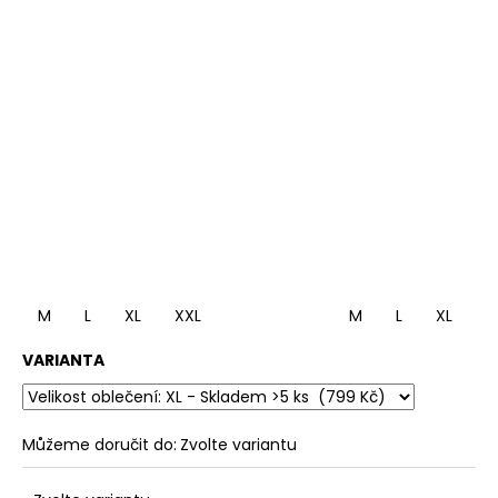
M
L
XL
XXL
M
L
XL
X
VARIANTA
Můžeme doručit do:
Zvolte variantu