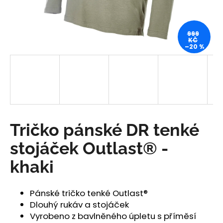
a
j
999
í
KČ
–20 %
t
?
HLEDAT
Tričko pánské DR tenké
stojáček Outlast® -
D
khaki
o
p
o
Pánské tričko tenké Outlast®
r
Dlouhý rukáv a stojáček
u
Vyrobeno z bavlněného úpletu s příměsí