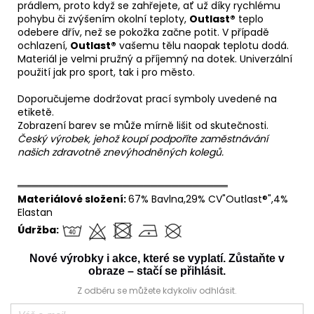
prádlem, proto když se zahřejete, ať už díky rychlému
pohybu či zvýšením okolní teploty,
Outlast®
teplo
odebere dřív, než se pokožka začne potit. V případě
ochlazení,
Outlast®
vašemu tělu naopak teplotu dodá.
Materiál je velmi pružný a příjemný na dotek. Univerzální
použití jak pro sport, tak i pro město.
Doporučujeme dodržovat prací symboly uvedené na
etiketě.
Zobrazení barev se může mírně lišit od skutečnosti.
Český výrobek, jehož koupí podpoříte zaměstnávání
našich zdravotně znevýhodněných kolegů.
══════════════════════════════
Materiálové složení:
67% Bavlna,29% CV"Outlast®",4%
Elastan
Údržba:
Nové výrobky i akce, které se vyplatí. Zůstaňte v
obraze – stačí se přihlásit.
Z odběru se můžete kdykoliv odhlásit.