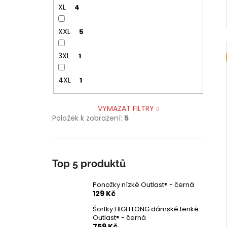
XL
4
XXL
5
3XL
1
4XL
1
VYMAZAT FILTRY
Položek k zobrazení:
5
Top 5 produktů
Ponožky nízké Outlast® - černá
129 Kč
Šortky HIGH LONG dámské tenké
Outlast® - černá
759 Kč