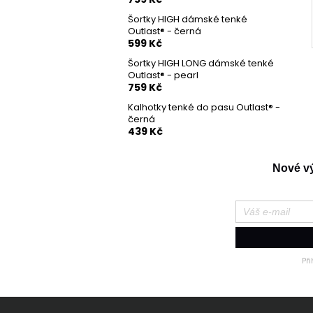
Šortky HIGH dámské tenké
Outlast® - černá
599 Kč
Šortky HIGH LONG dámské tenké
Outlast® - pearl
759 Kč
Kalhotky tenké do pasu Outlast® -
černá
439 Kč
Nové výr
Př
Z