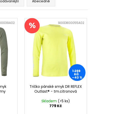
rodávanější
Abecedně
00039A02
Kód:
900D800055A02
1 299
KČ
–40 %
smyk
Tričko pánské smyk DR REFLEX
army
Outlast® - tm.citronová
)
Skladem
(>5 ks)
779 Kč