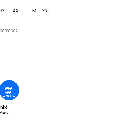
3XL
4XL
M
XXL
00018D02
999
KČ
–20 %
enké
khaki
)