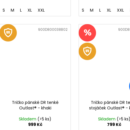
S
M
L
XL
XXL
S
M
L
XL
XXL
Kód:
900D800038B02
Kód:
900D8
Tričko pánské DR tenké
Tričko pánské DR t
Outlast® - khaki
stojáček Outlast® - 
Skladem
(>5 ks)
Skladem
(>5 ks
999 Kč
799 Kč