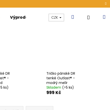
Hledat
N
Přihláše
Výprodej
Kolekce
Akce
CZK
k
ské DR
Tričko pánské DR
st® -
tenké Outlast® -
gd
modrý melír
>5 ks)
Skladem
(>5 ks)
999 Kč
ÁMSKÉ TENKÉ OUTLAST®