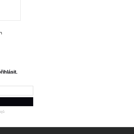
m
řihlásit.
jů.