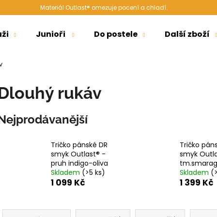
Materiál Outlast® omezuje pocení a chladí.
ži
Junioři
Do postele
Další zboží
Co potřebujete najít?
v
Dlouhý rukáv
HLEDAT
Nejprodávanější
Doporučujeme
Tričko pánské DR
Tričko pán
smyk Outlast® -
smyk Outla
pruh indigo-oliva
tm.smara
Skladem
(>5 ks)
Skladem
(
1 099 Kč
1 399 Kč
Ř
ŠORTKY HIGH LONG DÁMSKÉ TENKÉ
ŠORTKY HIGH D