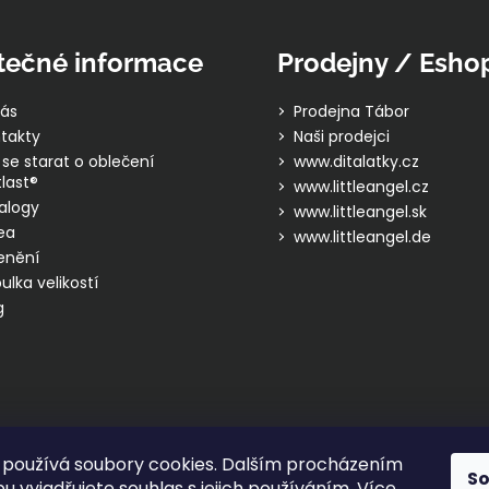
p
i
s
tečné informace
Prodejny / Esho
u
ás
Prodejna Tábor
takty
Naši prodejci
 se starat o oblečení
www.ditalatky.cz
last®
www.littleangel.cz
alogy
www.littleangel.sk
ea
www.littleangel.de
enění
ulka velikostí
g
používá soubory cookies. Dalším procházením
S
 vyjadřujete souhlas s jejich používáním. Více