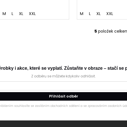
M
L
XL
XXL
M
L
XL
XXL
5
položek celke
O
v
l
á
d
a
obky i akce, které se vyplatí. Zůstaňte v obraze – stačí se p
c
Z odběru se můžete kdykoliv odhlásit.
í
p
r
v
Přihlásit odběr
k
ihlášením souhlasíte se zasíláním obchodních sdělení a se zpracováním osobních úda
y
v
ý