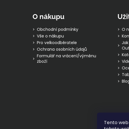
á
p
O nákupu
Uži
a
t
Obchodní podmínky
O n
í
Vše o nákupu
Kon
Pro velkoodběratele
Jak
Out
Ochrana osobních údajů
Kat
Formulář na vrácení/výměnu
zboží
Vid
Oc
Tab
Blo
Tento web 
tohoto webu