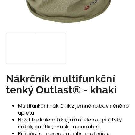
a
j
í
t
?
HLEDAT
Nákrčník multifunkční
tenký Outlast® - khaki
D
o
Multifunkční nákrčník z jemného bavlněného
p
úpletu
o
Nosit lze kolem krku, jako čelenku, pirátský
r
šátek, potítko, masku a podobně
u
Příměs termoregulačního materiálu