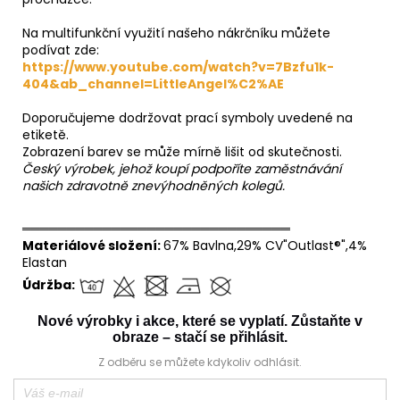
Na multifunkční využití našeho nákrčníku můžete
podívat zde:
https://www.youtube.com/watch?v=7Bzfu1k-
404&ab_channel=LittleAngel%C2%AE
Doporučujeme dodržovat prací symboly uvedené na
etiketě.
Zobrazení barev se může mírně lišit od skutečnosti.
Český výrobek, jehož koupí podpoříte zaměstnávání
našich zdravotně znevýhodněných kolegů.
══════════════════════════════
Materiálové složení:
67% Bavlna,29% CV"Outlast®",4%
Elastan
Údržba:
Nové výrobky i akce, které se vyplatí. Zůstaňte v
obraze – stačí se přihlásit.
Z odběru se můžete kdykoliv odhlásit.