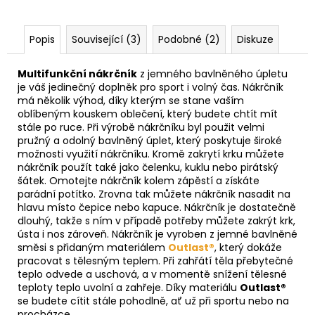
Popis
Související (3)
Podobné (2)
Diskuze
Multifunkční nákrčník
z jemného bavlněného úpletu
je váš jedinečný doplněk pro sport i volný čas. Nákrčník
má několik výhod, díky kterým se stane vaším
oblíbeným kouskem oblečení, který budete chtít mít
stále po ruce. Při výrobě nákrčníku byl použit velmi
pružný a odolný bavlněný úplet, který poskytuje široké
možnosti využití nákrčníku. Kromě zakrytí krku můžete
nákrčník použít také jako čelenku, kuklu nebo pirátský
šátek. Omotejte nákrčník kolem zápěstí a získáte
parádní potítko. Zrovna tak můžete nákrčník nasadit na
hlavu místo čepice nebo kapuce. Nákrčník je dostatečně
dlouhý, takže s ním v případě potřeby můžete zakrýt krk,
ústa i nos zároveň. Nákrčník je vyroben z jemné bavlněné
směsi s přidaným materiálem
Outlast®
, který dokáže
pracovat s tělesným teplem. Při zahřátí těla přebytečné
teplo odvede a uschová, a v momentě snížení tělesné
teploty teplo uvolní a zahřeje. Díky materiálu
Outlast®
se budete cítit stále pohodlně, ať už při sportu nebo na
procházce.