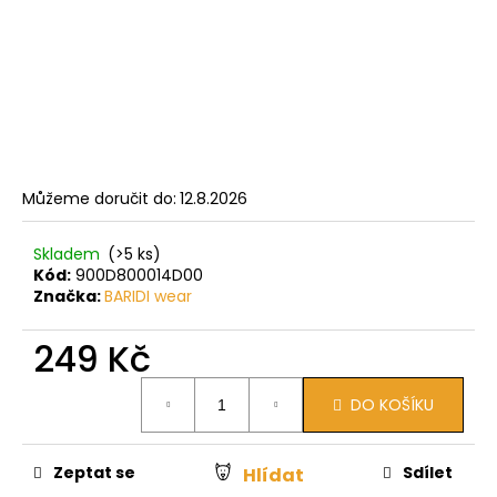
Můžeme doručit do:
12.8.2026
Skladem
(>5 ks)
Kód:
900D800014D00
Značka:
BARIDI wear
249 Kč
Měrná
DO KOŠÍKU
cena:
Zeptat se
Sdílet
Hlídat