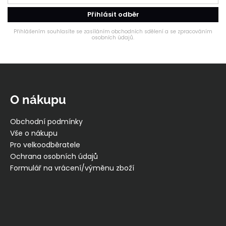
Přihlásit odběr
Přihlášením souhlasíte se zasíláním obchodních sdělení a se zpracováním
osobních údajů.
Z
á
p
O nákupu
a
t
Obchodní podmínky
í
Vše o nákupu
Pro velkoodběratele
Ochrana osobních údajů
Formulář na vrácení/výměnu zboží