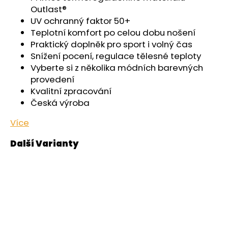
č
Outlast®
u
UV ochranný faktor 50+
j
Teplotní komfort po celou dobu nošení
e
Praktický doplněk pro sport i volný čas
m
Snížení pocení, regulace tělesné teploty
e
Vyberte si z několika módních barevných
provedení
ŠORTKY
Kvalitní zpracování
HIGH
Česká výroba
DÁMSKÉ
TENKÉ
OUTLAST®
Více
-
ČERNÁ
599
Kč