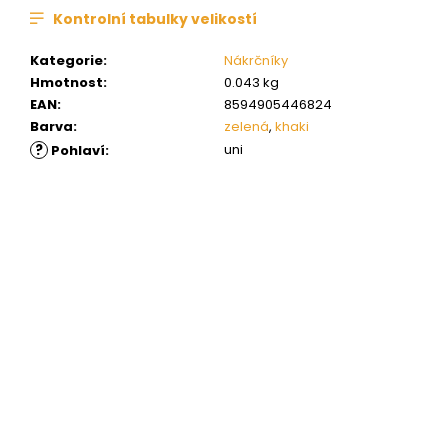
Kontrolní tabulky velikostí
Kategorie
:
Nákrčníky
Hmotnost
:
0.043 kg
EAN
:
8594905446824
Barva
:
zelená
,
khaki
?
uni
Pohlaví
: